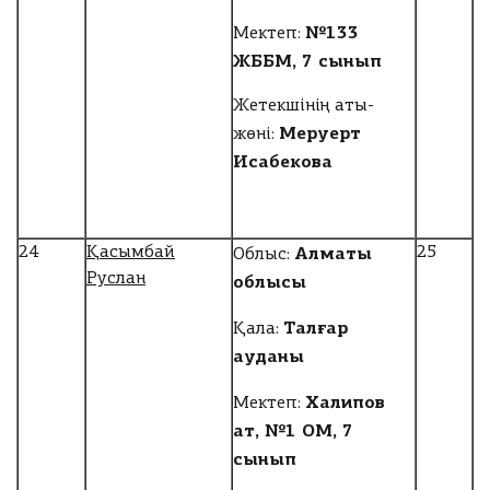
№133
Мектеп:
ЖББМ, 7 сынып
Жетекшінің аты-
Меруерт
жөні:
Исабекова
Алматы
24
Қасымбай
25
Облыс:
Руслан
облысы
Талғар
Қала:
ауданы
Халипов
Мектеп:
ат, №1 ОМ, 7
сынып