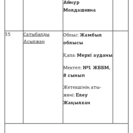
Айнур
Молдашевна
Жамбыл
35
Сатыбалды
Облыс:
Асылжан
облысы
Меркі ауданы
Қала:
№1 ЖББМ,
Мектеп:
8 сынып
Жетекшінің аты-
Елеу
жөні:
Жаңылхан