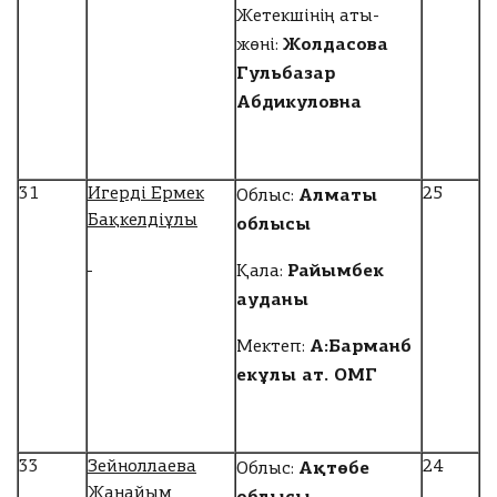
Жетекшінің аты-
Жолдасова
жөні:
Гульбазар
Абдикуловна
Алматы
31
Игерді Ермек
25
Облыс:
Бақкелдіұлы
облысы
Райымбек
Қала:
ауданы
А:Барманб
Мектеп:
екұлы ат. ОМГ
Ақтөбе
33
Зейноллаева
24
Облыс:
Жанайым
облысы