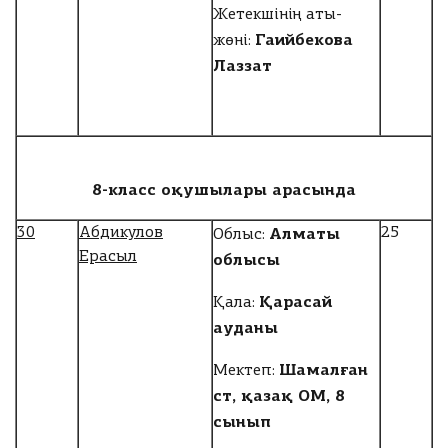
Жетекшінің аты-
Гаийбекова
жөні:
Лаззат
8-
класс оқушылары арасында
Алматы
3
0
Абдикулов
25
Облыс:
Ерасыл
облысы
Қарасай
Қала:
ауданы
Шамалған
Мектеп:
ст, қазақ ОМ, 8
сынып