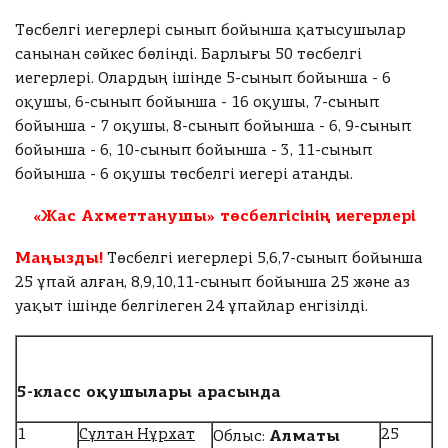
0
0
ы
зі
М
0
е
й
к
ңі
.
е
И
н
Төсбелгі иегерлері сынып бойынша қатысушылар
0
0
д
е
з
к
А
6
гі
0
т
м
санынан сәйкес бөлінді. Барлығы 50 төсбелгі
ы
е
ТӨЛЕУ
е
д
з
о
е
н
.
м
иегерлері. Олардың ішінде 5-сынып бойынша - 6
а
е
0
И
г
ңі
0
гі
е
А
оқушы, 6-сынып бойынша - 16 оқушы, 7-сынып
а
м
т
з
о
з
ңі
д
л
с
бойынша - 7 оқушы, 8-сынып бойынша - 6, 9-сынып
ОЛТЫРУ
С
ді
о
0
:
е
з
т
а
а
а
із
ө
бойынша - 6, 10-сынып бойынша - 3, 11-сынып
а
г
ді
м
с
н
зі
д
л
ө
о
бойынша - 6 оқушы төсбелгі иегері атанды.
т
ы
с
г
ңі
ы
а
і
зі
:
з.
а
з
с
н
ңі
ң
«Жас Ахметтанушы» төсбелгісінің иегерлері
г
А
н
е
ы
з
е
ш
т
н
ы
з.
е
н
о
Маңызды!
Төсбелгі иегерлері 5,6,7-сынып бойынша
а
гі
Төлеу
н
н
А
гі
т
у
з
25 ұпай алған, 8,9,10,11-cынып бойынша 25 және аз
е
гі
т
з
ы
ы
е
Төлеу
з
уақыт ішінде белгілеген 24 ұпайлар енгізілді.
н
а
г
ң
н
а
е
у
гі
е
е
ы
л
а
ы
з
н
н
а
з
л
н
г
гі
с
д
д
а
е
5-
класс оқушылары арасында
е
з
ы
е
а
с
н
н
у
з.
с
ы
1
гі
Алматы
д
1
Сұлтан Нұрхат
25
Облыс:
з.
А
а
з
3