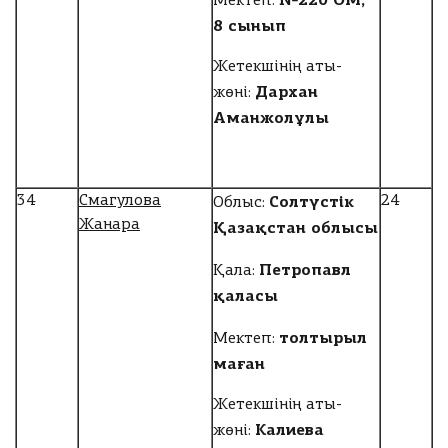
Мектеп:
8 сынып
Жетекшінің аты-
Дархан
жөні:
Аманжолұлы
Солтүстік
34
Смагулова
24
Облыс:
Жанара
Қазақстан облысы
Петропавл
Қала:
қаласы
толтырыл
Мектеп:
маған
Жетекшінің аты-
Калиева
жөні: