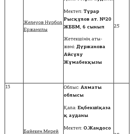
Тұрар
Мектеп:
Рысқұлов ат. №20
Желеуов Нұрбол
ЖББМ, 6 сынып
25
Ержанұлы
Жетекшінің аты-
Дүржанова
жөні:
Айсұлу
Жұмабекқызы
Алматы
13
Облыс:
облысы
Еңбекшіқаза
Қала:
қ ауданы
О.Жандосо
Мектеп:
Байекен Мерей