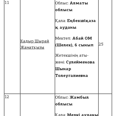
Алматы
11
Облыс:
облысы
Еңбекшіқаза
Қала:
қ ауданы
Абай ОМ
Мектеп:
Кадыр Шырай
(Шелек), 6 сынып
25
Жанатқызы
Жетекшінің аты-
Сулейменова
жөні:
Шынар
Толеугалиевна
Жамбыл
12
Облыс:
облысы
Меркі ауданы
Қала: