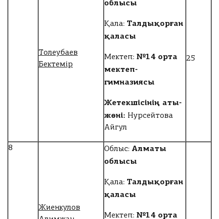
облысы
Талдықорған
Қала:
қаласы
Толеубаев
№14 орта
Мектеп:
25
Бектемір
мектеп-
гимназиясы
Жетекшісінің аты-
жөні:
Нурсейтова
Айгул
Алматы
8
Облыс:
облысы
Талдықорған
Қала:
қаласы
Жиенкулов
№14 орта
Мектеп: