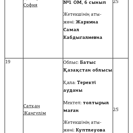
№1 ОМ, 6 сынып
25
София
Жетекшінің аты-
Жаркина
жөні:
Самал
Кабдыгалиевна
Батыс
19
Облыс:
Қазақстан облысы
Теректі
Қала:
ауданы
толтырыл
Мектеп:
Сатқан
маған
25
Жангүлім
Жетекшінің аты-
Куптлеуова
жөні: