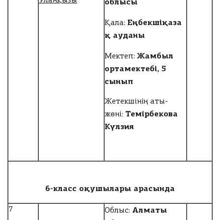
Уланқызы
облысы
ng
Еңбекшіқаза
Қала:
рать файл
қ ауданы
Ф
Жамбыл
Мектеп:
а
ортамектебі, 5
й
сынып
л
н
е
Жетекшінің аты-
в
Темірбекова
жөні:
ы
б
Күлзия
р
а
н
Төлеу
6-
класс оқушылары арасында
Алматы
7
Облыс: