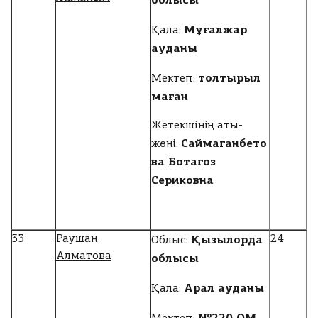
Мұғалжар
Қала:
ауданы
толтырыл
Мектеп:
маған
Жетекшінің аты-
Саймаганбето
жөні:
ва Ботагоз
Сериковна
Қызылорда
33
Раушан
24
Облыс:
Алматова
облысы
Арал ауданы
Қала:
№220 ОМ,