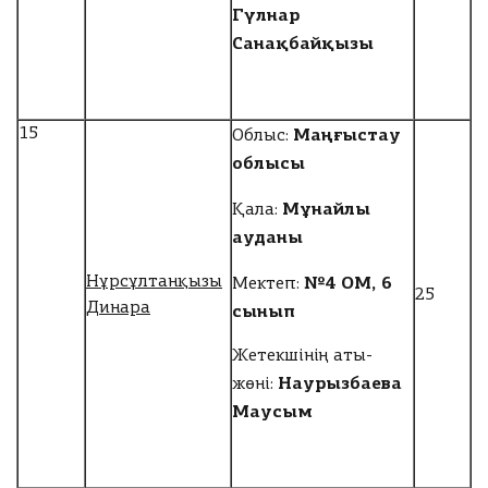
Гүлнар
Санақбайқызы
Маңғыстау
15
Облыс:
облысы
Мұнайлы
Қала:
ауданы
№4 ОМ, 6
Нұрсұлтанқызы
Мектеп:
25
Динара
сынып
Жетекшінің аты-
Наурызбаева
жөні:
Маусым