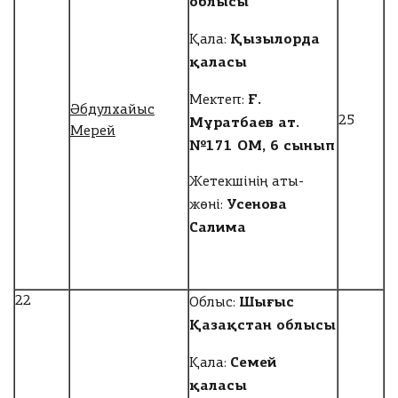
облысы
Қызылорда
Қала:
қаласы
Ғ.
Мектеп:
Әбдулхайыс
Мұратбаев ат.
25
Мерей
№171 ОМ, 6 сынып
Жетекшінің аты-
Усенова
жөні:
Салима
Шығыс
22
Облыс:
Қазақстан облысы
Семей
Қала:
қаласы