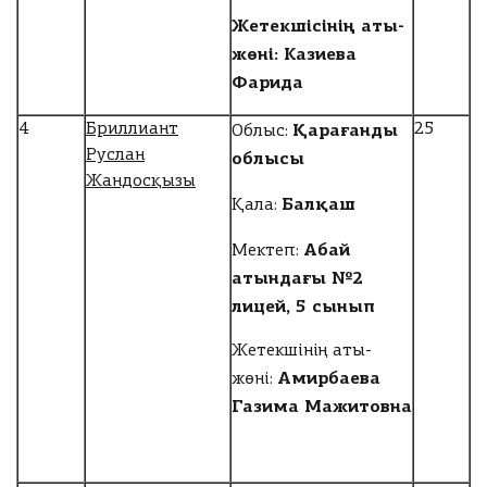
ч
Жетекшісінің аты-
е
жөні: Казиева
с
т
Фарида
в
о
Қарағанды
4
Бриллиант
25
Облыс:
у
Руслан
облысы
ч
Жандосқызы
а
Балқаш
Қала:
с
т
Абай
Мектеп:
Ск
н
атындағы №2
ач
и
ать
лицей, 5 сынып
к
об
о
ра
в
Жетекшінің аты-
зе
:
Амирбаева
жөні:
ц
Газима Мажитовна
зая
0
И
вк
т
и
о
т