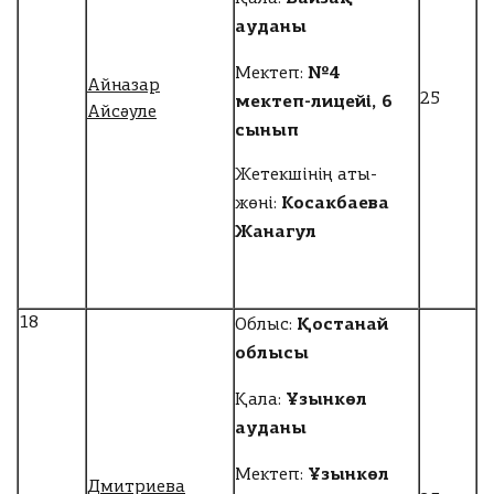
ауданы
№4
Мектеп:
Айназар
мектеп-лицейі, 6
25
Айсәуле
сынып
Жетекшінің аты-
Косакбаева
жөні:
Жанагул
Қостанай
18
Облыс:
облысы
Ұзынкөл
Қала:
ауданы
Ұзынкөл
Мектеп:
Дмитриева