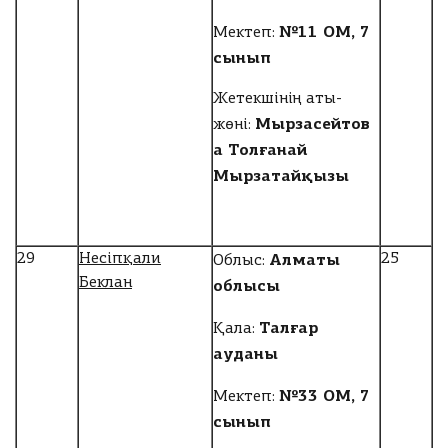
№11 ОМ, 7
Мектеп:
сынып
Жетекшінің аты-
Мырзасейтов
жөні:
а Толғанай
Мырзатайқызы
Алматы
29
Несіпқали
25
Облыс:
Беклан
облысы
Талғар
Қала:
ауданы
№33 ОМ, 7
Мектеп:
сынып