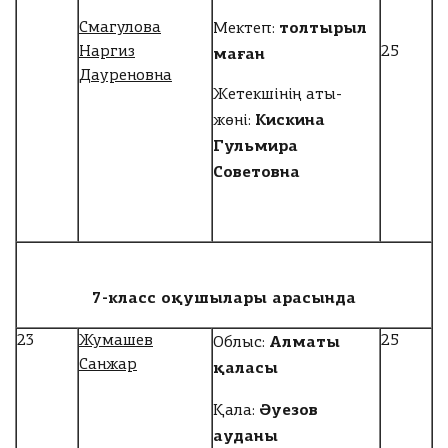
толтырыл
Смагулова
Мектеп:
маған
Наргиз
25
Дауреновна
Жетекшінің аты-
Кискина
жөні:
Гульмира
Советовна
7-
класс оқушылары арасында
Алматы
23
Жумашев
25
Облыс:
Санжар
қаласы
Әуезов
Қала:
ауданы