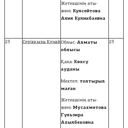
Жетекшінің аты-
Кулсейтова
жөні:
Алия Куликбаевна
Алматы
25
Серікқызы Күнай
25
Облыс:
облысы
Көксу
Қала:
ауданы
толтырыл
Мектеп:
маған
Жетекшінің аты-
Мусахметова
жөні:
Гульзира
Ахылбековна