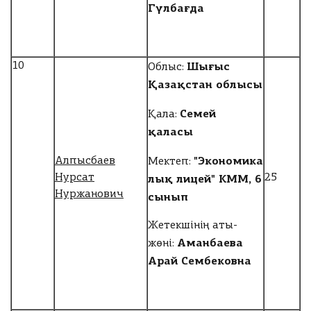
Гүлбағда
Шығыс
10
Облыс:
Қазақстан облысы
Семей
Қала:
қаласы
"Экономика
Алпысбаев
Мектеп:
лық лицей" КММ, 6
Нурсат
25
Нуржанович
сынып
Жетекшінің аты-
Аманбаева
жөні:
Арай Сембековна