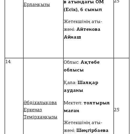
в атындағы ОМ
25
Ерланқызы
(Есік), 6 сынып
Жетекшінің аты-
Айтенова
жөні:
Айнаш
Ақтөбе
14
Облыс:
облысы
Шалқар
Қала:
ауданы
толтырыл
Әбдіхалықова
Мектеп:
маған
Еркеназ
25
Темірханқызы
Жетекшінің аты-
Шәңгірбаева
жөні: