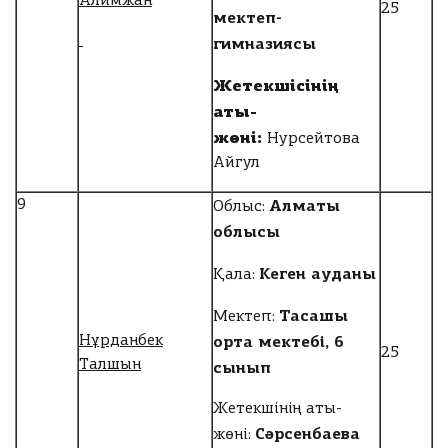
Алимжан
25
мектеп-
гимназиясы
Жетекшісінің
аты-
жөні:
Нурсейтова
Айгул
Алматы
9
Облыс:
облысы
Кеген ауданы
Қала:
Тасашы
Мектеп:
орта мектебі, 6
Нұрданбек
25
Талшын
сынып
Жетекшінің аты-
Сәрсенбаева
жөні: