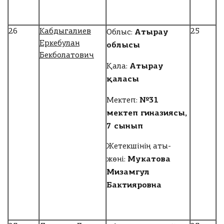
Атырау
26
Кабдыгалиев
25
Облыс:
Еркебулан
облысы
Бекболатович
Атырау
Қала:
қаласы
№31
Мектеп:
мектеп гиназиясы,
7 сынып
Жетекшінің аты-
Мукатова
жөні:
Мизамгул
Бактияровна