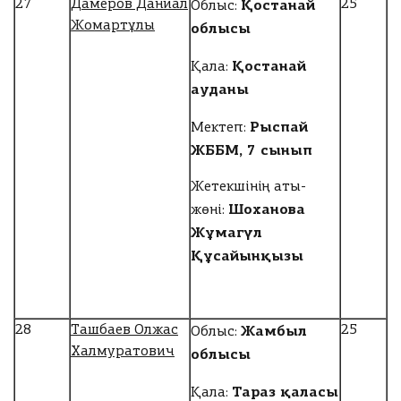
Қостанай
27
Дамеров Даниал
25
Облыс:
Жомартұлы
облысы
Қостанай
Қала:
ауданы
Рыспай
Мектеп:
ЖББМ, 7 сынып
Жетекшінің аты-
Шоханова
жөні:
Жұмагүл
Құсайынқызы
Жамбыл
28
Ташбаев Олжас
25
Облыс:
Халмуратович
облысы
Тараз қаласы
Қала: