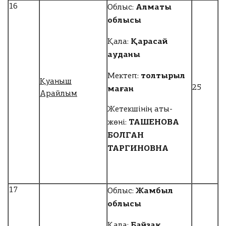
Алматы
16
Облыс:
облысы
Қарасай
Қала:
ауданы
толтырыл
Мектеп:
Қуаныш
маған
25
Арайлым
Жетекшінің аты-
ТАШЕНОВА
жөні:
БОЛГАН
ТАРГИНОВНА
Жамбыл
17
Облыс:
облысы
Байзақ
Қала: