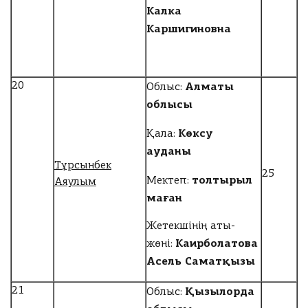
Калка
Каршигиновна
Алматы
20
Облыс:
облысы
Көксу
Қала:
ауданы
Тұрсынбек
25
толтырыл
Мектеп:
Аяулым
маған
Жетекшінің аты-
Каирболатова
жөні:
Асель Саматқызы
Қызылорда
21
Облыс: