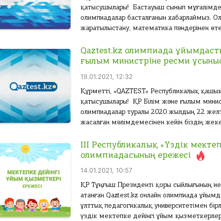
қатысушылары! Бастауыш сынып мұғалімдер
олимпиадалар басталғанын хабарлаймыз. Оли
жаратылыстану, математика пәндерінен өтед
Qaztest.kz олимпиада ұйымдаст
ғылым министрiне ресми ұсыны
19.01.2021, 12:32
Құрметті, «QAZTEST» Республикалық қашы
қатысушылары! ҚР Білім және ғылым минист
олимпиадалар туралы 2020 жылдың 22 желт
жасалған мәлімдемесінен кейін біздің же
ІІІ Республикалық «Үздік мекте
олимпиадасының ережесі
14.01.2021, 10:57
ҚР Тұңғыш Президенті қоры сыйлығының иегер
атанған Qaztest.kz онлайн олимпиада ұйым
ұлттық педагогикалық университетімен бір
үздік мектепке дейінгі ұйым қызметкерлер