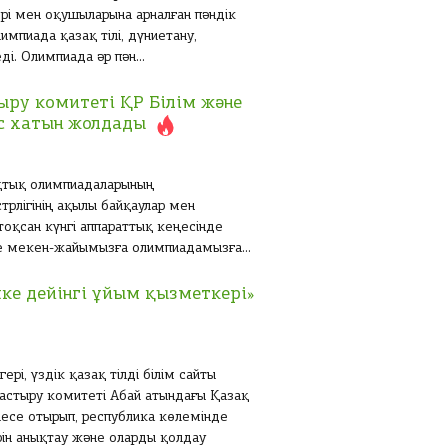
і мен оқушыларына арналған пәндік
мпиада қазақ тілі, дүниетану,
і. Олимпиада әр пән...
ыру комитеті ҚР Білім және
с хатын жолдады
қтық олимпиадаларының
рлігінің ақылы байқаулар мен
оқсан күнгі аппараттық кеңесінде
ке мекен-жайымызға олимпиадамызға...
пке дейінгі ұйым қызметкері»
і, үздік қазақ тілді білім сайты
дастыру комитеті Абай атындағы Қазақ
лесе отырып, республика көлемінде
ін анықтау және оларды қолдау