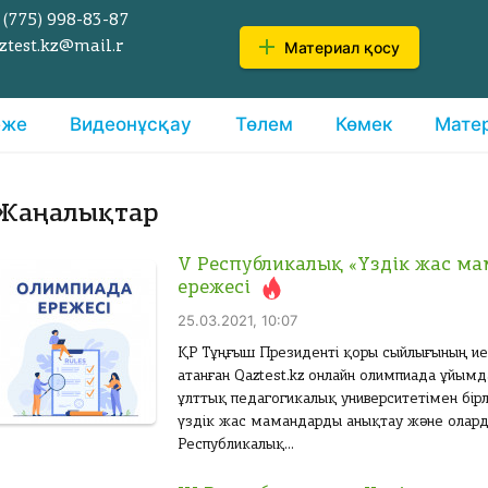
 (775)
998-83-87
Материал қосу
ztest.kz@mail.r
еже
Видеонұсқау
Төлем
Көмек
Мате
Жаңалықтар
V Республикалық «Үздік жас м
ережесі
25.03.2021, 10:07
ҚР Тұңғыш Президенті қоры сыйлығының иегер
атанған Qaztest.kz онлайн олимпиада ұйым
ұлттық педагогикалық университетімен бір
үздік жас мамандарды анықтау және олар
Республикалық...