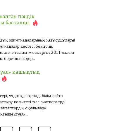
налған пәндік
ы басталды
қтық олимпиадаларының қатысушылары!
пиадалар кестесі бекітілді.
ім және ғылым министрінің 2011 жылғы
 беретін пәндер...
туал» қашықтық
і, үздік қазақ тілді білім сайты
дастыру комитеті жас зияткерлерді
мектептердің оқушылары
нтеллектуал»...