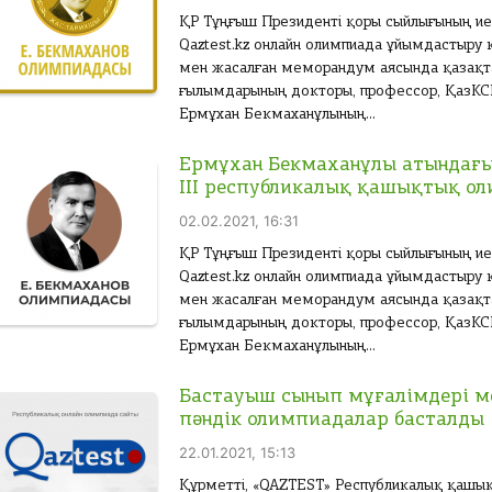
ҚР Тұңғыш Президенті қоры сыйлығының иегер
Qaztest.kz онлайн олимпиада ұйымдастыру
мен жасалған меморандум аясында қазақт
ғылымдарының докторы, профессор, ҚазКС
Ермұхан Бекмаханұлының...
Ермұхан Бекмаханұлы атындағы
ІІІ республикалық қашықтық ол
02.02.2021, 16:31
ҚР Тұңғыш Президенті қоры сыйлығының иегер
Qaztest.kz онлайн олимпиада ұйымдастыру
мен жасалған меморандум аясында қазақт
ғылымдарының докторы, профессор, ҚазКС
Ермұхан Бекмаханұлының...
Бастауыш сынып мұғалімдері м
пәндік олимпиадалар басталды
22.01.2021, 15:13
Құрметті, «QAZTEST» Республикалық қашы