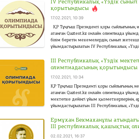
IV Республикалық «Үздік сыны
қорытындысы
17.02.2021, 10:39
ҚР Тұңғыш Президенті қоры сыйлығының иеге
атанған Qaztest.kz онлайн олимпиада ұйы
білім беретін мекемелердің сынып жетекші
ұйымдастырылатын IV Республикалық «Үздік
IІІ Республикалық «Үздік мекте
олимпиадасының қорытындысы
17.02.2021, 10:34
ҚР Тұңғыш Президенті қоры сыйлығының иегер
атанған Qaztest.kz онлайн олимпиада ұйы
мектепке дейінгі ұйым қызметкерлерінің а
ұйымдастырылатын ІІІ Республикалық «Үздік
Ермұхан Бекмаханұлы атындағы
ІІІ республикалық қашықтық о
02.02.2021, 16:37