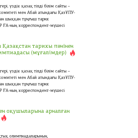
і, үздік қазақ тілді білім сайты –
 комитеті мен Абай атындағы ҚазҰПУ-
ан шыққан тұңғыш тарих
Р ҒА-ның корреспондент-мүшесі
 Қазақстан тарихы пәнінен
импиадасы (мұғалімдер)
і, үздік қазақ тілді білім сайты –
 комитеті мен Абай атындағы ҚазҰПУ-
ан шыққан тұңғыш тарих
Р ҒА-ның корреспондент-мүшесі
ен оқушыларына арналған
қтық олимпиадаларының