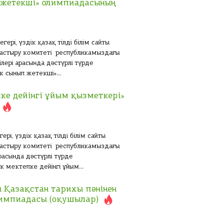
п жетекші» олимпиадасының
рі, үздік қазақ тілді білім сайты
мдастыру комитеті республикамыздағы
лері арасында дәстүрлі түрде
 сынып жетекші»...
пке дейінгі ұйым қызметкері»
і, үздік қазақ тілді білім сайты
мдастыру комитеті республикамыздағы
расында дәстүрлі түрде
 мектепке дейінгі ұйым...
 Қазақстан тарихы пәнінен
лимпиадасы (оқушылар)