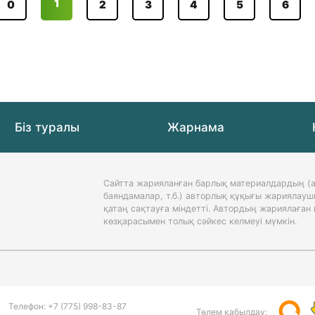
1
0
2
3
4
5
6
Біз туралы
Жарнама
Сайтта жарияланған барлық материалдардың (а
баяндамалар, т.б.) авторлық құқығы жариялауш
қатаң сақтауға міндетті. Автордың жариялаға
көзқарасымен толық сәйкес келмеуі мүмкін.
Телефон:
+7 (775)
998-83-87
Төлем қабылдау: