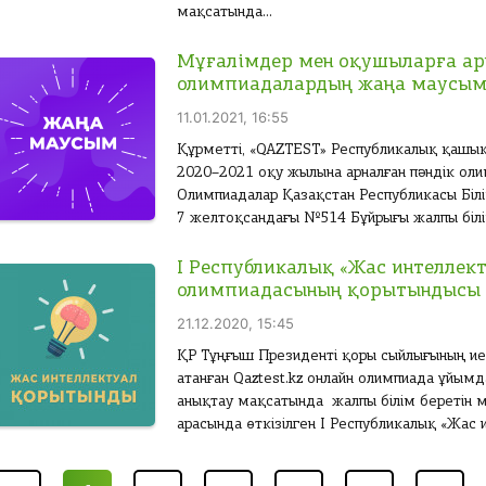
мақсатында...
Мұғалімдер мен оқушыларға ар
олимпиадалардың жаңа маусым
11.01.2021, 16:55
Құрметті, «QAZTEST» Республикалық қашы
2020–2021 оқу жылына арналған пәндік олим
Олимпиадалар Қазақстан Республикасы Біл
7 желтоқсандағы №514 Бұйрығы жалпы білім
І Республикалық «Жас интеллек
олимпиадасының қорытындысы
21.12.2020, 15:45
ҚР Тұңғыш Президенті қоры сыйлығының иегер
атанған Qaztest.kz онлайн олимпиада ұйым
анықтау мақсатында жалпы білім беретін 
арасында өткізілген І Республикалық «Жас и