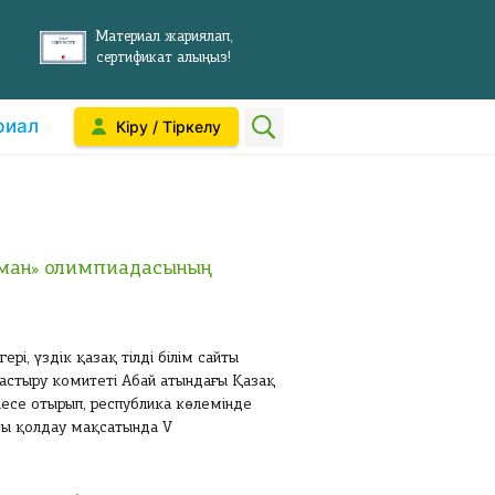
Материал жариялап,
сертификат алыңыз!
риал
Кіру / Тіркелу
аман» олимпиадасының
і, үздік қазақ тілді білім сайты
дастыру комитеті Абай атындағы Қазақ
лесе отырып, республика көлемінде
ды қолдау мақсатында V