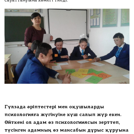
гі
сауаттануына көмегі тиеді.
ы
у
н
ғ
к
ш
а
е
ы
р
р
ғ
ы
е
а
п
к
р
б
с
ы
е
у
п
р
м
б
е
м
е
ді
а
р
3
е
6
Ұлытау облысы
ді
5
Т
Оқушыларға
Г
Ауданы
Гүлзада әріптестері мен оқушыларды
ОЛТЫРУ
К
психологияға жүгінуіне күш салып жүр екен.
Білім ордасы
о
Өйткені ол адам өз психологииясын зерттеп,
л
түсінген адамның өз мансабын дұрыс құруына
и