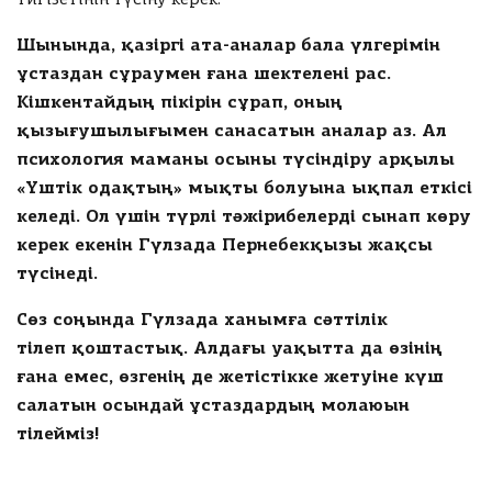
ng
Шынында, қазіргі ата-аналар бала үлгерімін
ұстаздан сұраумен ғана шектелені рас.
рать файл
Кішкентайдың пікірін сұрап, оның
Ф
қызығушылығымен санасатын аналар аз. Ал
а
психология маманы осыны түсіндіру арқылы
й
л
«Үштік одақтың» мықты болуына ықпал еткісі
н
келеді. Ол үшін түрлі тәжірибелерді сынап көру
е
в
керек екенін Гүлзада Пернебекқызы жақсы
ы
түсінеді.
б
р
Сөз соңында Гүлзада ханымға сәттілік
а
н
тілеп
қоштастық. Алдағы уақытта да өзінің
ғана емес, өзгенің де жетістікке жетуіне күш
салатын осындай ұстаздардың молаюын
Төлеу
тілейміз!