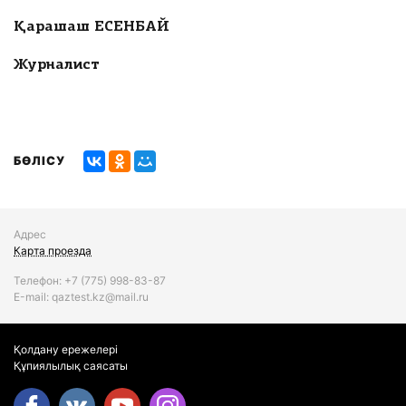
Қарашаш ЕСЕНБАЙ
Журналист
БӨЛІСУ
Адрес
Карта проезда
Телефон:
+7 (775)
998-83-87
Е-mail: qaztest.kz@mail.ru
Қолдану ережелері
Құпиялылық саясаты