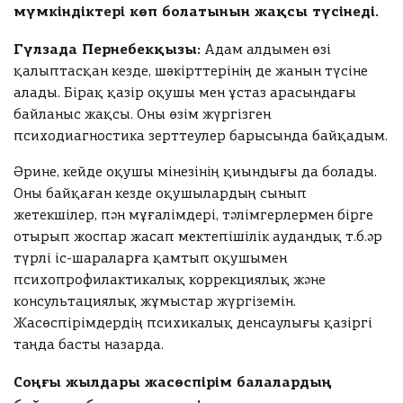
ч
мүмкіндіктері көп болатынын жақсы түсінеді.
е
с
Гүлзада Пернебекқызы:
Адам алдымен өзі
т
қалыптасқан кезде, шәкірттерінің де жанын түсіне
в
алады. Бірақ қазір оқушы мен ұстаз арасындағы
о
байланыс жақсы. Оны өзім жүргізген
у
психодиагностика зерттеулер барысында байқадым.
ч
а
Әрине, кейде оқушы мінезінің қиындығы да болады.
с
Оны байқаған кезде оқушылардың сынып
т
Ск
н
жетекшілер, пəн мұғалімдері, тəлімгерлермен бірге
ач
и
отырып жоспар жасап мектепішілік аудандық т.б.əр
ать
к
түрлі іс-шараларға қамтып оқушымен
об
о
психопрофилактикалық коррекциялық жəне
ра
в
консультациялық жұмыстар жүргіземін.
зе
:
ц
Жасөспірімдердің психикалық денсаулығы қазіргі
зая
таңда басты назарда.
0
И
вк
т
Соңғы жылдары жасөспірім балалардың
и
о
т