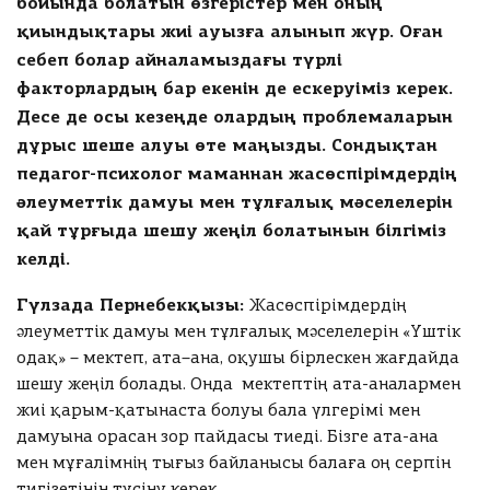
бойында болатын өзгерістер мен оның
г
Ф
о
а
қиындықтары жиі ауызға алынып жүр. Оған
г
й
:
себеп болар айналамыздағы түрлі
л
*
факторлардың бар екенін де ескеруіміз керек.
М
ак
Десе де осы кезеңде олардың проблемаларын
Төлеу
си
м
дұрыс шеше алуы өте маңызды. Сондықтан
у
м
педагог-психолог маманнан жасөспірімдердің
3
фа
әлеуметтік дамуы мен тұлғалық мәселелерін
йл
қай тұрғыда шешу жеңіл болатынын білгіміз
а,
фо
келді.
р
м
ат
Гүлзада Пернебекқызы:
фа
Жасөспірімдердің
йл
əлеуметтік дамуы мен тұлғалық мəселелерін «Үштік
а
.d
одақ» – мектеп, ата–ана, оқушы бірлескен жағдайда
oc
.d
шешу жеңіл болады. Онда мектептің ата-аналармен
oc
жиі қарым-қатынаста болуы бала үлгерімі мен
x
.p
дамуына орасан зор пайдасы тиеді. Бізге ата-ана
df
.jp
мен мұғалімнің тығыз байланысы балаға оң серпін
eg
.p
тигізетінін түсіну керек.