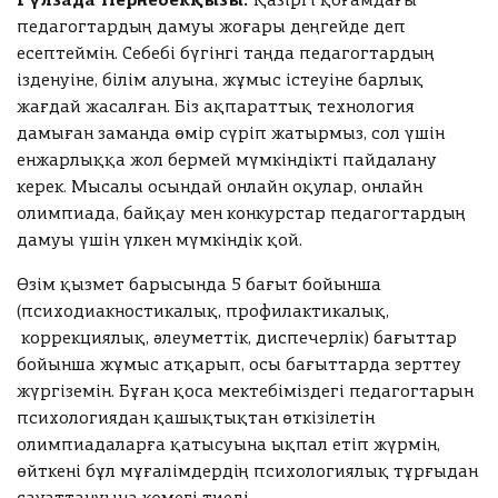
Қазіргі қоғамдағы
е
т
у
й
Сыныбы
А
5
педагогтардың дамуы жоғары деңгейде деп
с
а
т
т
Т
у
есептеймін. Себебі бүгінгі таңда педагогтардың
а
а
қ
Г
обавить
ы
й
у
ізденуіне, білім алуына, жұмыс істеуіне барлық
а
,
н
т
ы
жағдай жасалған. Біз ақпараттық технология
н
т
е
н
қ
ш
дамыған заманда өмір сүріп жатырмыз, сол үшін
е
н
обавить
е
а
а
с
гі
енжарлыққа жол бермей мүмкіндікті пайдалану
н
н
т
з
т
гі
керек. Мысалы осындай онлайн оқулар, онлайн
ш
у
ө
ті
з
олимпиада, байқау мен конкурстар педагогтардың
а
л
а
у
дамуы үшін үлкен мүмкіндік қой.
т
е
л
Сыныбы
ө
у
у
бновить
Өзім қызмет барысында 5 бағыт бойынша
л
к
ү
е
(психодиакностикалық, профилактикалық,
е
ш
у
коррекциялық, әлеуметтік, диспечерлік) бағыттар
р
ін
к
бойынша жұмыс атқарып, осы бағыттарда зерттеу
е
т
бновить
е
к
о
жүргіземін. Бұған қоса мектебіміздегі педагогтарын
р
ті
л
психологиядан қашықтықтан өткізілетін
е
гі
т
олимпиадаларға қатысуына ықпал етіп жүрмін,
к
н
ы
өйткені бұл мұғалімдердің психологиялық тұрғыдан
ті
ш
р