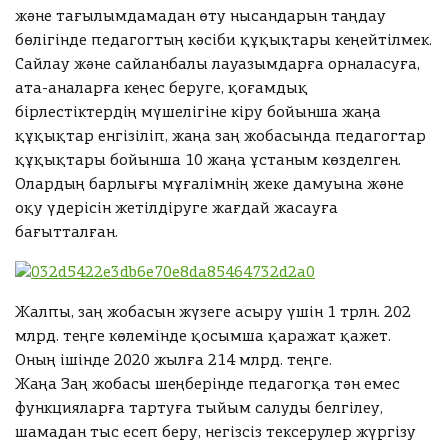
е
ж
ж
с
г
и
В
және тағылымдамадан өту нысандарын таңдау
ф
р
ф
к
е
е
і
о
к
ы
бөлігінде педагогтың кәсіби құқықтары кеңейтілмек.
і
и
і
б
т
т
т
з
г
а
Сайлау және сайланбалы лауазымдарға орналасуға,
ф
е
Облысы
і
к
к
б
а
ата-аналарға кеңес беруге, қоғамдық
В
р
К
і
а
і
і
е
бірлестіктердің мүшелігіне кіру бойынша жаңа
ы
и
о
Облысы
қ
л
л
?
Город
құқықтар енгізіліп, жаңа заң жобасында педагогтар
б
о
т
п
і
і
К
құқықтары бойынша 10 жаңа ұстаным көзделген.
р
е
е
ш
о
а
к
к
Город
Мектебі
р
д
т
Олардың барлығы мұғалімнің жеке дамуына және
о
о
р
с
с
и
и
и
т
оқу үдерісін жетілдіруге жағдай жасауға
р
Сі
п
н
т
а
і
і
ы
Мектебі
бағытталған.
д
з
е
п
а
т
з
з
ң
и
ді
о
т
т
ы
Сі
т
.
.
ң
н
и
л
о
з
з
Облысы
а
Ш
Ш
м
а
ді
р
п
ь
д
Жалпы, заң жобасын жүзеге асыру үшін 1 трлн. 202
е
Облысы
р
о
о
т
ң
бі
п
з
а
к
млрд. теңге көлемінде қосымша қаражат қажет.
о
ы
т
т
м
Город
р
о
о
қ
е
Оның ішінде 2020 жылға 214 млрд. теңге.
р
е
ң
ы
ы
Город
л
в
н
м
а
к
бі
Жаңа Заң жобасы шеңберінде педагогқа тән емес
ь
а
е
ы
ң
ң
е
р
Мектебі
е
р
функцияларға тартуға тыйым салуды белгілеу,
ңі
ш
з
т
з
ы
ы
ж
Мектебі
м
н
з
шамадан тыс есеп беру, негізсіз тексерулер жүргізу
о
е
е
ы
Сі
д
з
з
е