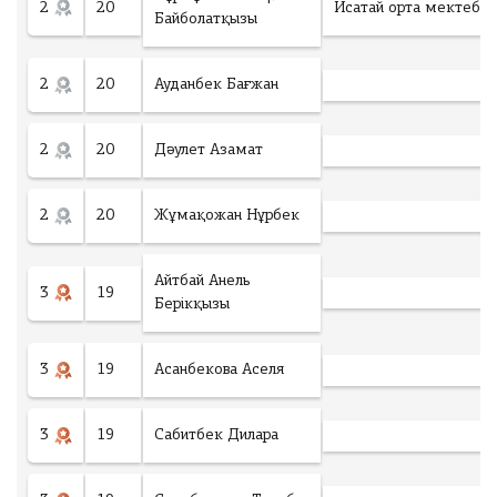
2
20
Исатай орта мектебі
Байболатқызы
2
20
Ауданбек Бағжан
2
20
Дәулет Азамат
2
20
Жұмақожан Нұрбек
Айтбай Анель
3
19
Берікқызы
3
19
Асанбекова Аселя
3
19
Сабитбек Дилара