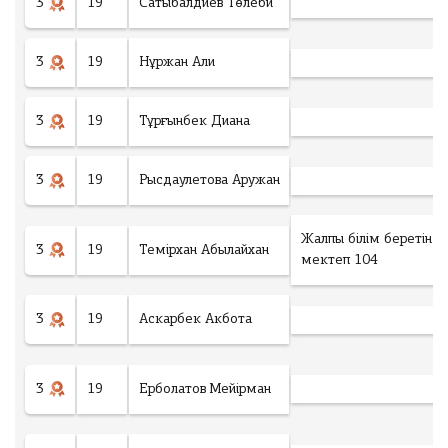
3
19
Сатыбалдиев Төлеби
3
19
Нұржан Али
3
19
Тұрғынбек Диана
3
19
Рысдаулетова Аружан
Жалпы білім беретін
3
19
Темірхан Абылайхан
мектеп 104
3
19
Аскарбек Акбота
3
19
Ерболатов Мейірман