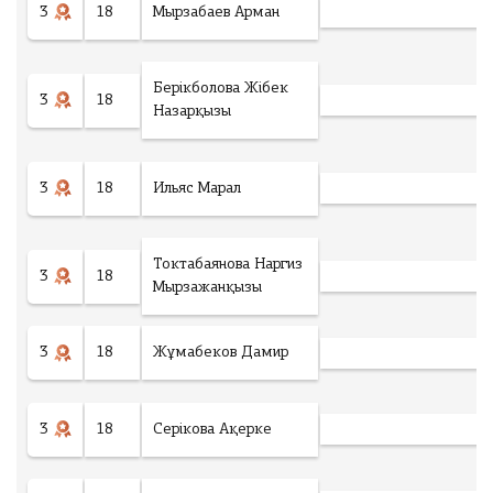
3
18
Мырзабаев Арман
Берікболова Жібек
3
18
Назарқызы
3
18
Ильяс Марал
Токтабаянова Наргиз
3
18
Мырзажанқызы
3
18
Жұмабеков Дамир
3
18
Серікова Ақерке