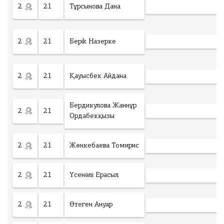
ч
2
21
Тұрсынова Дана
е
с
т
2
21
Берik Назерке
в
о
у
2
21
Қауысбек Айдана
ч
а
с
Бердикулова Жаннұр
т
2
21
Ск
Ордабекқызы
н
ач
и
ать
к
2
21
Жөнкебаева Томирис
об
о
ра
в
зе
:
2
21
Үсенәлі Ерасыл
ц
зая
0
И
вк
т
2
21
Өтеген Ануар
и
о
т