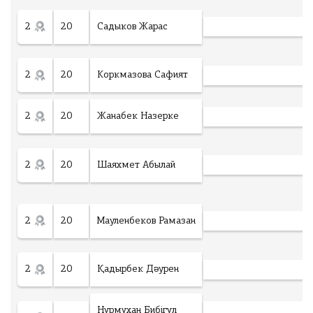
ng
2
20
Садыков Жарас
рать файл
2
20
Коркмазова Сафият
Ф
а
й
л
2
20
Жанабек Назерке
н
е
в
ы
2
20
Шаяхмет Абылай
б
р
а
н
2
20
Мауленбеков Рамазан
Төлеу
2
20
Қадырбек Дәурен
Нұрмұхан Бибігүл