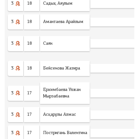
3
18
Садық Аяулым
3
18
Амантаева Арайлым
3
18
Саян
3
18
Бейсенова Жазира
Еркимбаева Улжан
3
17
Мырзабаевна
3
17
Асқарұлы Алмас
3
17
Постригань Валентина