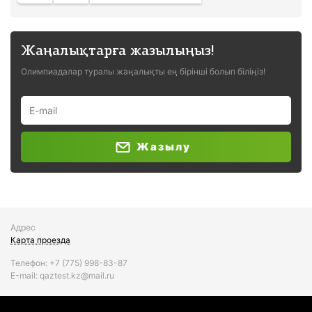
Жаңалықтарға жазылыңыз!
Олимпиадалар туралы жаңалықты ең бірінші болып біліңіз!
Жазылу
Адрес
Карта проезда
Телефон:
+7 (775)
998-83-87
Е-mail: qaztest.kz@mail.ru