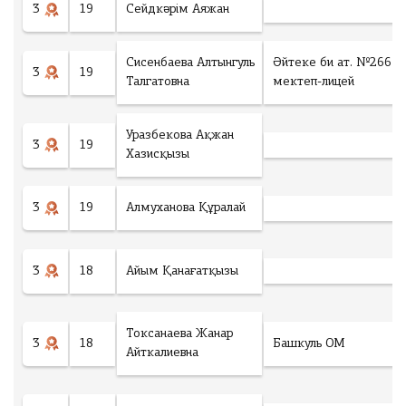
3
19
Сейдкәрім Аяжан
Сисенбаева Алтынгуль
Әйтеке би ат. №266
3
19
Талгатовна
мектеп-лицей
Уразбекова Ақжан
3
19
Хазисқызы
3
19
Алмуханова Құралай
3
18
Айым Қанағатқызы
Токсанаева Жанар
3
18
Башкуль ОМ
Айткалиевна