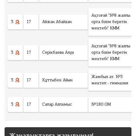
гі
ы
у
н
ғ
к
ш
а
е
Ақтоғай "№8 жалпы
ы
р
р
3
17
Айжан Абайхан
орта білім беретін
ғ
ы
е
мектебі" КММ
а
п
к
р
б
с
ы
Ақтоғай "№8 жалпы
е
у
п
3
17
Серікбаева Алуа
орта білім беретін
р
м
б
мектебі" КММ
е
м
е
ді
а
р
3
е
Жамбыл ат. №5
6
Ұлытау облысы
3
17
Құттыбек Айын
ді
мектеп - гимназия
5
Т
Оқушыларға
Г
Ауданы
3
17
Сапар Алпамыс
№180 ОМ
ОЛТЫРУ
К
Білім ордасы
о
л
и
Жаңалықтарға жазылыңыз!