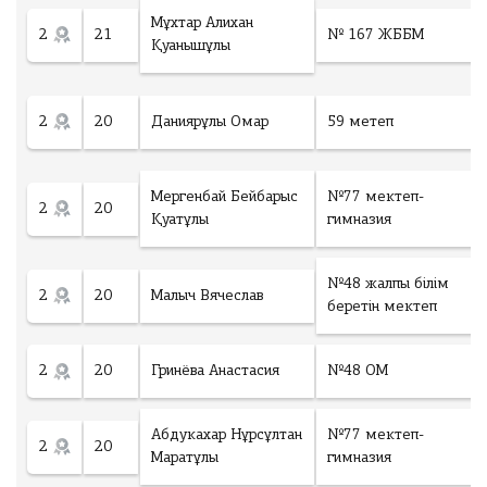
ч
Мұхтар Алихан
е
2
21
№ 167 ЖББМ
Қуанышұлы
с
т
в
о
2
20
Даниярұлы Омар
59 метеп
у
ч
а
Мергенбай Бейбарыс
№77 мектеп-
2
20
с
Қуатұлы
гимназия
т
Ск
н
ач
и
№48 жалпы білім
2
20
Малыч Вячеслав
ать
к
беретін мектеп
об
о
ра
в
зе
2
20
Гринёва Анастасия
№48 ОМ
:
ц
зая
0
И
вк
Абдукахар Нұрсұлтан
№77 мектеп-
т
2
20
и
Маратұлы
гимназия
о
т