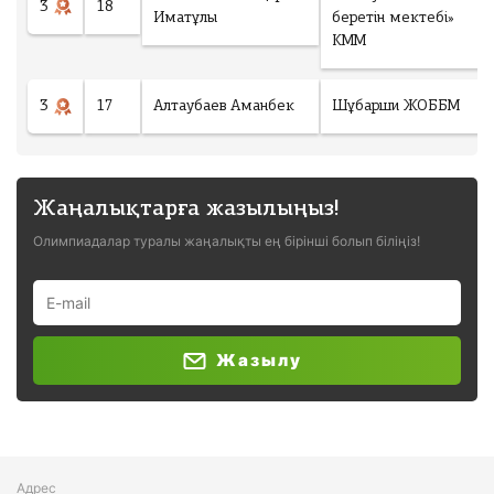
3
18
Иматұлы
беретін мектебі»
КММ
3
17
Алтаубаев Аманбек
Шұбарши ЖОББМ
Жаңалықтарға жазылыңыз!
Олимпиадалар туралы жаңалықты ең бірінші болып біліңіз!
Жазылу
Адрес