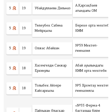
ng
А.Қарсақбаев
3
19
Убайдуллаева Дильназ
атындағы ОМ
рать файл
Төлеубек Сабина
Береке орта мектебі
Ф
3
19
Мейірқызы
КММ
а
й
л
н
№59 Мектеп-
3
19
Олжас Абайхан
е
гимназия
в
ы
б
Хасенгелди Санжар
Абай ауылындагы
р
3
18
Еркинулы
КММ орта мектеби
а
н
Толыбек Айзере
№5 Хромтау мектеп-
3
18
Кайсаркызы
гимназиясы
Төлеу
«№55 Ферма-4
Пайзыхан Әласқар
бастауыш білім