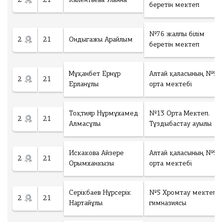
гі
2
21
Калентьева Ульяна
ы
у
беретін мектеп
н
ғ
к
ш
а
е
ы
р
№76 жалпы білім
р
2
21
Ондыгажы Арайлым
ғ
ы
беретін мектеп
е
а
п
к
р
б
с
ы
Мұқанбет Ернұр
Алтай қаласының №9
е
у
2
21
п
Ерланұлы
орта мектебі
р
м
б
е
м
е
ді
а
Тоқтияр Нұрмұхамед
№13 Орта Мектеп.
р
3
2
21
Алмасұлы
Тұздыбастау ауылы
е
6
Ұлытау облысы
ді
5
Т
Искакова Айзере
Алтай қаласының №9
Оқушыларға
2
21
Г
Ауданы
Орымханкызы
орта мектебі
ОЛТЫРУ
К
Білім ордасы
Серікбаев Нұрсерік
№5 Хромтау мектеп-
о
2
21
Нартайұлы
гимназиясы
л
и