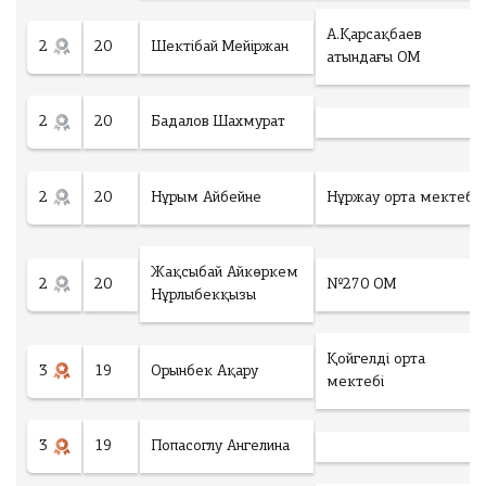
г
Ф
о
а
г
А.Қарсақбаев
й
2
20
Шектібай Мейіржан
:
л
атындағы ОМ
*
М
ак
Төлеу
си
2
20
Бадалов Шахмурат
м
у
м
3
фа
2
20
Нұрым Айбейне
Нұржау орта мектебі
йл
а,
фо
р
м
Жақсыбай Айкөркем
2
20
№270 ОМ
ат
Нұрлыбекқызы
фа
йл
а
.d
Қойгелді орта
oc
3
19
Орынбек Ақару
.d
мектебі
oc
x
.p
df
3
19
Попасоглу Ангелина
.jp
eg
.p