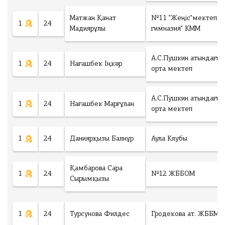
Матжан Қанат
№11 "Жеңіс"мектеп-
1
24
Мадиярұлы
гимназия" КММ
А.С.Пушкин атындағы
1
24
Нағашбек Іңкәр
орта мектеп
А.С.Пушкин атындағы
1
24
Нағашбек Марғұлан
орта мектеп
1
24
Даниярқызы Балнұр
Аула Клубы
Қамбарова Сара
1
24
№12 ЖББОМ
Сырымқызы
1
24
Турсунова Филдес
Гродекова ат. ЖББМ