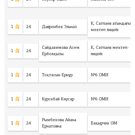
Қ. Сатпаев атындағы
1
24
Давронбек Эльназ
мектеп лицейі
Сайдакимова Асем
Қ. Сатпаев мектеп-
1
24
Ерболқызы
лицейі
1
24
Тоқтасын Ернұр
№6 ОМИ
1
24
Курсебай Кәусар
№6 ОМИ
Рымбекова Айана
1
24
Бақырчик ОМ
Ернатовна