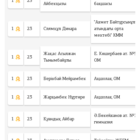
1
23
Айбекқызы
бақшасы
"Ахмет Байтұрсынұлы
1
23
Слямқұл Динара
атындағы орта
мектебі" КММ
Жақас Асылжан
Е. Көшербаев ат. №57
1
23
Тынымбайұлы
ОМ
1
23
Берікбай Мейрамбек
Ақшолақ ОМ
1
23
Жарқынбек Нұртөре
Ақшолақ ОМ
Ә.Бөкейханов ат. №1
1
23
Қуандық Айбар
гимназия