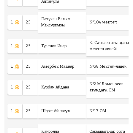
гі
Алтайұлы
ы
у
н
ғ
к
ш
а
е
ы
Патухан Балым
р
р
1
25
№104 мектеп
ғ
Мансурқызы
ы
е
а
п
к
р
б
с
Қ. Сатпаев атындағы
ы
е
1
25
Туленов Инар
у
мектеп лицейі
п
р
м
б
е
м
е
ді
а
1
25
Амербек Мадияр
№38 Мектеп-лицей
р
3
е
6
Ұлытау облысы
ді
5
№2 М.Ломоносов
1
25
Курбан Айдана
Т
атындағы ОМ
Оқушыларға
Г
Ауданы
ОЛТЫРУ
К
1
25
Шәріп Айшагүл
№17 ОМ
Білім ордасы
о
л
и
Қайролла
Сарышығанақ орта