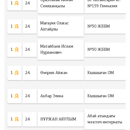
Оразбаева Айман
Ы. Алтынсарин ат.
1
24
ng
Сеилханқызы
№159 Гимназия
рать файл
Мағауия Олжас
1
24
№30 ЖББМ
Алтайұлы
Ф
а
й
Матайбаев Ислам
л
1
24
№30 ЖББМ
н
Нурланович
е
в
ы
1
24
Өмірәлі Айжан
Кішішыған ОМ
б
р
а
н
1
24
Акбар Элина
Кішішыған ОМ
Төлеу
Абай атындағы
1
24
НҰРЖАН АЯУЛЫМ
мектеп-интернаты