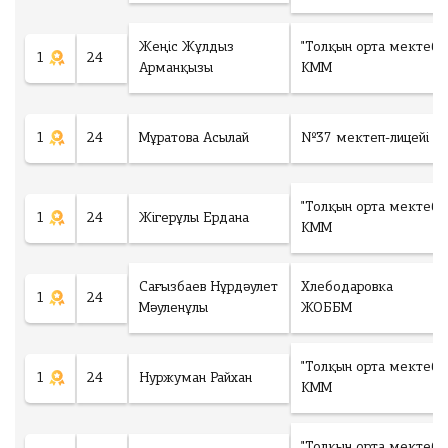
Жеңіс Жұлдыз
"Толқын орта мектебі"
1
24
Арманқызы
КММ
1
24
Мұратова Асылай
№37 мектеп-лицейі
"Толқын орта мектебі"
1
24
Жігерұлы Ердана
КММ
Сағызбаев Нұрдәулет
Хлебодаровка
1
24
Мәуленұлы
ЖОББМ
"Толқын орта мектебі"
1
24
Нуржуман Райхан
КММ
"Толқын орта мектебі"