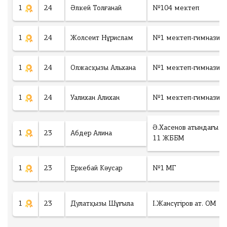
1
24
Әлкей Толғанай
№104 мектеп
1
24
Жолсеит Нұрислам
№1 мектеп-гимназия
1
24
Олжасқызы Альхана
№1 мектеп-гимназия
1
24
Уалихан Алихан
№1 мектеп-гимназия
Ә.Хасенов атындағы
1
23
Абдер Алина
11 ЖББМ
1
23
Еркебай Кәусар
№1 МГ
1
23
Дулатқызы Шұғыла
І.Жансүгіров ат. ОМ