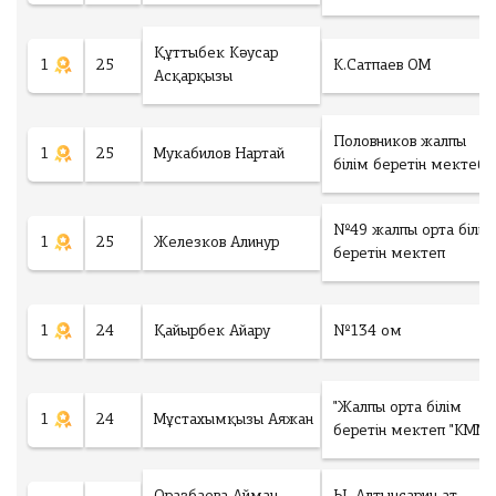
г
Ф
о
а
г
й
:
Құттыбек Кәусар
л
1
25
К.Сатпаев ОМ
*
Асқарқызы
М
ак
Төлеу
си
м
Половников жалпы
у
1
25
Мукабилов Нартай
білім беретін мектебі
м
3
фа
йл
а,
№49 жалпы орта білім
1
25
Железков Алинур
фо
беретін мектеп
р
м
ат
фа
йл
1
24
Қайырбек Айару
№134 ом
а
.d
oc
.d
oc
"Жалпы орта білім
x
1
24
Мұстахымқызы Аяжан
беретін мектеп "КММ
.p
df
.jp
eg
.p