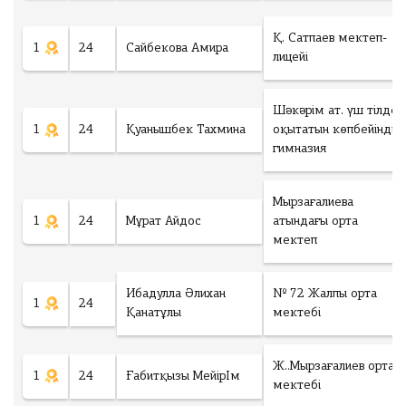
Қ. Сатпаев мектеп-
1
24
Сайбекова Амира
лицейі
Шәкәрім ат. үш тілде
1
24
Қуанышбек Тахмина
оқытатын көпбейінді
гимназия
Мырзағалиева
1
24
Мұрат Айдос
атындағы орта
мектеп
Ибадулла Әлихан
№ 72 Жалпы орта
1
24
Қанатұлы
мектебі
Ж..Мырзағалиев орта
1
24
Ғабитқызы МейірІм
мектебі