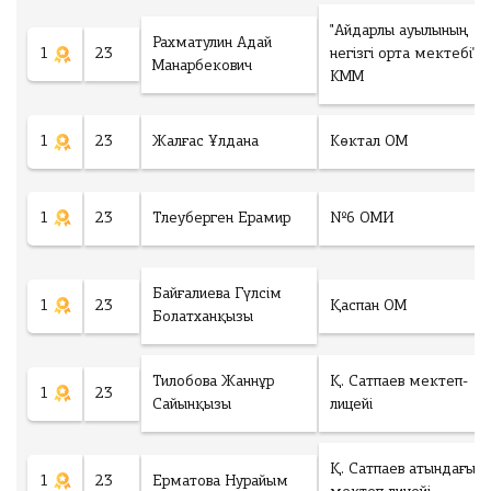
"Айдарлы ауылының
Рахматулин Адай
1
23
негізгі орта мектебі"
Манарбекович
КММ
1
23
Жалғас Ұлдана
Көктал ОМ
1
23
Тлеуберген Ерамир
№6 ОМИ
Байғалиева Гүлсім
1
23
Қаспан ОМ
Болатханқызы
Тилобова Жаннұр
Қ. Сатпаев мектеп-
1
23
Сайынқызы
лицейі
Қ. Сатпаев атындағы
1
23
Ерматова Нурайым