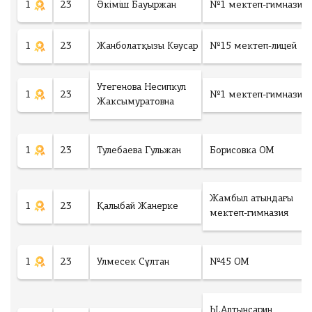
1
23
Әкіміш Бауыржан
№1 мектеп-гимназия
1
23
Жанболатқызы Кәусар
№15 мектеп-лицей
Утегенова Несипкул
1
23
№1 мектеп-гимназия
Жаксымуратовна
1
23
Тулебаева Гульжан
Борисовка ОМ
Жамбыл атындағы
1
23
Қалыбай Жанерке
мектеп-гимназия
1
23
Улмесек Сұлтан
№45 ОМ
Ы.Алтынсарин