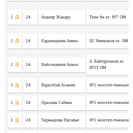
1
24
Алдияр Жанару
Төле би ат. №7 ОМ
1
24
Карамышева Алина
Ш. Уәлиханов ат. ОМ
А. Байтұрсынов ат.
1
24
Бейсеналиев Алмас
№13 ОМ
1
24
Бүркітбай Асанәлі
№1 мектеп-гимназия
1
24
Оразалы Сабина
№1 мектеп-гимназия
1
24
Чернышова Наталья
№1 мектеп-гимназия