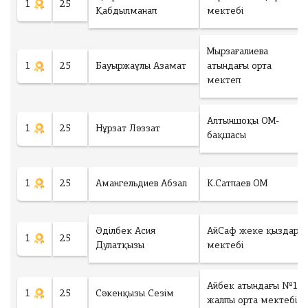
1
25
ч
Қабдылманап
мектебі
е
с
т
Мырзағалиева
в
1
25
Бауыржаұлы Азамат
атындағы орта
о
мектеп
у
ч
а
Алтыншоқы ОМ-
1
25
Нұрзат Ләззат
с
бақшасы
т
Ск
н
ач
и
1
25
Амангельдиев Абзал
К.Сатпаев ОМ
ать
к
об
о
ра
в
Әділбек Асия
АйСаф жеке қыздар
зе
:
1
25
Дулатқызы
мектебі
ц
зая
0
И
вк
т
Айбек атындағы №14
и
1
25
Сәкенқызы Сезім
о
т
жалпы орта мектебі