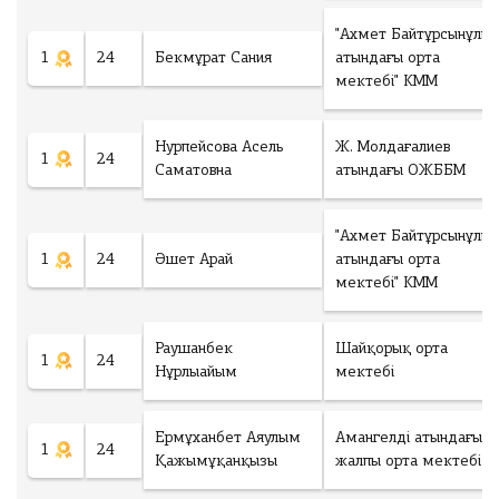
"Ахмет Байтұрсынұлы
1
24
Бекмұрат Сания
атындағы орта
мектебі" КММ
Нурпейсова Асель
Ж. Молдағалиев
1
24
Саматовна
атындағы ОЖББМ
"Ахмет Байтұрсынұлы
1
24
Әшет Арай
атындағы орта
мектебі" КММ
Раушанбек
Шайқорық орта
1
24
Нұрлыайым
мектебі
Ермұханбет Аяулым
Амангелді атындағы
1
24
Қажымұқанқызы
жалпы орта мектебі