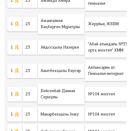
1
23
Аманқұл Амира
гимназия
Аманғалиев
1
23
Жерұйық ЖББМ
Бақберген Мұратұлы
"Абай атындағы №33
1
23
Айдосқызы Назерке
орта мектеп" КММ
Алтынсарин ат.
1
23
Ахытбекқызы Кәусәр
Гимназия-интернат
Бейсенбай Даниал
1
23
№104 мектеп
Серікұлы
1
23
Манарбекқызы Інжу
№104 мектеп