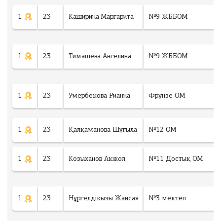
1
23
Каширина Маргарита
№9 ЖББОМ
1
23
Тимашева Ангелина
№9 ЖББОМ
1
23
Умербекова Рианна
Фрунзе ОМ
1
23
Қалқаманова Шұғыла
№12 ОМ
1
23
Козыханов Акжол
№11 Достық ОМ
1
23
Нұргелдікызы Жансая
№3 мектеп