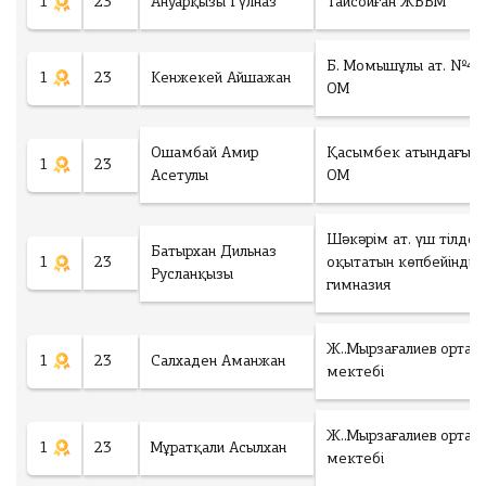
1
23
Ануарқызы Гүлназ
Тайсойған ЖББМ
Б. Момышұлы ат. №43
1
23
Кенжекей Айшажан
ОМ
Ошамбай Амир
Қасымбек атындағы
1
23
Асетулы
ОМ
Шәкәрім ат. үш тілде
Батырхан Дильназ
1
23
оқытатын көпбейінді
Русланқызы
гимназия
Ж..Мырзағалиев орта
1
23
Салхаден Аманжан
мектебі
Ж..Мырзағалиев орта
1
23
Мұратқали Асылхан
мектебі