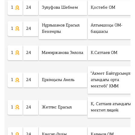
1
24
Зулуфова Шебнем
Қостөбе ОМ
Нұрлыханов Ерасыл
Алтыншоқы ОМ-
1
24
Бекенұлы
бақшасы
1
24
Мамиржанова Зилола
К.Сатпаев ОМ
"Ахмет Байтұрсынұлы
1
24
Еркінқызы Анель
атындағы орта
мектебі" КММ
Қ. Сатпаев атындағы
1
24
Жетпис Ерасыл
мектеп лицейі
1
24
Кәусәр Әшім
Калинов ОМ