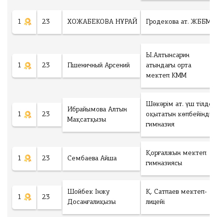
1
23
ХОЖАБЕКОВА НҰРАЙ
Гродекова ат. ЖББМ
Ы.Алтынсарин
1
23
Пшеничный Арсений
атындағы орта
мектеп КММ
Шәкәрім ат. үш тілде
Ибрайымова Алтын
1
23
оқытатын көпбейінді
Мақсатқызы
гимназия
Қорғалжын мектеп
1
23
Сембаева Айша
гимназиясы
Шойбек Інжу
Қ. Сатпаев мектеп-
1
23
Досанғалиқызы
лицейі