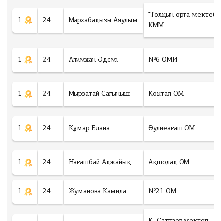
"Толқын орта мектебі"
1
24
Мархабақызы Аяулым
КММ
1
24
Алимхан Әдемі
№6 ОМИ
1
24
Мырзатай Сағыныш
Көктал ОМ
1
24
Құмар Елана
Әулиеағаш ОМ
1
24
Нағашбай Ақжайық
Ақшолақ ОМ
1
24
Жуманова Камила
№21 ОМ
Қ. Сатпаев мектеп-