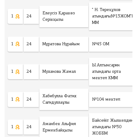
" Н. Төреқұлов
Елеусіз Қаракөз
1
24
атындағы№13ЖОМ"К
Серікқызы
ММ
1
24
Мұратова Нұрайым
№45 ОМ
Ы.Алтынсарин
1
24
Муханова Жамал
атындағы орта
мектеп КММ
Хабибулла Фатих
1
24
№104 мектеп
Сағидуллаұлы
Байсейіт Жылкелдин
Аманбек Альфия
1
24
атындағы №30
Ермекбайқызы
ЖОББМ