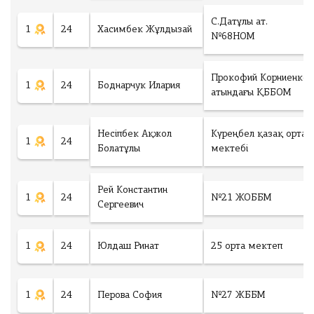
С.Датұлы ат.
1
24
Хасимбек Жұлдызай
№68НОМ
Прокофий Корниенко
1
24
Боднарчук Илария
атындағы ҚББОМ
Несіпбек Ақжол
Күреңбел қазақ орта
1
24
Болатұлы
мектебі
Рей Константин
1
24
№21 ЖОББМ
Сергеевич
1
24
Юлдаш Ринат
25 орта мектеп
1
24
Перова София
№27 ЖББМ