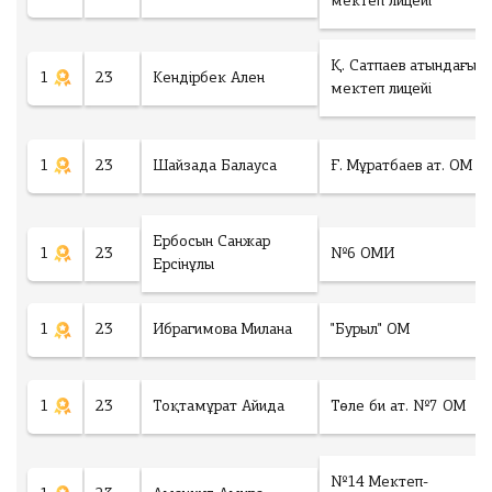
мектеп лицейі
Қ. Сатпаев атындағы
1
23
Кендірбек Ален
мектеп лицейі
1
23
Шайзада Балауса
Ғ. Мұратбаев ат. ОМ
Ербосын Санжар
1
23
№6 ОМИ
Ерсінұлы
1
23
Ибрагимова Милана
"Бурыл" ОМ
1
23
Тоқтамұрат Айида
Төле би ат. №7 ОМ
№14 Мектеп-