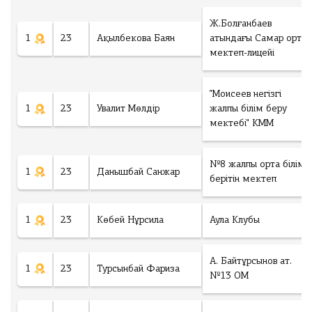
Ж.Болғанбаев
1
23
Ақылбекова Баян
атындағы Самар орта
мектеп-лицейі
"Моисеев негізгі
1
23
Увалит Мөлдір
жалпы білім беру
мектебі" КММ
№8 жалпы орта білім
1
23
Данышбай Санжар
берітін мектеп
1
23
Көбей Нұрсила
Аула Клубы
А. Байтұрсынов ат.
1
23
Турсынбай Фариза
№13 ОМ