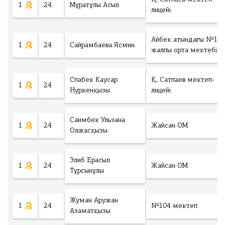
1
24
Мұратұлы Асыл
лицейі
Айбек атындағы №14
1
24
Сайрамбаева Ясмин
жалпы орта мектебі
Спабек Каусар
Қ. Сатпаев мектеп-
1
24
Нуркенқызы
лицейі
Саимбек Ульзана
1
24
Жайсан ОМ
Олжасқызы
Элиб Ерасыл
1
24
Жайсан ОМ
Тұрсынұлы
Жуман Аружан
1
24
№104 мектеп
Азаматқызы