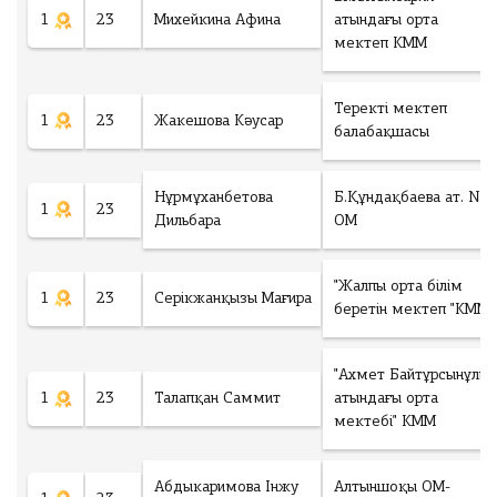
1
23
Михейкина Афина
атындағы орта
мектеп КММ
Теректі мектеп
1
23
Жакешова Кәусар
балабақшасы
Нұрмұханбетова
Б.Құндақбаева ат. №1
1
23
Дильбара
ОМ
"Жалпы орта білім
1
23
Серікжанқызы Мағира
беретін мектеп "КММ
"Ахмет Байтұрсынұлы
1
23
Талапқан Саммит
атындағы орта
мектебі" КММ
Абдыкаримова Інжу
Алтыншоқы ОМ-