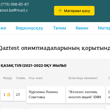
 (775)
998-83-87
Материал қосу
ztest.kz@mail.r
еже
Видеонұсқау
Төлем
Көмек
Мате
Qaztest олимпиадаларының қорытын
ҚАЗАҚ ТІЛІ (2021-2022 ОҚУ ЖЫЛЫ)
Жүлде
Ұпайы
Аты-жөні
Білім беру мекемесі
Нургазина Назима
"Жезкент кентінің
1
25
Советовна
мектеп-лицейі" КММ