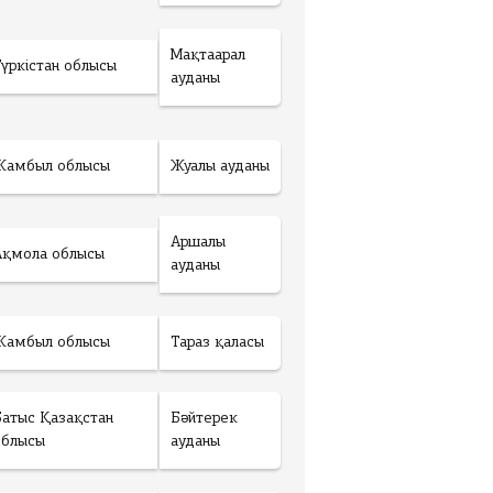
Мақтаарал
Түркістан облысы
ауданы
Жамбыл облысы
Жуалы ауданы
Аршалы
Ақмола облысы
ауданы
Жамбыл облысы
Тараз қаласы
Батыс Қазақстан
Бәйтерек
облысы
ауданы