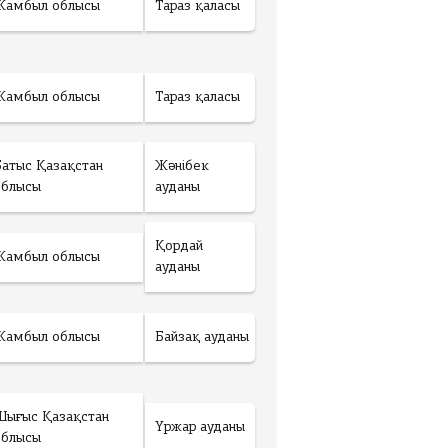
Жамбыл облысы
Тараз қаласы
Жамбыл облысы
Тараз қаласы
Батыс Қазақстан
Жәнібек
облысы
ауданы
Қордай
Жамбыл облысы
ауданы
Жамбыл облысы
Байзақ ауданы
Шығыс Қазақстан
Үржар ауданы
облысы