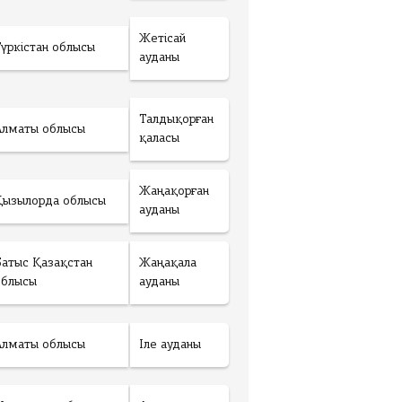
Жетісай
Түркістан облысы
ауданы
Талдықорған
Алматы облысы
қаласы
Жаңақорған
Қызылорда облысы
ауданы
Батыс Қазақстан
Жаңақала
облысы
ауданы
Алматы облысы
Іле ауданы