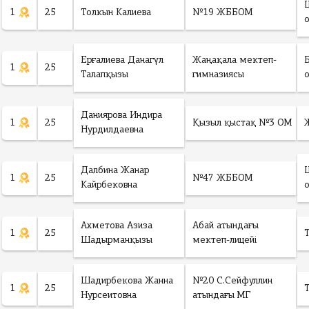
1
25
Толкын Калиева
№19 ЖББОМ
Ерғалиева Данагүл
Жаңақала мектеп-
1
25
Талапқызы
гимназиясы
Даниярова Индира
1
25
Қызыл қыстақ №3 ОМ
Нурдилдаевна
Далбина Жанар
1
25
№47 ЖББОМ
Кайрбековна
Ахметова Азиза
Абай атындағы
1
25
Шадырманқызы
мектеп-лицейі
Шадирбекова Жанна
№20 С.Сейфуллин
1
25
Нурсеитовна
атындағы МГ