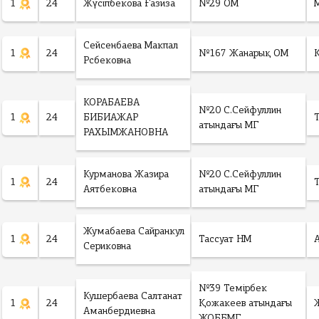
1
24
Жүсіпбекова Ғазиза
№29 ОМ
Сейсенбаева Макпал
1
24
№167 Жанарық ОМ
Рсбековна
КОРАБАЕВА
№20 С.Сейфуллин
1
24
БИБИАЖАР
атындағы МГ
РАХЫМЖАНОВНА
Курманова Жазира
№20 С.Сейфуллин
1
24
Аятбековна
атындағы МГ
Жумабаева Сайранкул
1
24
Тассуат НМ
Сериковна
№39 Темірбек
Кушербаева Салтанат
1
24
Қожакеев атындағы
Аманбердиевна
ЖОББМГ