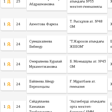
1
25
атындағы №53
Абдрахмановна
мектеп-гимназиясы
Т. Рысқұлов ат. №48
1
24
Ахметова Фариза
ОМ
Суиншкалиева
"Т.Жароков атындағы
1
24
Бибинур
ЖББОМ"
Омиралиева Куралай
Б. Момышұлы ат. №43
1
24
Мухаметжановна
ОМ
Байлиева Айнұр
Ғ. Мұратбаев ат.
1
24
Берекеқызы
гимназия
Сайдуллаева
"Ақтанберді атындағы
1
24
Камалхан
орта мектеп-