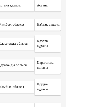
Астана қаласы
Астана
Жамбыл облысы
Байзақ ауданы
Қазалы
Қызылорда облысы
ауданы
Қарағанды
Қарағанды облысы
қаласы
Қордай
Жамбыл облысы
ауданы