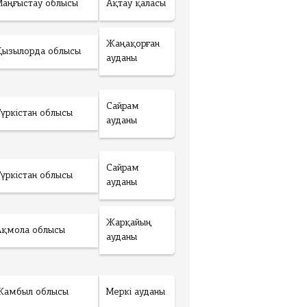
Маңғыстау облысы
Ақтау қаласы
Жаңақорған
Қызылорда облысы
ауданы
Сайрам
Түркістан облысы
ауданы
Сайрам
Түркістан облысы
ауданы
Жарқайың
Ақмола облысы
ауданы
Жамбыл облысы
Меркі ауданы