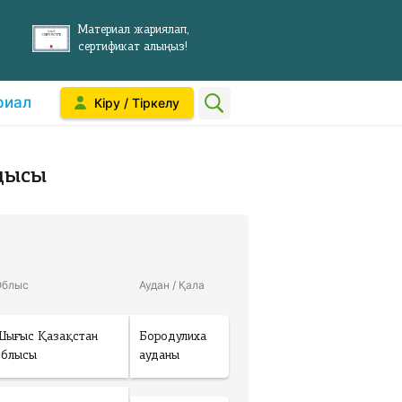
Материал жариялап,
сертификат алыңыз!
риал
Кіру / Тіркелу
дысы
Облыс
Аудан / Қала
Шығыс Қазақстан
Бородулиха
облысы
ауданы