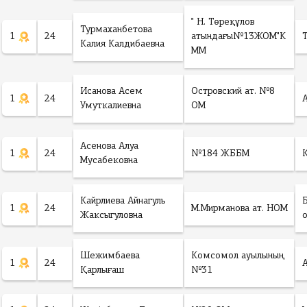
" Н. Төреқұлов
Турмаханбетова
1
24
атындағы№13ЖОМ"К
Калия Калдибаевна
ММ
Исанова Асем
Островский ат. №8
1
24
Умуткалиевна
ОМ
Асенова Алуа
1
24
№184 ЖББМ
Мусабековна
Кайрлиева Айнагуль
1
24
М.Мирманова ат. НОМ
Жаксыгуловна
Шежимбаева
Комсомол ауылының
1
24
Қарлығаш
№31