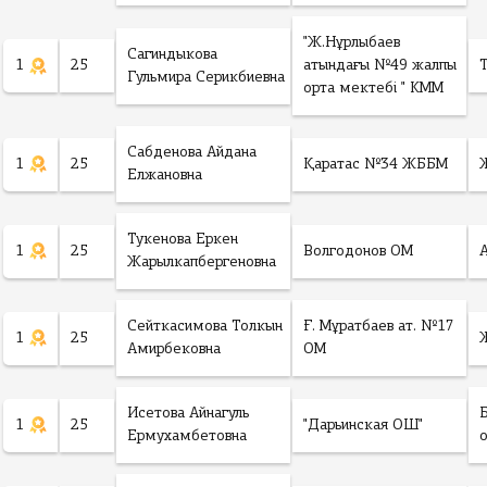
"Ж.Нұрлыбаев
Сагиндыкова
1
25
атындағы №49 жалпы
Гульмира Серикбиевна
орта мектебі " КММ
Сабденова Айдана
1
25
Қаратас №34 ЖББМ
Елжановна
Тукенова Еркен
1
25
Волгодонов ОМ
Жарылкапбергеновна
Сейткасимова Толкын
Ғ. Мұратбаев ат. №17
1
25
Амирбековна
ОМ
Исетова Айнагуль
1
25
"Дарьинская ОШ"
Ермухамбетовна