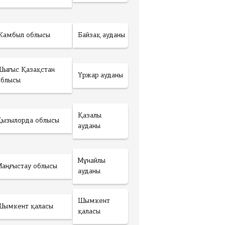
Жамбыл облысы
Байзақ ауданы
Шығыс Қазақстан
Үржар ауданы
облысы
Қазалы
Қызылорда облысы
ауданы
Мұнайлы
Маңғыстау облысы
ауданы
Шымкент
Шымкент қаласы
қаласы