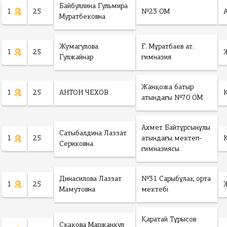
Байбуллина Гульмира
1
25
№23 ОМ
Муратбековна
Жумагулова
Ғ. Мұратбаев ат.
1
25
Гулжайнар
гимназия
Жанқожа батыр
1
25
АНТОН ЧЕХОВ
атындағы №70 ОМ
Ахмет Байтұрсынұлы
Сатыбалдина Лаззат
1
25
атындағы мектеп-
Сериковна
гимназиясы
Динасилова Лаззат
№31 Сарыбұлақ орта
1
25
Мамутовна
мектебі
Қаратай Тұрысов
Скакова Маржанкул