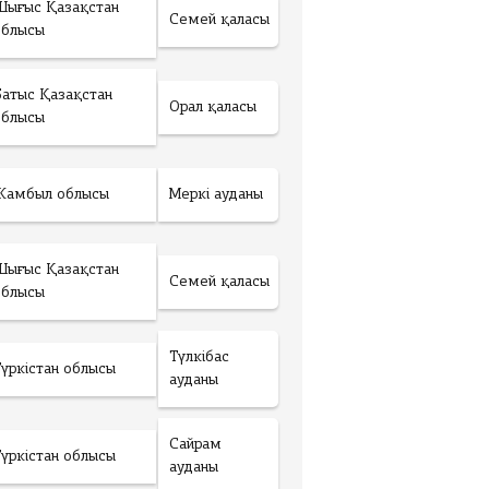
Шығыс Қазақстан
Семей қаласы
облысы
Батыс Қазақстан
Орал қаласы
облысы
Жамбыл облысы
Меркі ауданы
Шығыс Қазақстан
Семей қаласы
облысы
Түлкібас
Түркістан облысы
ауданы
Сайрам
Түркістан облысы
ауданы