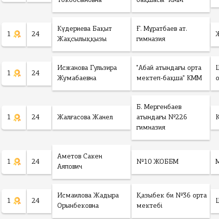
Токбосыновна
бақшасы" КММ
Күдериева Бақыт
Ғ. Мұратбаев ат.
1
24
Жақсылыққызы
гимназия
Исжанова Гульзира
"Абай атындағы орта
1
24
Жумабаевна
мектеп-бақша" КММ
Б. Мергенбаев
1
24
Жалғасова Жанел
атындағы №226
гимназия
Аметов Сакен
1
24
№10 ЖОББМ
Аяпович
Исмаилова Жадыра
Қазыбек би №36 орта
1
24
Орынбековна
мектебі