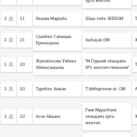
орта мектеп
2
21
Яхаева Мархабо
Шаш-төбе ЖББОМ
Сланбек Сағыныш
2
21
Ақбақай ОМ
Ермекқызы
Жумабекова Ұлбике
"М.Горький атындағы
2
20
Абиласанқызы
№1 мектеп-гимназия"
2
20
Туребек Аяжан
Т.Айбергенов ат. ОМ
Ғани Мұратбаев
2
20
Асан Айдана
атындағы орта
мектеп