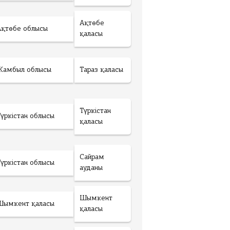
Ақтөбе
Ақтөбе облысы
қаласы
Жамбыл облысы
Тараз қаласы
Түркістан
Түркістан облысы
қаласы
Сайрам
Түркістан облысы
ауданы
Шымкент
Шымкент қаласы
қаласы