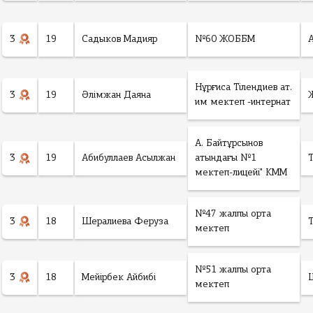
3
19
Садыков Мадияр
№60 ЖОББМ
Нұрғиса Тілендиев ат.
3
19
Әлімжан Даяна
им мектеп -интернат
А. Байтұрсынов
3
19
Абибуллаев Асылжан
атындағы №1
мектеп-лицейі" КММ
№47 жалпы орта
3
18
Шералиева Феруза
мектеп
№51 жалпы орта
3
18
Мейірбек Айбибі
мектеп