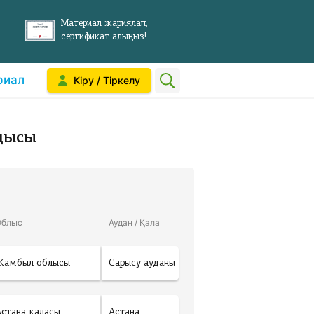
Материал жариялап,
сертификат алыңыз!
риал
Кіру / Тіркелу
дысы
Облыс
Аудан / Қала
Жамбыл облысы
Сарысу ауданы
Астана қаласы
Астана