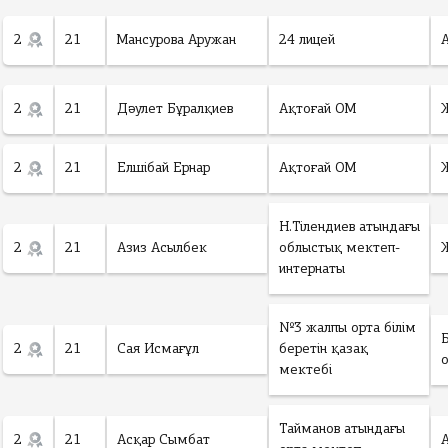
2
21
Мансурова Аружан
24 лицей
2
21
Дәулет Бұралқиев
Ақтоғай ОМ
2
21
Елшібай Ернар
Ақтоғай ОМ
Н.Тілендиев атындағы
2
21
Азиз Асылбек
облыстық мектеп-
интернаты
№3 жалпы орта білім
2
21
Сая Исмағұл
беретін қазақ
мектебі
Тайманов атындағы
2
21
Асқар Сымбат