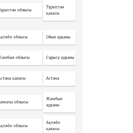
Түркістан
Түркістан облысы
қаласы
Ақтөбе облысы
Ойыл ауданы
Жамбыл облысы
Сарысу ауданы
Астана қаласы
Астана
Жамбыл
Алматы облысы
ауданы
Ақтөбе
Ақтөбе облысы
қаласы