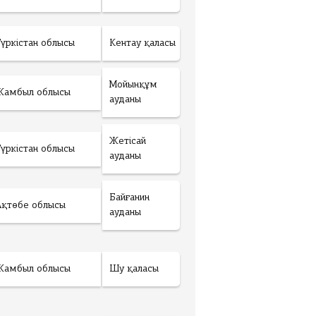
Түркістан облысы
Кентау қаласы
Мойынқұм
Жамбыл облысы
ауданы
Жетісай
Түркістан облысы
ауданы
Байғанин
Ақтөбе облысы
ауданы
Жамбыл облысы
Шу қаласы