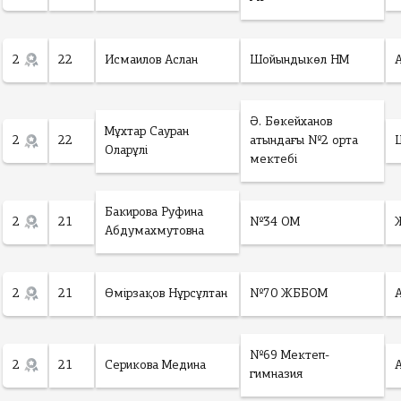
2
22
Исмаилов Аслан
Шойындыкөл НМ
Ә. Бөкейханов
Мұхтар Сауран
2
22
атындағы №2 орта
Оларұлі
мектебі
Бакирова Руфина
2
21
№34 ОМ
Абдумахмутовна
2
21
Өмірзақов Нұрсұлтан
№70 ЖББОМ
№69 Мектеп-
2
21
Серикова Медина
гимназия