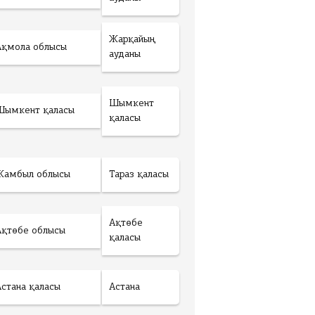
Жарқайың
Ақмола облысы
ауданы
Шымкент
Шымкент қаласы
қаласы
Жамбыл облысы
Тараз қаласы
Ақтөбе
Ақтөбе облысы
қаласы
Астана қаласы
Астана