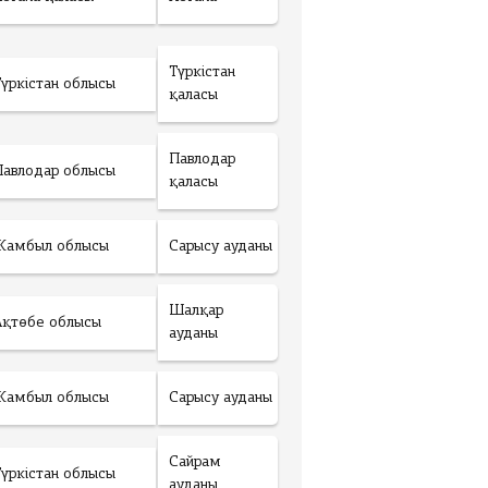
Түркістан
Түркістан облысы
қаласы
Павлодар
Павлодар облысы
қаласы
Жамбыл облысы
Сарысу ауданы
Шалқар
Ақтөбе облысы
ауданы
Жамбыл облысы
Сарысу ауданы
Сайрам
Түркістан облысы
ауданы