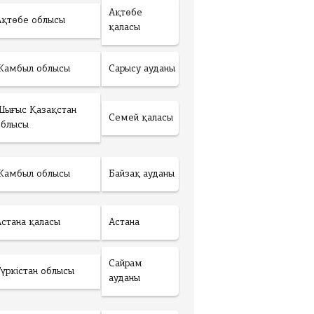
Ақтөбе
Ақтөбе облысы
қаласы
Жамбыл облысы
Сарысу ауданы
Шығыс Қазақстан
Семей қаласы
облысы
Жамбыл облысы
Байзақ ауданы
Астана қаласы
Астана
Сайрам
Түркістан облысы
ауданы