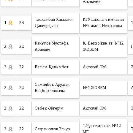
гимназия
Тасқынбай Камалия
КГУ школа -гимназия
1
23
Даниярқызы
№9 имен Некрасова
Кайыпов Мустафа
Қ. Бекхожин ат. №12
2
22
Абаевич
ЖОББМ
2
22
Балым Қалымбет
Ақтоғай ОМ
Самалбек Аружан
2
22
№4 ЖОББМ
Бақбергенқызы
2
22
Өзбек Әйгерім
Ақтоғай ОМ
Т.Рустемов ат. №12
2
22
Савранкулов Элнур
МГ