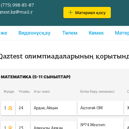
 (775)
998-83-87
Материал қосу
ztest.kz@mail.r
еже
Видеонұсқау
Төлем
Көмек
Мате
Qaztest олимпиадаларының қорытын
МАТЕМАТИКА (5-11 СЫНЫПТАР)
Жүлде
Ұпайы
Аты-жөні
Білім беру мекемесі
1
24
Ардақ Айқын
Ақтоғай ОМ
№74 Мектеп-
1
23
Алиқызы Аяжан