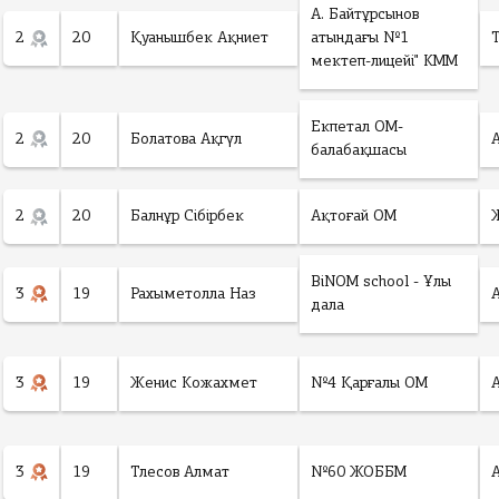
А. Байтұрсынов
2
20
Қуанышбек Ақниет
атындағы №1
мектеп-лицейі" КММ
Екпетал ОМ-
2
20
Болатова Ақгүл
балабақшасы
2
20
Балнұр Сібірбек
Ақтоғай ОМ
BiNOM school - Ұлы
3
19
Рахыметолла Наз
дала
3
19
Женис Кожахмет
№4 Қарғалы ОМ
3
19
Тлесов Алмат
№60 ЖОББМ