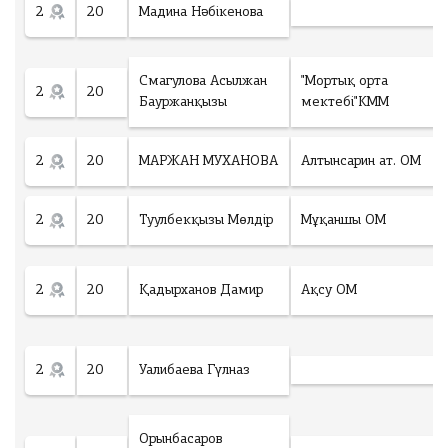
2
20
Мадина Нәбікенова
Смагулова Асылжан
"Мортық орта
2
20
Бауржанқызы
мектебі"КММ
2
20
МАРЖАН МУХАНОВА
Алтынсарин ат. ОМ
2
20
Туулбекқызы Мөлдір
Мұқаншы ОМ
2
20
Қадырханов Дамир
Ақсу ОМ
2
20
Уалибаева Гүлназ
Орынбасаров