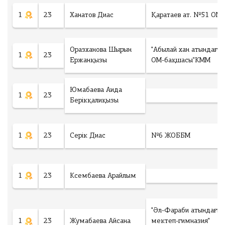
1
23
Ханатов Диас
Қаратаев ат. №51 ОМ
Оразханова Шырын
"Абылай хан атындағы
1
23
Ержанқызы
ОМ-бақшасы"КММ
Юмабаева Аида
1
23
Берікқалиқызы
1
23
Серік Диас
№6 ЖОББМ
1
23
Ксембаева Арайлым
"Әл-Фараби атындағы
1
23
Жумабаева Айсана
мектеп-гимназия"