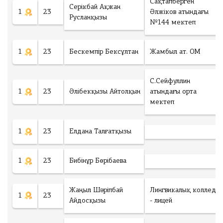
Сақтапберген
ч
Серікбай Ақжан
1
23
Әлжіков атындағы
е
Русланқызы
№144 мектеп
с
т
в
1
23
Бескемпір Бексұлтан
Жамбыл ат. ОМ
о
у
ч
С.Сейфуллин
а
1
23
Әлібекқызы Айтолқын
атындағы орта
с
мектеп
т
Ск
н
ач
и
1
23
Елдана Талғатқызы
ать
к
об
о
ра
в
1
23
Бибінұр Бөрібаева
зе
:
ц
зая
Жаңыл Шәріпбай
Лингвикалық колледж
0
И
1
23
вк
Айдосқызы
- лицей
т
и
о
т