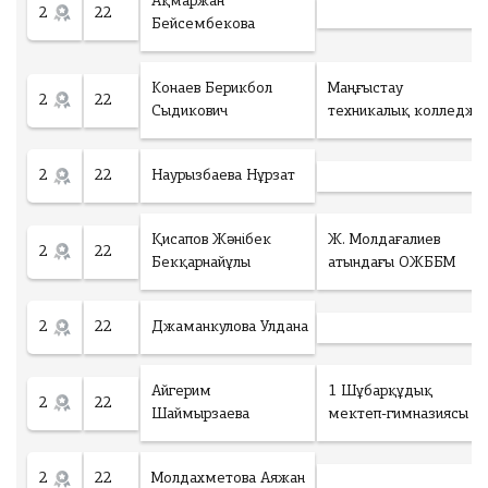
Ақмаржан
2
22
Бейсембекова
Конаев Берикбол
Маңғыстау
2
22
Сыдикович
техникалық колледжі
2
22
Наурызбаева Нұрзат
Қисапов Жәнібек
Ж. Молдағалиев
2
22
Бекқарнайұлы
атындағы ОЖББМ
2
22
Джаманкулова Улдана
Айгерим
1 Шұбарқұдық
2
22
Шаймырзаева
мектеп-гимназиясы
2
22
Молдахметова Аяжан