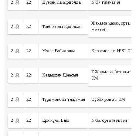
2
22
Думан Қайырдолда
№37 гимназия
Жанама қазақ орта
2
22
Тойбекова Еркежан
мектебі
2
22
Жүніс Ғабидолла
Қаратаев ат. №51 ОМ
Т.Жармағанбетов ат.
2
22
Қадырхан Дінасыл
ОМ
2
22
Түркменбай Ұлжамал
Әубәкіров ат. ОМ
2
22
Еркінұлы Еділ
№32 орта мектеп