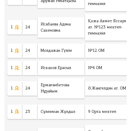
гі
Аружан Ринатқызы
ы
у
гимназия
н
ғ
к
ш
а
е
ы
р
р
Қожа Ахмет Яссауи
Исабаева Адина
ғ
ы
е
1
24
ат. №123 мектеп-
Сакеновна
а
п
к
гимназия
р
б
с
ы
е
у
п
1
24
Молдажан Гүлім
№12 ОМ
р
м
б
е
м
е
ді
а
р
1
24
Искаков Ерасыл
№4 ОМ
3
е
6
Ұлытау облысы
ді
5
Ермағанбетова
1
24
Ә.Жангелдин ат. ОМ
Т
Нұрайым
Оқушыларға
Г
Ауданы
ОЛТЫРУ
К
1
23
Сұлеиман Жұлдыз
9 Орта мектеп
Білім ордасы
о
л
и