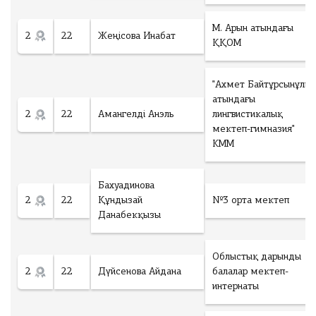
М. Арын атындағы
2
22
Жеңісова Инабат
ҚҚОМ
"Ахмет Байтұрсынұлы
атындағы
2
22
Амангелді Анэль
лингвистикалық
мектеп-гимназия"
КММ
Бахуадинова
2
22
Құндызай
№3 орта мектеп
Данабекқызы
Облыстық дарынды
2
22
Дүйсенова Айдана
балалар мектеп-
интернаты