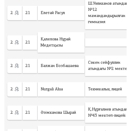
Ш.Уәлиханов атындағы
№12
2
21
Елетай Расул
мамандандырылған
гимназия
Қалелова Нұрай
2
21
Медетқызы
Сәкен сейфуллин
2
21
Балжан Бозбашаева
атындағы №2 мектер
2
21
Nurgali Alua
Техникалық лицей
Қ.Нұрғалиев атындағы
2
21
Әзімханова Шырай
№43 мектеп-лицейі