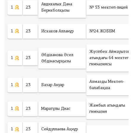
г
Ф
Авдихалых Дана
о
а
1
23
№ 53 мектеп-лицей
г
Берикболқызы
й
:
л
*
М
ак
1
23
Искаков Алланұр
№24 ЖОББМ
Төлеу
си
м
у
м
3
Жүсіпбек Аймауытов
фа
Әбдіханова Әсел
йл
1
23
атындағы 64 мектеп
Әбдінасырқызы
а,
гимназиясы
фо
р
м
ат
Алмазды Мектеп-
фа
1
23
Базар Ануар
йл
балабақша
а
.d
oc
.d
Жамбыл атындағы
oc
1
23
Маратұлы Диас
x
гимназия
.p
df
.jp
eg
1
23
Сейдуллаева Ақнұр
.p