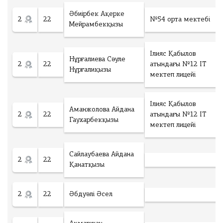
Әбиірбек Ақерке
2
22
№54 орта мектебі
Мейрамбекқызы
Ілияс Қабылов
Нұрғалиева Сәуле
2
22
атындағы №12 ІТ
Нұрғалиқызы
мектеп лицейі
Ілияс Қабылов
Аманжолова Айдана
2
22
атындағы №12 ІТ
Гаухарбекқызы
мектеп лицейі
Сайлаубаева Айдана
2
22
Қанатқызы
2
22
Әбдуәлі Әсел