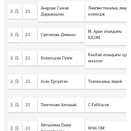
Анарова Самал
Лингвистикалық лицей
2
21
Дарханқызы
колледж
М. Арын атындағы
2
21
Султанова Дильназ
ҚҚОМ
Көкбай атындағы орта
2
21
Болатқазы Гүлім
мектеп
2
21
Асан Ерсұлтан
Техникалық лицей
2
21
Тлегенова Алтынай
С.Ғаббасов
Айтқазина Еңлік
2
21
№46 ОМ