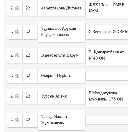
ЖББ Шежін ОМББ
2
22
Азбергенова Дильназ
КММ
Тұрдығали Аружан
2
22
С.Есетов ат. ЖОБББМ
Бауыржанқызы
Ә. Қоңыратбаев ат.
2
22
Жаңабекұлы Дарын
№48 ОМ
2
22
Әмірше Нұрбек
Ә.Молдағұлова
2
22
Турсын Ақзия
атындағы. 173 ОМ
Такыр Максат
2
22
Жумаханулы