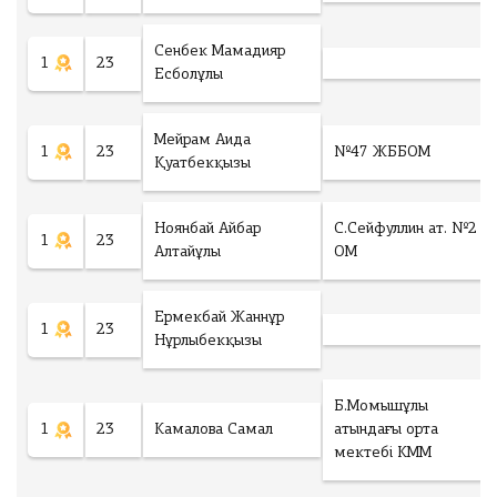
ng
Сенбек Мамадияр
1
23
Есболұлы
рать файл
Ф
Мейрам Аида
а
1
23
№47 ЖББОМ
й
Қуатбекқызы
л
н
е
Ноянбай Айбар
С.Сейфуллин ат. №2
1
23
в
Алтайұлы
ОМ
ы
б
р
Ермекбай Жаннұр
а
1
23
н
Нұрлыбекқызы
Б.Момышұлы
Төлеу
1
23
Камалова Самал
атындағы орта
мектебі КММ