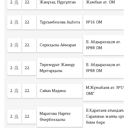
2
22
Жанұзақ Нұрсұлтан
Жамбыл ат. ОМ
2
22
Тұрсынбекова Ақбота
№16 ОМ
Б. Абдыразақов ат.
2
22
Серікқызы Аймарал
№88 ОМ
Төремұрат Жаннұр
Б. Абдыразақов ат.
2
22
Мұхтарқызы
№88 ОМ
М.Жұмабаев ат. №19
2
22
Сайын Мадина
ОМГ
Б.Қаратаев атындағы
Маратова Наргиз
2
22
Саралжын жалпы орта
Өнербекқызы
білім бере