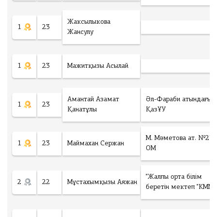
Жаксылыкова
1
23
Жансулу
1
23
Мажитқызы Асылай
Амантай Азамат
Әл-Фараби атындағы
1
23
Қанатұлы
ҚазҰУ
М. Мәметова ат. №27
1
23
Маймахан Сержан
ОМ
"Жалпы орта білім
2
22
Мұстахымқызы Аяжан
беретін мектеп "КММ