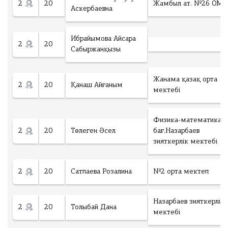
2
20
Жамбыл ат. №26 ОМ
Аскербаевна
Ибрайымова Айсара
2
20
Сабыржанқызы
Жанама қазақ орта
2
20
Қанаш Айғаным
мектебі
Физика-математика
2
20
Төлеген Әсел
бағ.Назарбаев
зияткерлік мектебі
2
20
Сатпаева Розалина
№2 орта мектеп
Назарбаев зияткерлік
2
20
Толыбай Дана
мектебі