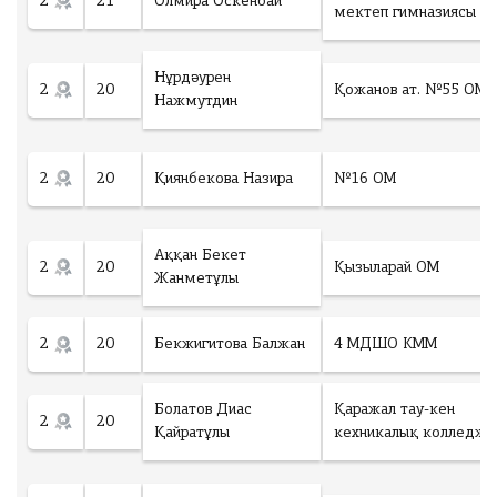
2
21
Әлмира Өскенбай
мектеп гимназиясы
Нұрдәурен
2
20
Қожанов ат. №55 ОМ
Нажмутдин
2
20
Қиянбекова Назира
№16 ОМ
Аққан Бекет
2
20
Қызыларай ОМ
Жанметұлы
2
20
Бекжигитова Балжан
4 МДШО КММ
Болатов Диас
Қаражал тау-кен
2
20
Қайратұлы
кехникалық колледж