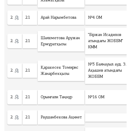
Азаматқызы
2
21
Арай Нарымбетова
№4 ОМ
"Біржан Исадилов
Шаяхметова Аружан
2
21
атындағы ЖОББМ"
Ермұратқызы
КММ
№3 Баянауыл ауд. З.
Қаракесек Томирис
2
21
Ақышев атындағы
Жанарбекқызы
ЖОББМ
2
21
Орынғали Таңнұр
№16 ОМ
2
21
Раушанбекова Ақниет