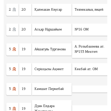
2
20
Қалмахан Кәусар
Техникалық лицей
2
20
Асқар Нұршайым
№16 ОМ
А. Розыбакиева ат.
3
19
Айшагуль Турганова
№153 Мектеп
3
19
Серікқызы Ақниет
Көкбай ат. ОМ
3
19
Камшат Пернебай
Дуан Елдара
3
19