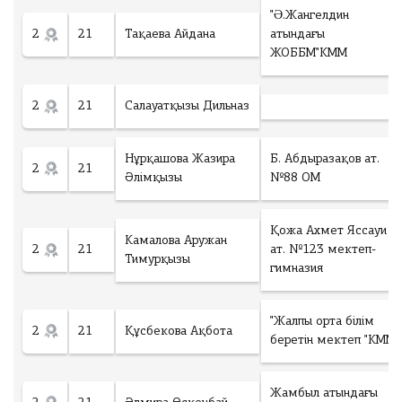
"Ə.Жангелдин
2
21
Тақаева Айдана
атындағы
ЖОББМ"КММ
2
21
Салауатқызы Дильназ
Нұрқашова Жазира
Б. Абдыразақов ат.
2
21
Әлімқызы
№88 ОМ
Қожа Ахмет Яссауи
Камалова Аружан
2
21
ат. №123 мектеп-
Тимурқызы
гимназия
"Жалпы орта білім
2
21
Құсбекова Ақбота
беретін мектеп "КММ
Жамбыл атындағы