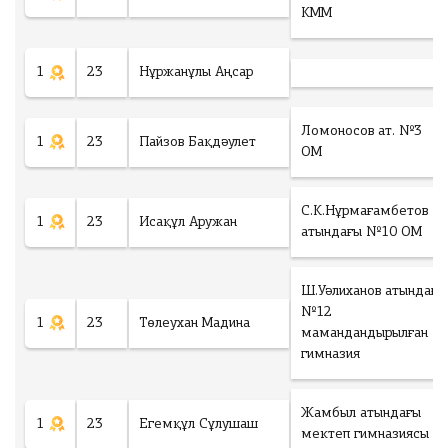
КММ
1
23
Нұржанұлы Аңсар
Ломоносов ат. №3
1
23
Пайзов Бақдәулет
ОМ
С.К.Нұрмағамбетов
1
23
Исақұл Аружан
атындағы №10 ОМ
Ш.Уәлиханов атындағы
№12
1
23
Төлеухан Мадина
мамандандырылған
гимназия
Жамбыл атындағы
1
23
Егемқұл Сұлушаш
мектеп гимназиясы