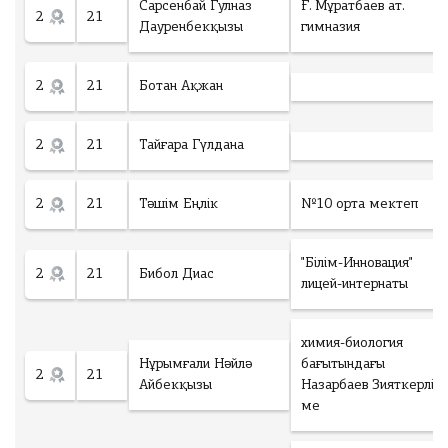
Сарсенбай Гулназ
Ғ. Мұратбаев ат.
2
21
Дауренбекқызы
гимназия
2
21
Ботан Ақжан
2
21
Тайғара Гүлдана
2
21
Тәшім Еңлік
№10 орта мектеп
"Білім-Инновация"
2
21
Бибол Диас
лицей-интернаты
химия-биология
Нұрымғали Нәйлә
бағытындағы
2
21
Айбекқызы
Назарбаев Зияткерлік
ме