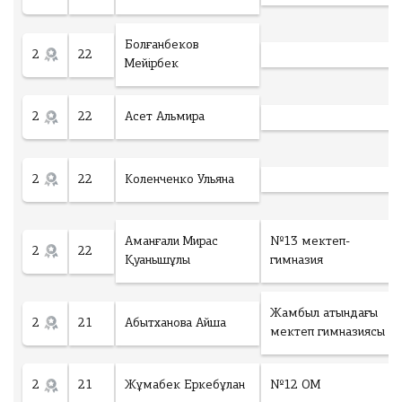
Болғанбеков
2
22
Мейірбек
2
22
Асет Альмира
2
22
Коленченко Ульяна
Аманғали Мирас
№13 мектеп-
2
22
Қуанышұлы
гимназия
Жамбыл атындағы
2
21
Абытханова Айша
мектеп гимназиясы
2
21
Жұмабек Еркебұлан
№12 ОМ