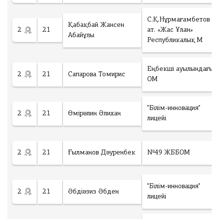
С.Қ.Нұрмағамбетов
Қабақбай Жансен
2
21
ат. «Жас Ұлан»
Абайұлы
Республикалық М
Еңбекші ауылындағы
2
21
Сапарова Томирис
ОМ
"Білім-инновация"
2
21
Өмірәлин Әлихан
лицейі
2
21
Ғылманов Дәуренбек
№49 ЖББОМ
"Білім-инновация"
2
21
Әбдіәзиз Әбден
лицейі