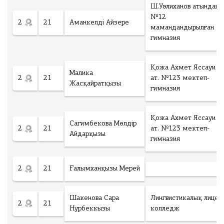
Ш.Уәлиханов атындағы
№12
2
21
Аманкелді Айзере
мамандандырылған
гимназия
Қожа Ахмет Яссауи
Малика
2
21
ат. №123 мектеп-
Жасқайратқызы
гимназия
Қожа Ахмет Яссауи
Сагимбекова Мөлдір
2
21
ат. №123 мектеп-
Айдарқызы
гимназия
2
21
Ғалымханқызы Мерей
Шакенова Сара
Лингвистикалық лицей
2
21
Нурбеккызы
колледж