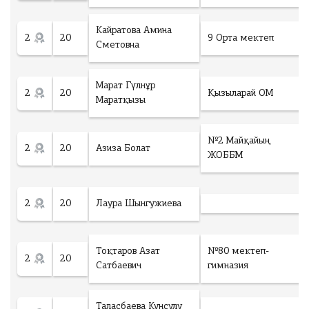
Кайратова Амина
2
20
9 Орта мектеп
Сметовна
Марат Гүлнұр
2
20
Қызыларай ОМ
Маратқызы
№2 Майқайың
2
20
Азиза Болат
ЖОББМ
2
20
Лаура Шынгужиева
Тоқтаров Азат
№80 мектеп-
2
20
Сатбаевич
гимназия
Таласбаева Кунсулу