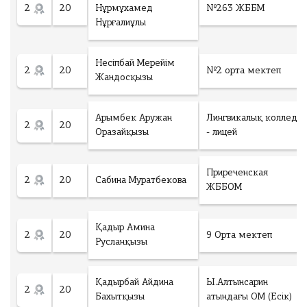
2
20
Нұрмұхамед
№263 ЖББМ
Нұрғалиұлы
Несіпбай Мерейім
2
20
№2 орта мектеп
Жандосқызы
Арымбек Аружан
Лингвикалық колледж
2
20
Оразайқызы
- лицей
Приреченская
2
20
Сабина Муратбекова
ЖББОМ
Қадыр Амина
2
20
9 Орта мектеп
Русланқызы
Қадырбай Айдина
Ы.Алтынсарин
2
20
Бахытқызы
атындағы ОМ (Есік)