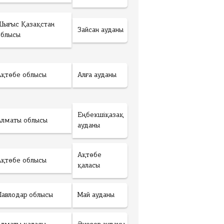
Шығыс Қазақстан
Зайсан ауданы
облысы
Ақтөбе облысы
Алға ауданы
Еңбекшіқазақ
Алматы облысы
ауданы
Ақтөбе
Ақтөбе облысы
қаласы
Павлодар облысы
Май ауданы