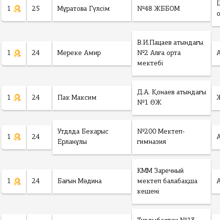
1
25
Мұратова Гүлсім
№48 ЖББОМ
В.И.Пацаев атындағы
1
24
Мереке Амир
№2 Алға орта
мектебі
Д.А. Қонаев атындағы
1
24
Пак Максим
№1 ӨЖ
Утдлда Бекарыс
№200 Мектеп-
1
24
Ерланұлы
гимназия
КММ Заречный
1
24
Бағын Мәдина
мектеп балабақша
кешені