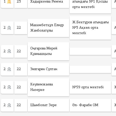
1
23
Хадыркеева Римма
атындағы №1 Қосшы
орта мектебі
Ж.Бектұров атындағы
Махамбетқұл Елнұр
2
22
№3 Ақкөл орта
Жанболатұлы
мектебі
Оңғарова Мерей
2
22
Қуанышқызы
2
22
Зилгарин Сұлтан
Кеулимжаева
2
22
№59 орта мектебі
Назерке
2
22
Шынболат Зере
Әл- Фараби ОМ