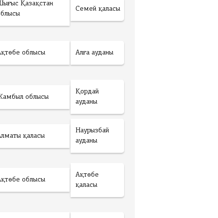
Шығыс Қазақстан
Семей қаласы
облысы
Ақтөбе облысы
Алға ауданы
Қордай
Жамбыл облысы
ауданы
Наурызбай
Алматы қаласы
ауданы
Ақтөбе
Ақтөбе облысы
қаласы