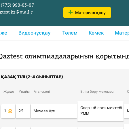
 (775)
998-83-87
Материал қосу
ztest.kz@mail.r
еже
Видеонұсқау
Төлем
Көмек
Мате
Qaztest олимпиадаларының қорытын
ҚАЗАҚ ТІЛІ (2-4 СЫНЫПТАР)
Жүлде
Ұпайы
Аты-жөні
Білім беру мекемесі
Опорный орта мектебі
1
25
Мечеев Али
КММ