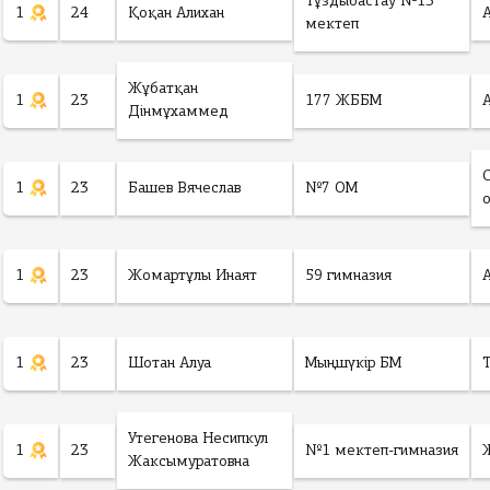
Тұздыбастау №13
1
24
Қоқан Алихан
мектеп
Жұбатқан
1
23
177 ЖББМ
Дінмұхаммед
1
23
Башев Вячеслав
№7 ОМ
1
23
Жомартұлы Инаят
59 гимназия
1
23
Шотан Алуа
Мыңшүкір БМ
Утегенова Несипкул
1
23
№1 мектеп-гимназия
Жаксымуратовна