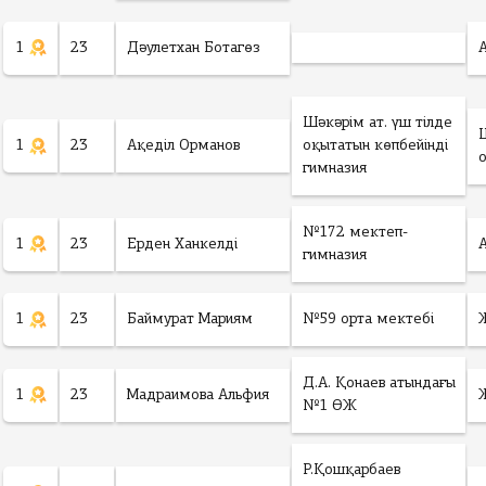
1
23
Дәулетхан Ботагөз
Шәкәрім ат. үш тілде
1
23
Ақеділ Орманов
оқытатын көпбейінді
гимназия
№172 мектеп-
1
23
Ерден Ханкелді
гимназия
1
23
Баймурат Мариям
№59 орта мектебі
Д.А. Қонаев атындағы
1
23
Мадраимова Альфия
№1 ӨЖ
Р.Қошқарбаев