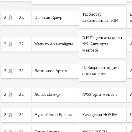
Тасбастау
2
22
Қалиқан Ернұр
азкомплектті НОМ
В.И.Пацаев атындағы
2
22
Мадияр Амантайұлы
№2 Алға орта
мектебі
П. Вихрев атындағы
2
21
Бортников Артем
орта мектеп
2
21
Аблай Дамир
№53 орта мектеп
2
21
Нұрлыбеков Ерасыл
Қазақстан НОББМ