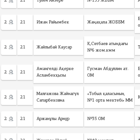
2
21
Тулен Айзере
№155 ЖББМ
2
21
Ижан Райымбек
Жаңақала ЖОББМ
Қ.Сәтбаев атындағы
2
21
Жайлыбай Каусар
№6 жом.кмм
Амангелді Ақерке
Гусман Абдуллин ат.
2
21
Асланбекқызы
ОМ
Малғажова Жайнагүл
«Тобыл қаласының
2
21
Сапарбековна
№1 орта мектебі» ММ
2
21
Аржанұлы Арнұр
№35 ОМ