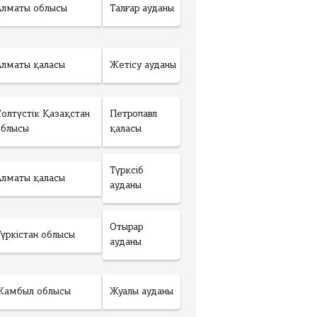
Алматы облысы
Талғар ауданы
Алматы қаласы
Жетісу ауданы
Солтүстік Қазақстан
Петропавл
облысы
қаласы
Түрксіб
Алматы қаласы
ауданы
Отырар
Түркістан облысы
ауданы
Жамбыл облысы
Жуалы ауданы