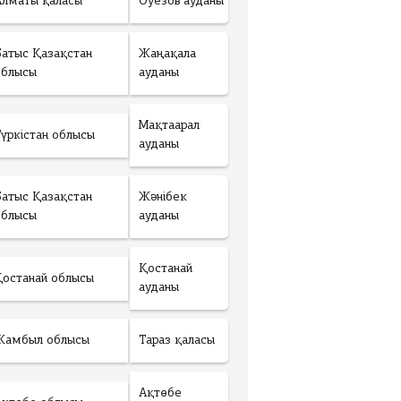
Алматы қаласы
Әуезов ауданы
Батыс Қазақстан
Жаңақала
облысы
ауданы
Мақтаарал
Түркістан облысы
ауданы
Батыс Қазақстан
Жәнібек
облысы
ауданы
Қостанай
Қостанай облысы
ауданы
Жамбыл облысы
Тараз қаласы
Ақтөбе