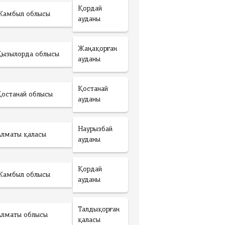
Қордай
Жамбыл облысы
ауданы
Жаңақорған
Қызылорда облысы
ауданы
Қостанай
Қостанай облысы
ауданы
Наурызбай
Алматы қаласы
ауданы
Қордай
Жамбыл облысы
ауданы
Талдықорған
Алматы облысы
қаласы