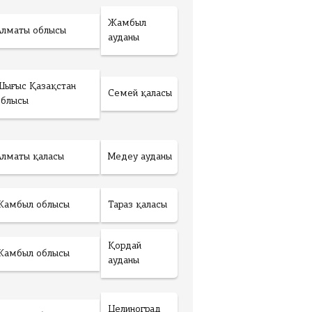
Жамбыл
Алматы облысы
ауданы
Шығыс Қазақстан
Семей қаласы
облысы
Алматы қаласы
Медеу ауданы
Жамбыл облысы
Тараз қаласы
Қордай
Жамбыл облысы
ауданы
Целиноград