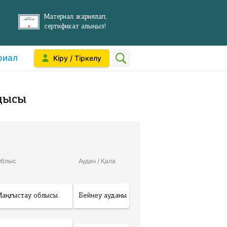
Материал жариялап,
сертификат алыңыз!
риал
Кіру / Тіркелу
дысы
Облыс
Аудан / Қала
Маңғыстау облысы
Бейнеу ауданы