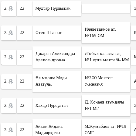
2
22
Мухтар Нурлыжан
Илялетдинов ат.
2
22
Отеп Шынгыс
№169 ОМ
Джаран Александра
«Тобыл қаласының
2
22
Александровна
№1 орта мектебі» ММ
Әлімқожа Мәди
№200 Мектеп-
2
22
Азатұлы
гимназия
Д. Қонаев атындағы
2
22
Хахар Нурсултан
№1 МГ
Айкен Айдана
М.Жұмабаев ат. №19
2
22
Мадиярқызы
ОМГ