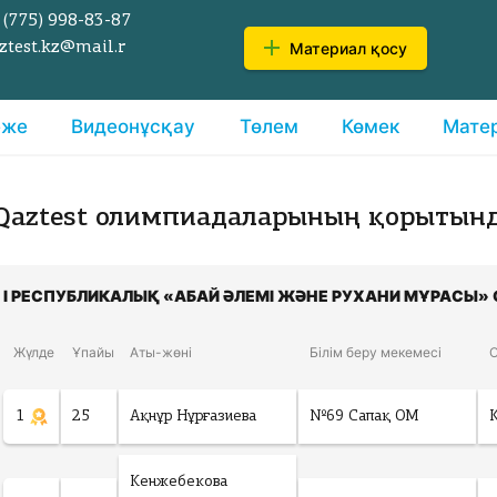
 (775)
998-83-87
Материал қосу
ztest.kz@mail.r
еже
Видеонұсқау
Төлем
Көмек
Мате
Qaztest олимпиадаларының қорытын
І РЕСПУБЛИКАЛЫҚ «АБАЙ ӘЛЕМІ ЖӘНЕ РУХАНИ МҰРАСЫ»
Жүлде
Ұпайы
Аты-жөні
Білім беру мекемесі
1
25
Ақнұр Нұрғазиева
№69 Сапақ ОМ
Кенжебекова