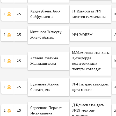
Куздеубаева Алия
Н. Ильясов ат.№9
1
25
Сайфуллаевна
мектеп-гимназиясы
Мәтенова Жансұлу
1
25
№4 ЖОББМ
Жиенбайқызы
М.Мәметова атындағы
Алтаева Фатима
Қызылорда
1
25
Жалаладиновна
педагогикалық
жоғары колледжі
Бужанова Жаннат
№4 Гагарин атындағы
1
25
Саясатқызы
орта мектеп
Д.Қонаев атындағы
Сарсенова Перизат
1
25
№19 мектеп-
Иманалиевна