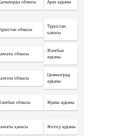
Қызылорда облысы
Арал ауданы
Түркістан
Түркістан облысы
қаласы
Жамбыл
Алматы облысы
ауданы
Целиноград
Ақмола облысы
ауданы
Жамбыл облысы
Жуалы ауданы
Алматы қаласы
Жетісу ауданы