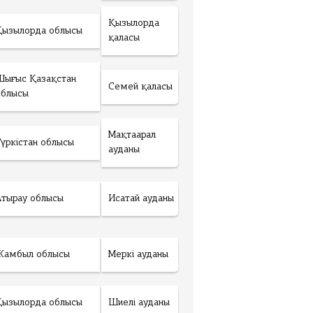
Қызылорда
Қызылорда облысы
қаласы
Шығыс Қазақстан
Семей қаласы
облысы
Мақтаарал
Түркістан облысы
ауданы
Атырау облысы
Исатай ауданы
Жамбыл облысы
Меркі ауданы
Қызылорда облысы
Шиелі ауданы