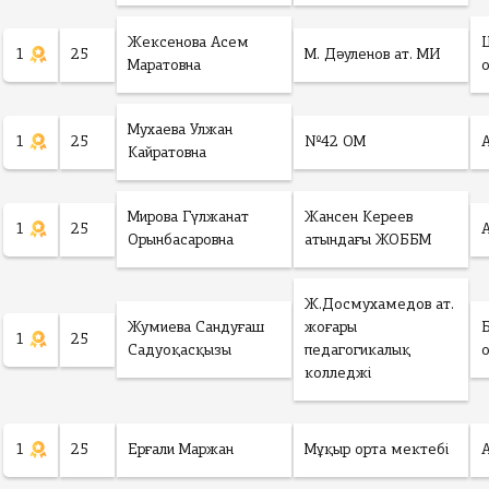
Жексенова Асем
1
25
М. Дәуленов ат. МИ
Маратовна
Мухаева Улжан
1
25
№42 ОМ
Кайратовна
Мирова Гүлжанат
Жансен Кереев
1
25
Орынбасаровна
атындағы ЖОББМ
Ж.Досмухамедов ат.
Жумиева Сандуғаш
жоғары
1
25
Садуоқасқызы
педагогикалық
колледжі
1
25
Ерғали Маржан
Мұқыр орта мектебі