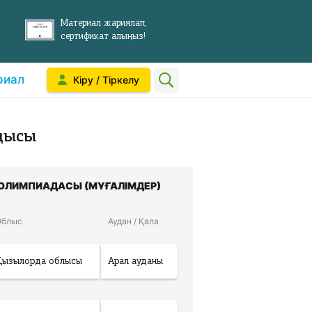
Материал жариялап,
сертификат алыңыз!
риал
Кіру / Тіркелу
дысы
 ОЛИМПИАДАСЫ (МҰҒАЛІМДЕР)
Облыс
Аудан / Қала
Қызылорда облысы
Арал ауданы