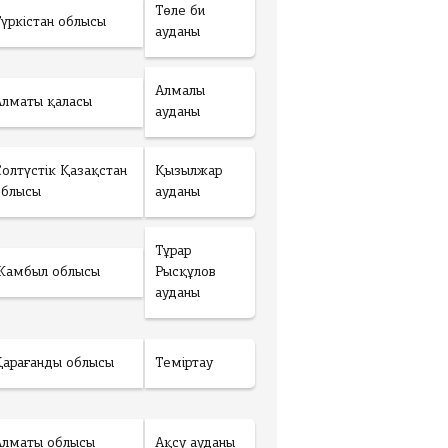
Төле би
Түркістан облысы
ауданы
Алмалы
Алматы қаласы
ауданы
Солтүстік Қазақстан
Қызылжар
облысы
ауданы
Тұрар
Жамбыл облысы
Рысқұлов
ауданы
Қарағанды облысы
Теміртау
Алматы облысы
Ақсу ауданы