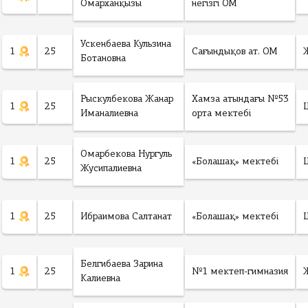
Омарханқызы
негізгі ОМ
Ускенбаева Кульзина
1
25
Сағындықов ат. ОМ
Ботановна
Рыскулбекова Жанар
Хамза атындағы №53
1
25
Иманалиевна
орта мектебі
Омарбекова Нургуль
1
25
«Болашақ» мектебі
Жусипалиевна
1
25
Ибраимова Салтанат
«Болашақ» мектебі
Белгибаева Зарина
1
25
№1 мектеп-гимназия
Калиевна