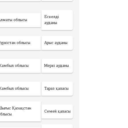
Ескелді
Алматы облысы
ауданы
Түркістан облысы
Арыс ауданы
Жамбыл облысы
Меркі ауданы
Жамбыл облысы
Тараз қаласы
Шығыс Қазақстан
Семей қаласы
облысы