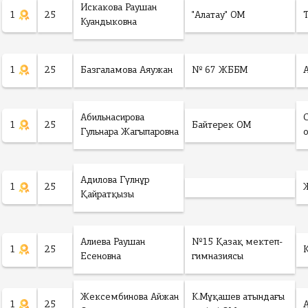
Искакова Раушан
1
25
"Алатау" ОМ
Куандыковна
1
25
Базгаламова Аяужан
№ 67 ЖББМ
Абильнасирова
1
25
Байтерек ОМ
Гульнара Жагыпаровна
Адилова Гүлнұр
1
25
Қайратқызы
Алиева Раушан
№15 Қазақ мектеп-
1
25
Есеновна
гимназиясы
Жексембинова Айжан
К.Мұқашев атындағы
1
25