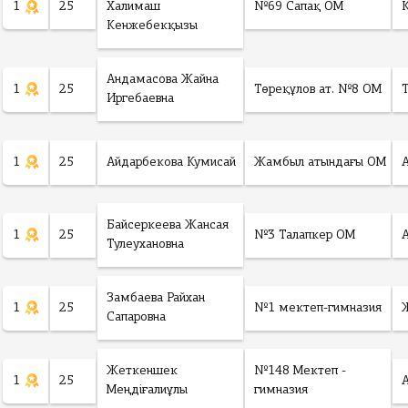
1
25
Халимаш
№69 Сапақ ОМ
Кенжебекқызы
Андамасова Жайна
1
25
Төреқұлов ат. №8 ОМ
Иргебаевна
1
25
Айдарбекова Кумисай
Жамбыл атындағы ОМ
Байсеркеева Жансая
1
25
№3 Талапкер ОМ
Тулеухановна
Замбаева Райхан
1
25
№1 мектеп-гимназия
Сапаровна
Жеткеншек
№148 Мектеп -
1
25
Меңдіғалиұлы
гимназия