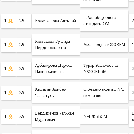
гимназия
Н.Алдабергенова
1
25
Болатханова Алтынай
атындағы ОМ
Раззакова Гулзира
1
25
Амангелді ат.ЖОББМ
Пердехожаевна
Аубакирова Дариха
Тұрар Рысқұлов ат.
1
25
Наметхазиевна
№20 ЖББМ
Қысатай Алибек
Ә.Бөкейханов ат. №1
1
25
Талғатұлы
гимназия
Бердикенов Уалихан
1
25
№4 ЖББОМ
Муратович