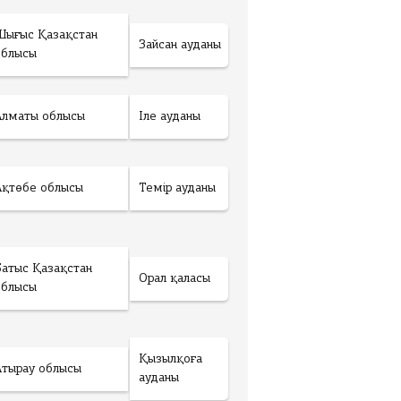
Шығыс Қазақстан
Зайсан ауданы
облысы
Алматы облысы
Іле ауданы
Ақтөбе облысы
Темір ауданы
Батыс Қазақстан
Орал қаласы
облысы
Қызылқоға
Атырау облысы
ауданы