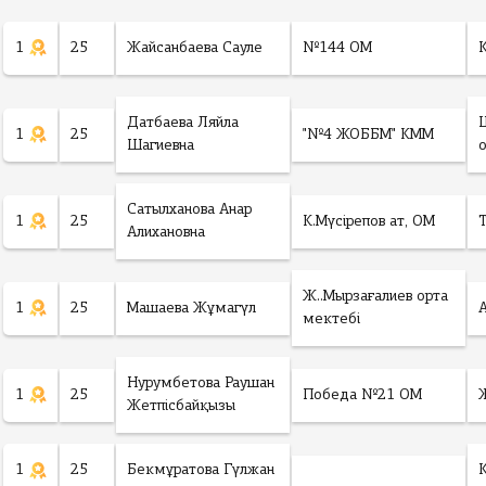
1
25
Жайсанбаева Сауле
№144 ОМ
Датбаева Ляйла
1
25
"№4 ЖОББМ" КММ
Шагиевна
Сатылханова Анар
1
25
К.Мүсірепов ат, ОМ
Алихановна
Ж..Мырзағалиев орта
1
25
Машаева Жұмагүл
мектебі
Нурумбетова Раушан
1
25
Победа №21 ОМ
Жетпісбайқызы
1
25
Бекмұратова Гүлжан