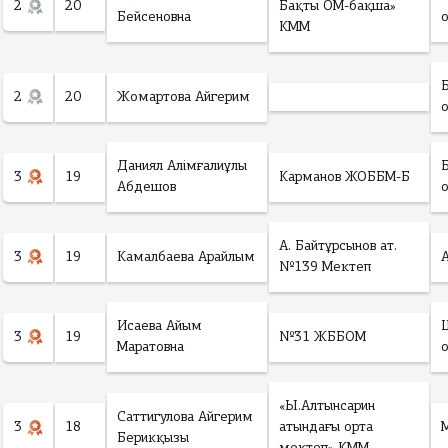
2
20
Бақты ОМ-бақша»
Бейсеновна
КММ
2
20
Жомартова Айгерим
Даниял Алімғалиұлы
3
19
Карманов ЖОББМ-Б
Абдешов
А. Байтұрсынов ат.
3
19
Камалбаева Арайлым
№139 Мектеп
Исаева Айым
3
19
№31 ЖББОМ
Маратовна
«Ы.Алтынсарин
Саттигулова Айгерим
3
18
атындағы орта
Берикқызы