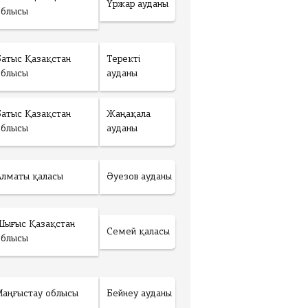
Үржар ауданы
облысы
Батыс Қазақстан
Теректі
облысы
ауданы
Батыс Қазақстан
Жаңақала
облысы
ауданы
Алматы қаласы
Әуезов ауданы
Шығыс Қазақстан
Семей қаласы
облысы
Маңғыстау облысы
Бейнеу ауданы