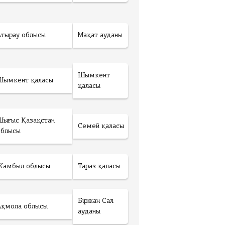
Атырау облысы
Мақат ауданы
Шымкент
Шымкент қаласы
қаласы
Шығыс Қазақстан
Семей қаласы
облысы
Жамбыл облысы
Тараз қаласы
Біржан Сал
Ақмола облысы
ауданы