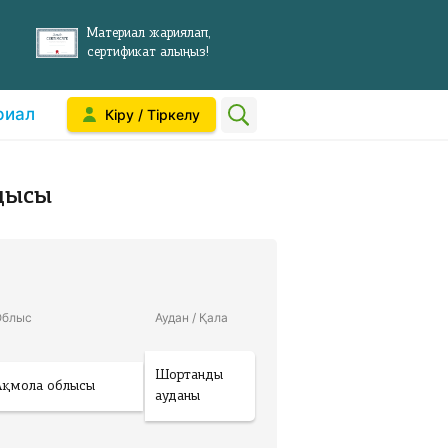
Материал жариялап,
сертификат алыңыз!
риал
Кіру / Тіркелу
дысы
Облыс
Аудан / Қала
Шортанды
Ақмола облысы
ауданы