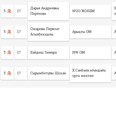
Дарья Андреевна
3
17
№20 ЖОББМ
Портнова
Омарова Перизат
3
17
Арықты ОМ
Асылбекқызы
3
17
Байдеш Замира
№8 ОМ
Х.Санбаев атындағы
3
17
Сырымбетулы Шокан
орта мектеп