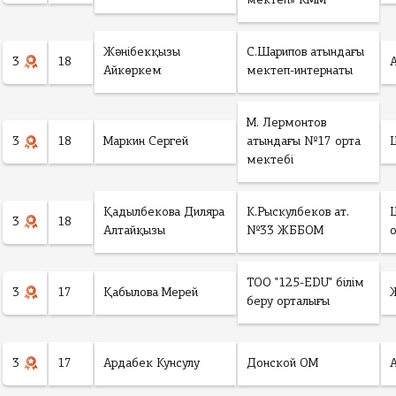
мектеп» КММ
Жәнібекқызы
С.Шарипов атындағы
3
18
Айкөркем
мектеп-интернаты
М. Лермонтов
3
18
Маркин Сергей
атындағы №17 орта
мектебі
Қадылбекова Диляра
К.Рыскулбеков ат.
3
18
Алтайқызы
№33 ЖББОМ
ТОО "125-EDU" білім
3
17
Қабылова Мерей
беру орталығы
3
17
Ардабек Кунсулу
Донской ОМ