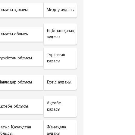
Алматы қаласы
Медеу ауданы
Еңбекшіқазақ
Алматы облысы
ауданы
Түркістан
Түркістан облысы
қаласы
Павлодар облысы
Ертіс ауданы
Ақтөбе
Ақтөбе облысы
қаласы
Батыс Қазақстан
Жаңақала
облысы
ауданы