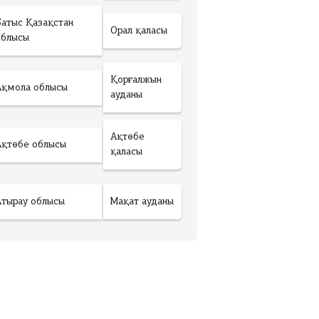
Батыс Қазақстан
Орал қаласы
облысы
Қорғалжын
Ақмола облысы
ауданы
Ақтөбе
Ақтөбе облысы
қаласы
Атырау облысы
Мақат ауданы