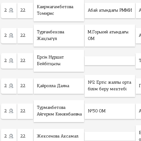
Каирмағамбетова
2
22
Абай атындағы РММИ
Томирис
Турғанбекова
М.Горький атындағы
2
22
Жақсыгүл
ОМ
Ерсін Нұршат
2
22
Бейбітқызы
№2 Ертіс жалпы орта
2
22
Қайролла Даяна
білім беру мектебі
Турманбетова
2
22
№30 ОМ
Айгерим Кинжибаевна
2
22
Жексенова Аксамал