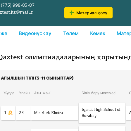
 (775)
998-83-87
Материал қосу
ztest.kz@mail.r
еже
Видеонұсқау
Төлем
Көмек
Мате
Qaztest олимпиадаларының қорытын
АҒЫЛШЫН ТІЛІ (5-11 СЫНЫПТАР)
Жүлде
Ұпайы
Аты-жөні
Білім беру мекемесі
Iqanat High School of
1
25
Meiirbek Elmira
Burabay