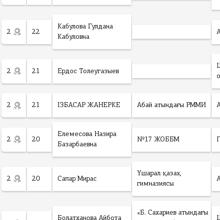
Кабулова Гулдана
2
22
Кабуловна
2
21
Ердос Толеугазыев
2
21
ІЗБАСАР ЖАНЕРКЕ
Абай атындағы РММИ
Елемесова Назира
2
20
№17 ЖОББМ
Базарбаевна
Үшарал қазақ
2
20
Сапар Мирас
гимназиясы
«Б. Сахариев атындағы
Болатханова Айбота