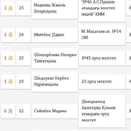
"№46 А.С.Пушкин
Мадиева Жанель
1
25
атындағы мектеп
Бекрікқызы
лицейі" КММ
М. Мақатаев ат. №14
1
24
Миятбек Дарын
ОМ
Шоңғарбаева Назерке
1
23
№43 орта мектеп
Талғатқызы
Шедеухан Кербез
1
23
25 орта мектеп
Нұржанқызы
Дінмұхамед
Ахметұлы Қонаев
2
22
Сейілбек Мадина
атындағы орта
мектеп