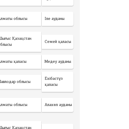
Алматы облысы
Іле ауданы
Шығыс Қазақстан
Семей қаласы
облысы
Алматы қаласы
Медеу ауданы
Екібастұз
Павлодар облысы
қаласы
Алматы облысы
Алакөл ауданы
Шығыс Қазақстан