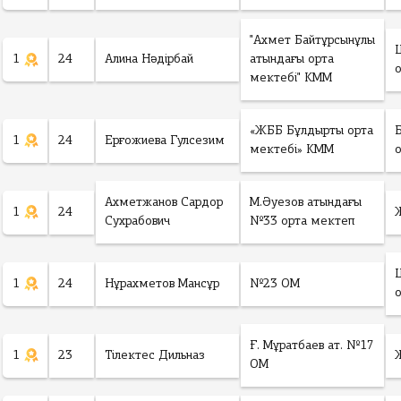
"Ахмет Байтұрсынұлы
1
24
Алина Нәдірбай
атындағы орта
мектебі" КММ
«ЖББ Бұлдырты орта
1
24
Ерғожиева Гулсезим
мектебі» КММ
Ахметжанов Сардор
М.Әуезов атындағы
1
24
Сухрабович
№33 орта мектеп
1
24
Нұрахметов Мансұр
№23 ОМ
Ғ. Мұратбаев ат. №17
1
23
Тілектес Дильназ
ОМ