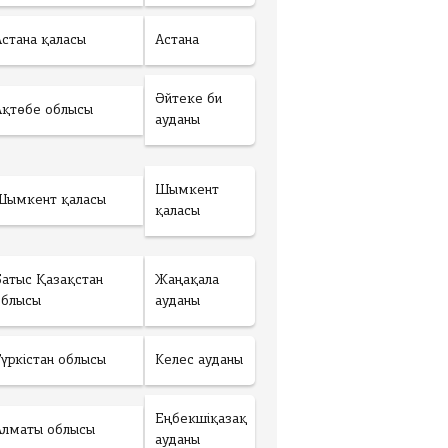
Астана қаласы
Астана
Әйтеке би
Ақтөбе облысы
ауданы
Шымкент
Шымкент қаласы
қаласы
Батыс Қазақстан
Жаңақала
облысы
ауданы
Түркістан облысы
Келес ауданы
Еңбекшіқазақ
Алматы облысы
ауданы