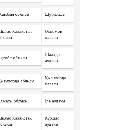
Жамбыл облысы
Шу қаласы
Шығыс Қазақстан
Өскемен
облысы
қаласы
Шалқар
Ақтөбе облысы
ауданы
Қызылорда
Қызылорда облысы
қаласы
Алматы облысы
Іле ауданы
Шығыс Қазақстан
Күршім
облысы
ауданы