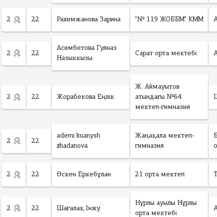
2
22
Рахимжанова Зарина
"№ 119 ЖОББМ" КММ
Асимбетова Гулназ
2
22
Сарат орта мектебі
Назыккызы
Ж. Аймауытов
2
22
Жорабекова Еңлік
атындағы №64
мектеп-гимназия
ademi kuanysh
Жаңақала мектеп-
2
22
zhadanova
гимназия
2
22
Өскен Еркебұлан
21 орта мектеп
Нұрлы ауылы Нұрлы
2
22
Шағалақ Інжу
орта мектебі