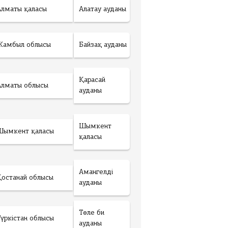
Алматы қаласы
Алатау ауданы
Жамбыл облысы
Байзақ ауданы
Қарасай
Алматы облысы
ауданы
Шымкент
Шымкент қаласы
қаласы
Амангелді
Қостанай облысы
ауданы
Төле би
Түркістан облысы
ауданы