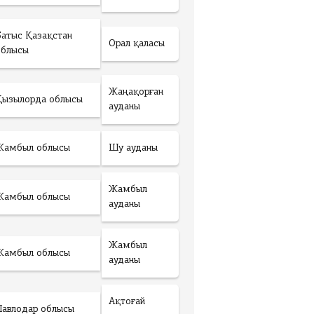
Батыс Қазақстан
Орал қаласы
облысы
Жаңақорған
Қызылорда облысы
ауданы
Жамбыл облысы
Шу ауданы
Жамбыл
Жамбыл облысы
ауданы
Жамбыл
Жамбыл облысы
ауданы
Ақтоғай
Павлодар облысы