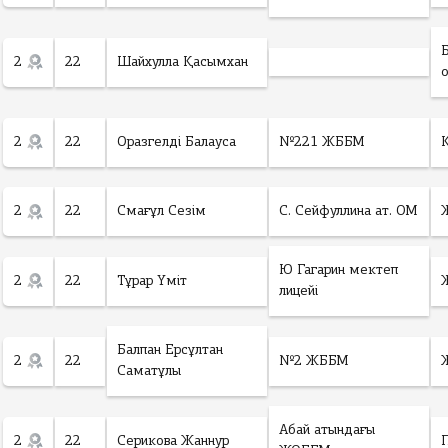
2
22
Шайхулла Қасымхан
2
22
Оразгелді Балауса
№221 ЖББМ
2
22
Смағұл Сезім
С. Сейфуллина ат. ОМ
Ю Гагарин мектеп
2
22
Тұрар Үміт
лицейі
Балпан Ерсұлтан
2
22
№2 ЖББМ
Саматұлы
Абай атындағы
2
22
Серикова Жаннур