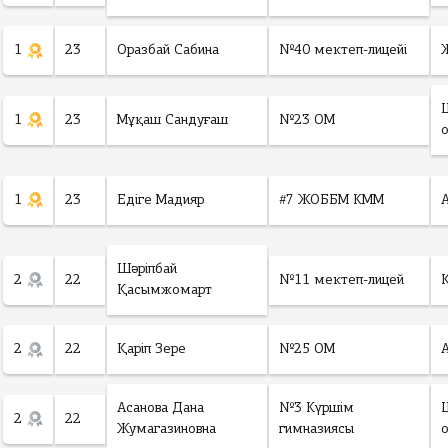
1
23
Оразбай Сабина
№40 мектеп-лицейі
1
23
Мұқаш Сандуғаш
№23 ОМ
1
23
Едіге Мадияр
#7 ЖОББМ КММ
Шәріпбай
2
22
№11 мектеп-лицей
Қасымжомарт
2
22
Қаріп Зере
№25 ОМ
Асанова Дана
№3 Күршім
2
22
Жумагазиновна
гимназиясы