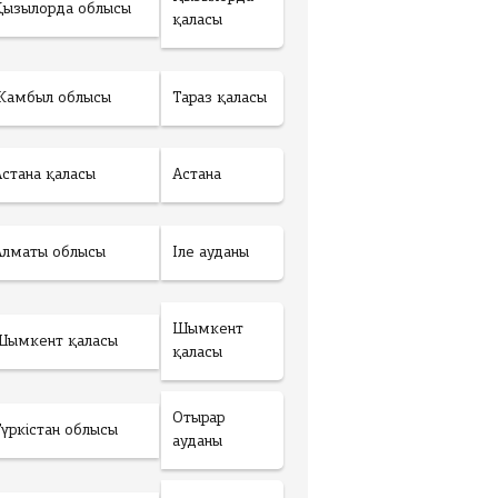
Қызылорда облысы
қаласы
Жамбыл облысы
Тараз қаласы
Астана қаласы
Астана
Алматы облысы
Іле ауданы
Шымкент
Шымкент қаласы
қаласы
Отырар
Түркістан облысы
ауданы