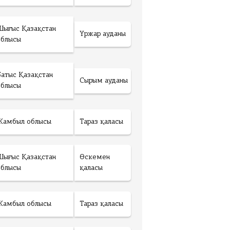
Шығыс Қазақстан
Үржар ауданы
облысы
Батыс Қазақстан
Сырым ауданы
облысы
Жамбыл облысы
Тараз қаласы
Шығыс Қазақстан
Өскемен
облысы
қаласы
Жамбыл облысы
Тараз қаласы