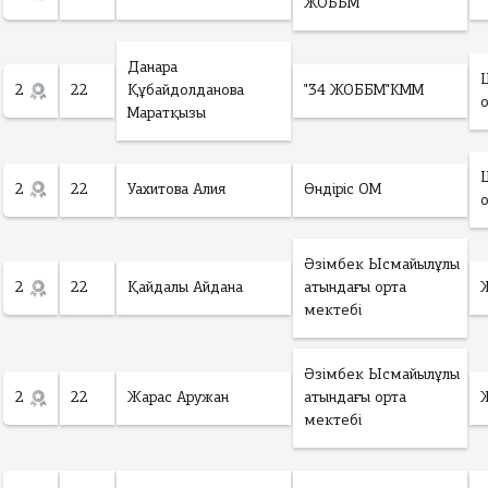
ЖОББМ
Данара
2
22
Құбайдолданова
"34 ЖОББМ"КММ
Маратқызы
2
22
Уахитова Алия
Өндіріс ОМ
Әзімбек Ысмайылұлы
2
22
Қайдалы Айдана
атындағы орта
мектебі
Әзімбек Ысмайылұлы
2
22
Жарас Аружан
атындағы орта
мектебі