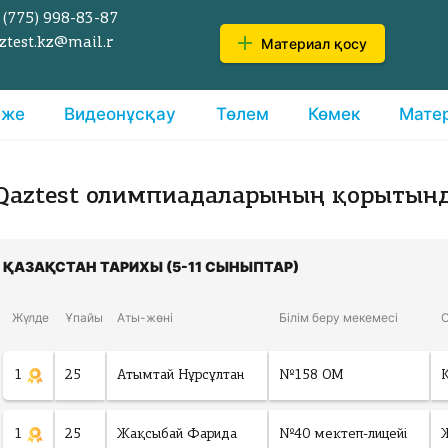
 (775)
998-83-87
Материал қосу
ztest.kz@mail.r
еже
Видеонұсқау
Төлем
Көмек
Мате
Qaztest олимпиадаларының қорытын
ҚАЗАҚСТАН ТАРИХЫ (5-11 СЫНЫПТАР)
Жүлде
Ұпайы
Аты-жөні
Білім беру мекемесі
1
25
Атымтай Нұрсұлтан
№158 ОМ
1
25
Жақсыбай Фарида
№40 мектеп-лицейі