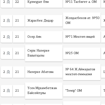
2
22
Құлмұрат Әли
№11 Тасбөгет а. ОМ
Жолдасбеков ат. №50
2
21
Жарасбек Дидар
ОМ
2
21
Осер Аян
№71 Мектеп-лицей
Серік Назерке
2
21
№25 ОМ
Бахытқызы
№ 64 Ж.Аймауытов
2
21
Назерке Абатова
мектеп-гимназия
Үсен Мұхамбетжан
2
21
"Темір" ОМ
Байсейітұлы