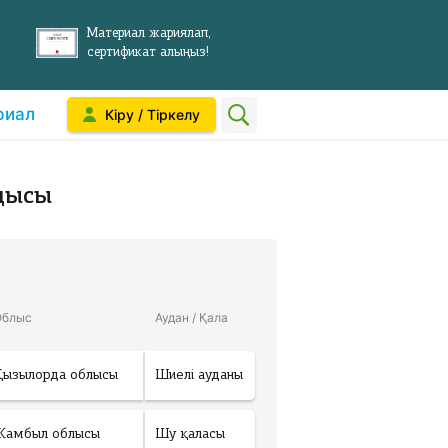
Материал жариялап,
сертификат алыңыз!
риал
Кіру / Тіркелу
дысы
Облыс
Аудан / Қала
Қызылорда облысы
Шиелі ауданы
Жамбыл облысы
Шу қаласы