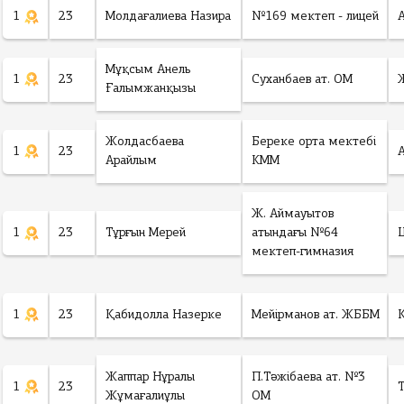
1
23
Молдағалиева Назира
№169 мектеп - лицей
Мұқсым Анель
1
23
Суханбаев ат. ОМ
Ғалымжанқызы
Жолдасбаева
Береке орта мектебі
1
23
Арайлым
КММ
Ж. Аймауытов
1
23
Тұрғын Мерей
атындағы №64
мектеп-гимназия
1
23
Қабидолла Назерке
Мейірманов ат. ЖББМ
Жаппар Нұралы
П.Тәжібаева ат. №3
1
23
Жұмағалиұлы
ОМ