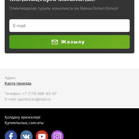
Олимпиадалар туралы жаңалықты ең бірінші болып біліңіз!
Жазылу
Адрес
Карта проезда
Телефон:
+7 (775)
998-83-87
Е-mail: qaztest.kz@mail.ru
Қолдану ережелері
Құпиялылық саясаты