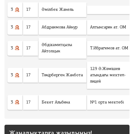
3
17
Әмілбек Жанель
3
17
Абдраимова Айнур
Алтынсарин ат. ОМ
Әбдіхамитқызы
3
17
Т.Ибрагимов ат. ОМ
Айтолқын
129 Ә.Жәмішев
3
17
Тәңірберген Жанбота
атындағы мектеп-
лицей
3
17
Бекет Альбина
№1 орта мектебі
Жаңалықтарға жазылыңыз!