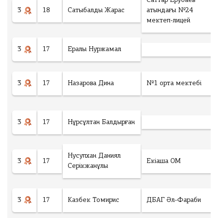
Саттар Ерубаев
ng
3
18
Сатыбалды Жарас
атындағы №24
мектеп-лицей
рать файл
3
17
Ералы Нуржамал
Ф
а
й
л
3
17
Назарова Дина
№1 орта мектебі
н
е
в
ы
3
17
Нұрсұлтан Балдырған
б
р
а
н
Нусупхан Даниял
3
17
Екіаша ОМ
Серікжанұлы
Төлеу
3
17
Казбек Томирис
ДБАГ Әл-Фараби