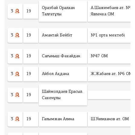
гі
ы
у
н
Оразбай Оралхан
А.Шажимбаев ат. №3
ғ
к
3
19
ш
Талғатұлы
Явленка ОМ
а
е
ы
р
р
ғ
ы
е
а
п
к
3
19
Амантай Бейбіт
№1 орта мектебі
р
б
с
ы
е
у
п
р
м
3
19
Сағыныш Факайдан
№47 ОМ
б
е
м
е
ді
а
р
3
3
19
Айбол Ақдана
Ж.Жабаев ат. №6 ОМ
е
6
Ұлытау облысы
ді
5
Т
Шаймолдаев Ерасыл
3
19
Оқушыларға
Г
Ауданы
Сакенұлы
ОЛТЫРУ
К
Білім ордасы
о
3
19
Галымжан Алина
Ш.Уәлиханов ат. ОМ
л
и