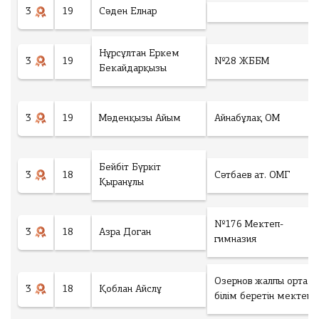
ч
3
19
Сәден Елнар
е
с
т
Нұрсұлтан Еркем
3
19
№28 ЖББМ
в
Бекайдарқызы
о
у
ч
3
19
Мәденқызы Айым
Айнабұлақ ОМ
а
с
т
Ск
Бейбіт Бүркіт
н
3
18
Сәтбаев ат. ОМГ
ач
Қыранұлы
и
ать
к
об
о
№176 Мектеп-
ра
в
3
18
Азра Доган
гимназия
зе
:
ц
зая
0
И
Озернов жалпы орта
вк
3
18
Қоблан Айслұ
т
білім беретін мектеп
и
о
т