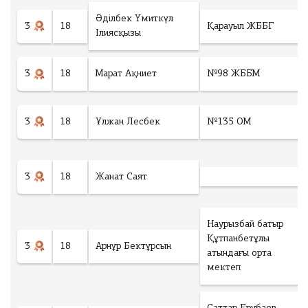
г
Ф
о
а
г
Әділбек Үмиткүл
3
18
Қарауыл ЖББГ
й
:
Ілиясқызы
л
*
М
ак
3
18
Марат Ақниет
№98 ЖББМ
Төлеу
си
м
у
м
3
3
18
Ұлжан Лесбек
№135 ОМ
фа
йл
а,
фо
р
м
3
18
Жанат Саят
ат
фа
йл
а
.d
Наурызбай батыр
oc
Құтпанбетұлы
.d
3
18
Арнұр Бектұрсын
oc
атындағы орта
x
мектеп
.p
df
.jp
eg
.p