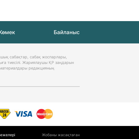
Көмек
Байланыс
шық сабақтар, сабақ жоспарлары,
ыға тиесілі. Жариялаушы ҚР заңдарын
н материалдары редакцияның
режелері
Жобаны жасақтаған