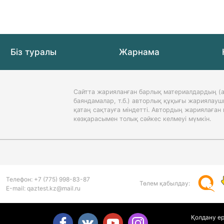
Біз туралы
Жарнама
Сайтта жарияланған барлық материалдардың (а
баяндамалар, т.б.) авторлық құқығы жариялауш
қатаң сақтауға міндетті. Автордың жариялаға
көзқарасымен толық сәйкес келмеуі мүмкін.
Телефон:
+7 (775)
998-83-87
Төлем қабылдау:
Е-mail: qaztest.kz@mail.ru
Қолдану е