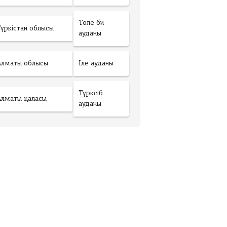
Төле би
Түркістан облысы
ауданы
Алматы облысы
Іле ауданы
Түрксіб
Алматы қаласы
ауданы