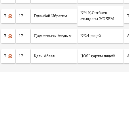
№4 Қ.Сәтбаев
3
17
Гуланбай Ибрагим
атындағы ЖОББМ
3
17
Даулетқызы Аяулым
№24 лицей
3
17
Қали Абзал
“JOS” қаржы лицейі