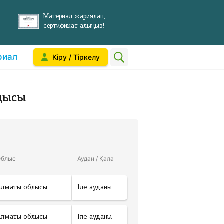
Материал жариялап,
сертификат алыңыз!
риал
Кіру / Тіркелу
дысы
Облыс
Аудан / Қала
Алматы облысы
Іле ауданы
Алматы облысы
Іле ауданы