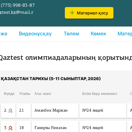
 (775)
998-83-87
Материал қосу
ztest.kz@mail.r
еже
Видеонұсқау
Төлем
Көмек
Мате
Qaztest олимпиадаларының қорытын
ҚАЗАҚСТАН ТАРИХЫ (5-11 СЫНЫПТАР, 2026)
Жүлде
Ұпайы
Аты-жөні
Білім беру мекемесі
2
21
Аманбек Маржан
№24 лицей
3
18
Ғаниұлы Рамазан
№24 лицей