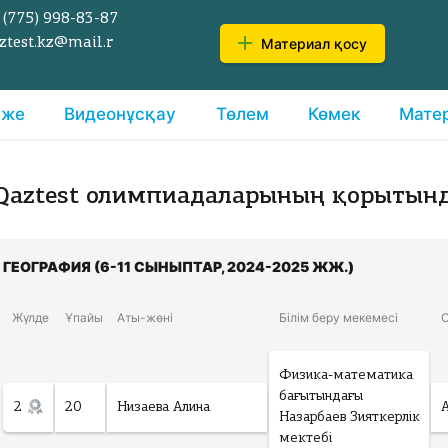
 (775)
998-83-87
Материал қосу
ztest.kz@mail.r
еже
Видеонұсқау
Төлем
Көмек
Мате
Qaztest олимпиадаларының қорытын
ГЕОГРАФИЯ (6-11 СЫНЫПТАР, 2024-2025 ЖЖ.)
Жүлде
Ұпайы
Аты-жөні
Білім беру мекемесі
Физика-математика
бағытындағы
2
20
Низаева Алина
Назарбаев Зияткерлік
мектебі