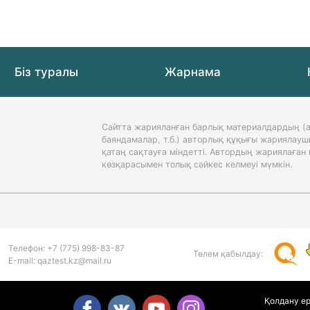
Біз туралы
Жарнама
Сайтта жарияланған барлық материалдардың (а
баяндамалар, т.б.) авторлық құқығы жариялауш
қатаң сақтауға міндетті. Автордың жариялаға
көзқарасымен толық сәйкес келмеуі мүмкін.
Телефон:
+7 (775)
998-83-87
Төлем қабылдау:
Е-mail: qaztest.kz@mail.ru
Қолдану е