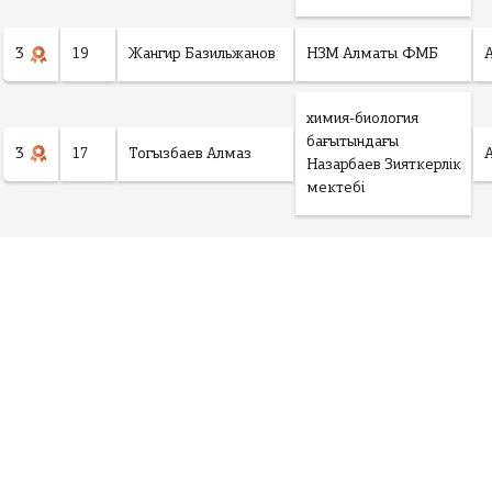
3
19
Жангир Базильжанов
НЗМ Алматы ФМБ
химия-биология
бағытындағы
3
17
Тогызбаев Алмаз
Назарбаев Зияткерлік
мектебі