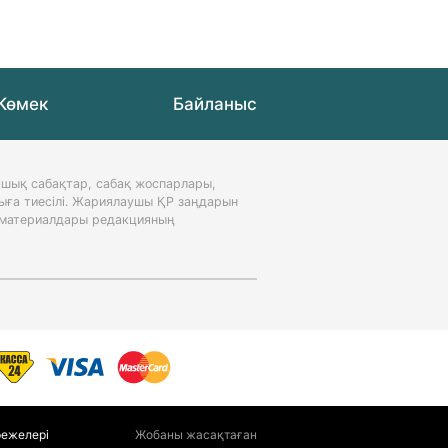
Көмек
Байланыс
шық сабақтар, сабақ жоспарлары,
ыға тиесілі. Жариялаушы ҚР заңдарын
н материалдары редакцияның
режелері
Жобаны жасақтаған