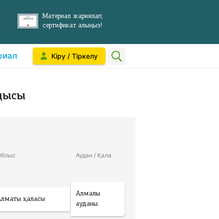
Материал жариялап,
сертификат алыңыз!
риал
Кіру / Тіркелу
дысы
Облыс
Аудан / Қала
Алмалы
Алматы қаласы
ауданы