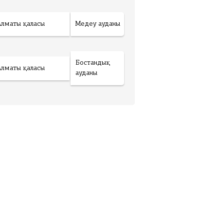
Алматы қаласы
Медеу ауданы
Бостандық
Алматы қаласы
ауданы