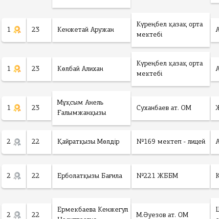
Күреңбел қазақ орта
1
23
Кенжетай Аружан
мектебі
Күреңбел қазақ орта
1
23
Көлбай Алихан
мектебі
Мұқсым Анель
1
23
Суханбаев ат. ОМ
Ғалымжанқызы
2
22
Қайратқызы Мөлдір
№169 мектеп - лицей
2
22
Ерболатқызы Бағила
№221 ЖББМ
Ермекбаева Кенжегул
2
22
М.Әуезов ат. ОМ