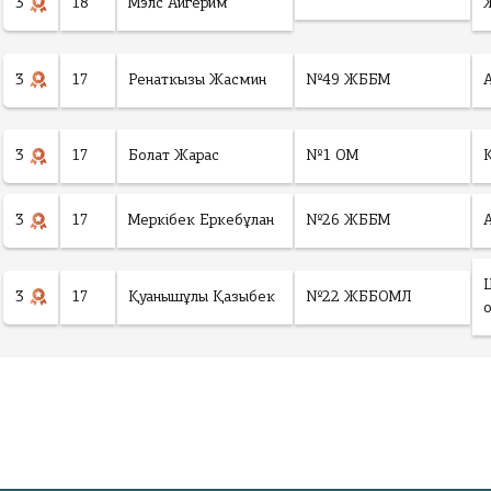
3
18
Мэлс Айгерим
3
17
Ренаткызы Жасмин
№49 ЖББМ
3
17
Болат Жарас
№1 ОМ
3
17
Меркібек Еркебұлан
№26 ЖББМ
3
17
Қуанышұлы Қазыбек
№22 ЖББОМЛ