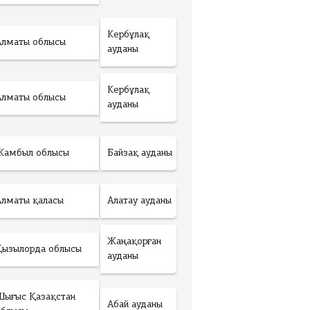
Кербұлақ
Алматы облысы
ауданы
Кербұлақ
Алматы облысы
ауданы
Жамбыл облысы
Байзақ ауданы
Алматы қаласы
Алатау ауданы
Жаңақорған
Қызылорда облысы
ауданы
Шығыс Қазақстан
Абай ауданы