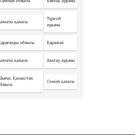
Жамбыл облысы
Байзақ ауданы
Түрксіб
Алматы қаласы
ауданы
Қарағанды облысы
Қаражал
Алматы қаласы
Алатау ауданы
Шығыс Қазақстан
Семей қаласы
облысы