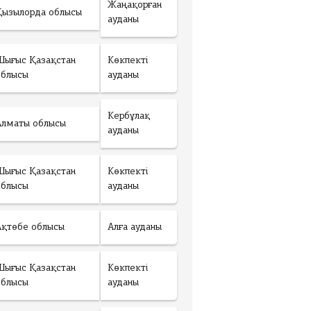
Жаңақорған
Қызылорда облысы
ауданы
Шығыс Қазақстан
Көкпекті
облысы
ауданы
Кербұлақ
Алматы облысы
ауданы
Шығыс Қазақстан
Көкпекті
облысы
ауданы
Ақтөбе облысы
Алға ауданы
Шығыс Қазақстан
Көкпекті
облысы
ауданы