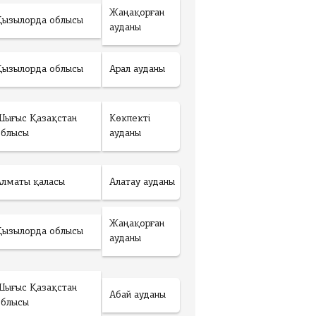
Жаңақорған
Қызылорда облысы
ауданы
Қызылорда облысы
Арал ауданы
Шығыс Қазақстан
Көкпекті
облысы
ауданы
Алматы қаласы
Алатау ауданы
Жаңақорған
Қызылорда облысы
ауданы
Шығыс Қазақстан
Абай ауданы
облысы