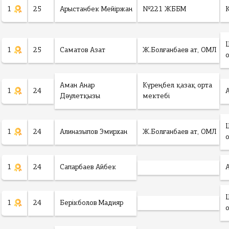
1
25
Арыстанбек Мейіржан
№221 ЖББМ
1
25
Саматов Азат
Ж.Болғанбаев ат, ОМЛ
Аман Анар
Күреңбел қазақ орта
1
24
Дәулетқызы
мектебі
1
24
Алиназыпов Эмирхан
Ж.Болғанбаев ат, ОМЛ
1
24
Сапарбаев Айбек
1
24
Берікболов Мадияр