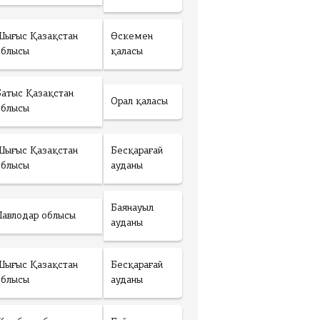
Шығыс Қазақстан
Өскемен
облысы
қаласы
Батыс Қазақстан
Орал қаласы
облысы
Шығыс Қазақстан
Бесқарағай
облысы
ауданы
Баянауыл
Павлодар облысы
ауданы
Шығыс Қазақстан
Бесқарағай
облысы
ауданы