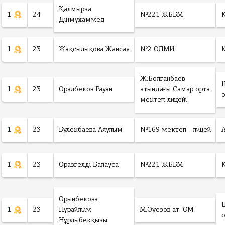
Қалмырза
1
24
№221 ЖББМ
Дінмұхаммед
1
23
Жақсылықова Жансая
№2 ОДМИ
Ж.Болғанбаев
1
23
Оралбеков Рауан
атындағы Самар орта
мектеп-лицейі
1
23
Булекбаева Аяулым
№169 мектеп - лицей
1
23
Оразгелді Балауса
№221 ЖББМ
Орынбекова
1
23
Нұрайлым
М.Әуезов ат. ОМ
Нұрлыбекқызы