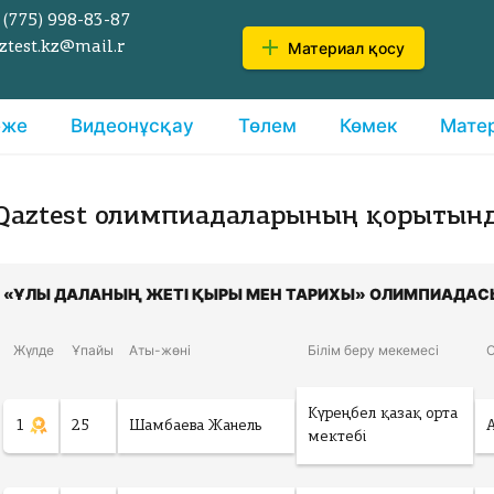
 (775)
998-83-87
Материал қосу
ztest.kz@mail.r
еже
Видеонұсқау
Төлем
Көмек
Мате
Qaztest олимпиадаларының қорытын
«ҰЛЫ ДАЛАНЫҢ ЖЕТІ ҚЫРЫ МЕН ТАРИХЫ» ОЛИМПИАДАС
Жүлде
Ұпайы
Аты-жөні
Білім беру мекемесі
Күреңбел қазақ орта
1
25
Шамбаева Жанель
мектебі