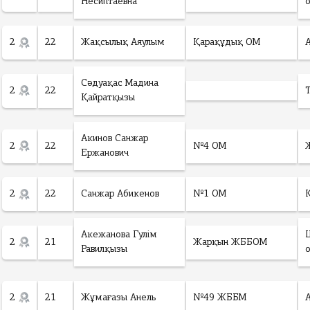
Несиптаевна
2
22
Жақсылық Аяулым
Қарақұдық ОМ
Сәдуақас Мадина
2
22
Қайратқызы
Акинов Санжар
2
22
№4 ОМ
Ержанович
2
22
Санжар Абикенов
№1 ОМ
Акежанова Гулім
2
21
Жарқын ЖББОМ
Равилқызы
2
21
Жұмағазы Анель
№49 ЖББМ