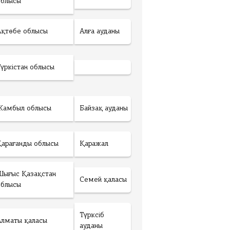
облысы
Ақтөбе облысы
Алға ауданы
Түркістан облысы
Жамбыл облысы
Байзақ ауданы
Қарағанды облысы
Қаражал
Шығыс Қазақстан
Семей қаласы
облысы
Түрксіб
Алматы қаласы
ауданы