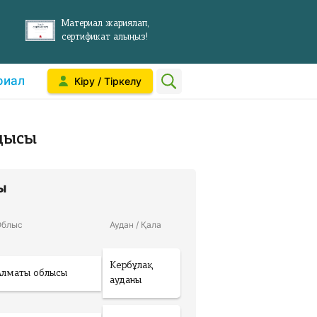
Материал жариялап,
сертификат алыңыз!
риал
Кіру / Тіркелу
дысы
Ы
Облыс
Аудан / Қала
Кербұлақ
Алматы облысы
ауданы