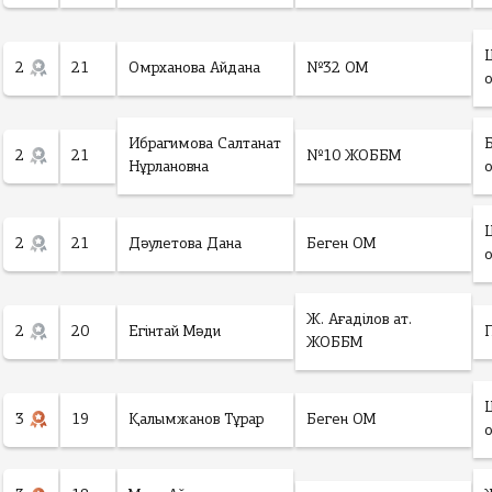
2
21
Омрханова Айдана
№32 ОМ
Ибрагимова Салтанат
2
21
№10 ЖОББМ
Нұрлановна
2
21
Дәулетова Дана
Беген ОМ
Ж. Ағаділов ат.
2
20
Егінтай Мәди
ЖОББМ
3
19
Қалымжанов Тұрар
Беген ОМ