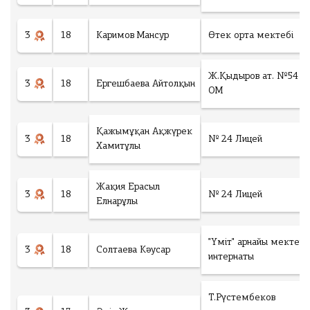
3
18
Каримов Мансур
Өтек орта мектебі
Ж.Қыдыров ат. №54
3
18
Ергешбаева Айтолқын
ОМ
Қажымұқан Ақжүрек
3
18
№ 24 Лицей
Хамитұлы
Жақия Ерасыл
3
18
№ 24 Лицей
Елнарұлы
"Үміт" арнайы мектеп
3
18
Солтаева Кәусар
интернаты
Т.Рүстембеков