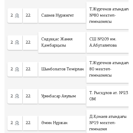
Т.Жүргенов атындағы
2
22
Сахиев Нуржигит
№80 мектеп-
гимназиясы
Сәдуақас Жания
СШ №209 им.
2
22
Қамбарқызы
А.Абуталипова
Т.Жүргенов атындағы
2
22
Шынболатов Темірлан
80 мектеп-
гимназиясы
Т. Рысқұлов ат. №23
2
22
Уринбасар Аяулым
ОМ
Д.Қонаев атындағы
2
22
Әмин Нұржан
№19 мектеп-
гимназия