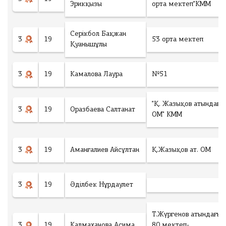
Эрикқызы
орта мектеп"КММ
Серікбол Бақжан
3
19
53 орта мектеп
Қуанышұлы
3
19
Камалова Лаура
№51
"Қ. Жазықов атындағы
3
19
Оразбаева Салтанат
ОМ" КММ
3
19
Аманғалиев Айсұлтан
Қ.Жазықов ат. ОМ
3
19
Әділбек Нұрдаулет
Т.Жүргенов атындағы
3
19
Калмаханова Асима
80 мектеп-