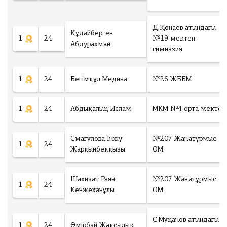
гі
ы
у
н
ғ
к
ш
а
е
Д.Қонаев атындағы
ы
Құдайберген
р
р
1
24
№19 мектеп-
ғ
Абдурахман
ы
е
гимназия
а
п
к
р
б
с
ы
е
у
1
24
Бегімқұл Медина
№26 ЖББМ
п
р
м
б
е
м
е
1
24
Абдықалық Ислам
МКМ №4 орта мектеп
ді
а
р
3
е
6
Ұлытау облысы
ді
Смағұлова Інжу
№207 Жаңатұрмыс
5
1
24
Жарқынбекқызы
ОМ
Т
Оқушыларға
Г
Ауданы
Шахизат Раян
№207 Жаңатұрмыс
1
24
ОЛТЫРУ
К
Кенжеханұлы
ОМ
Білім ордасы
о
л
и
С.Мұқанов атындағы
1
24
Өмірбай Жаксылык