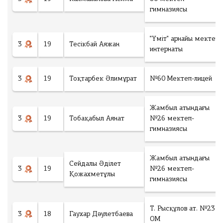
гимназиясы
"Үміт" арнайы мектеп
3
19
Тесікбай Аяжан
интернаты
3
19
Тоқтарбек Әлимұрат
№60 Мектеп-лицей
Жамбыл атындағы
3
19
Тобақабыл Аянат
№26 мектеп-
гимназиясы
Жамбыл атындағы
Сейдалы Әділет
3
19
№26 мектеп-
Қожахметұлы
гимназиясы
Т. Рысқұлов ат. №23
3
18
Гаухар Дәулетбаева
ОМ