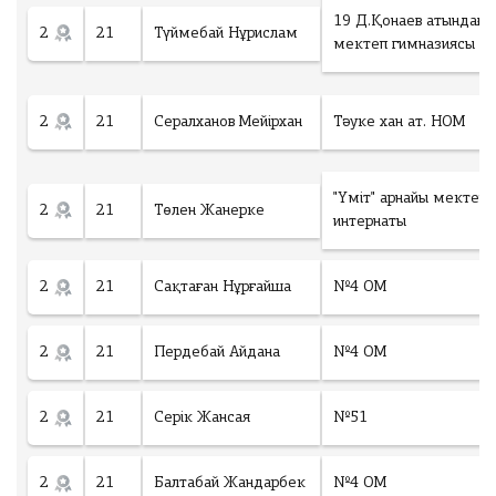
19 Д.Қонаев атындағы
2
21
Түймебай Нұрислам
мектеп гимназиясы
2
21
Сералханов Мейірхан
Тәуке хан ат. НОМ
"Үміт" арнайы мектеп
2
21
Төлен Жанерке
интернаты
2
21
Сақтаған Нұрғайша
№4 ОМ
2
21
Пердебай Айдана
№4 ОМ
2
21
Серік Жансая
№51
2
21
Балтабай Жандарбек
№4 ОМ