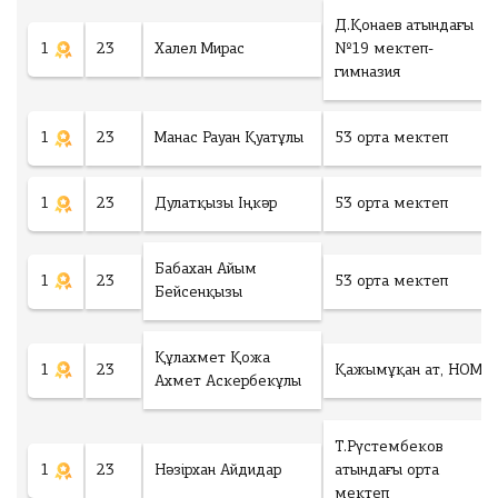
Д.Қонаев атындағы
1
23
Халел Мирас
№19 мектеп-
гимназия
1
23
Манас Рауан Қуатұлы
53 орта мектеп
1
23
Дулатқызы Іңкәр
53 орта мектеп
Бабахан Айым
1
23
53 орта мектеп
Бейсенқызы
Құлахмет Қожа
1
23
Қажымұқан ат, НОМ
Ахмет Аскербекұлы
Т.Рүстембеков
1
23
Нәзірхан Айдидар
атындағы орта
мектеп