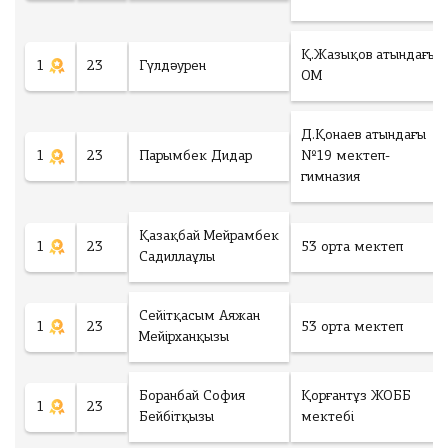
Қ.Жазықов атындағы
1
23
Гүлдәурен
ОМ
Д.Қонаев атындағы
1
23
Парымбек Дидар
№19 мектеп-
гимназия
Қазақбай Мейрамбек
1
23
53 орта мектеп
Садиллаұлы
Сейітқасым Аяжан
1
23
53 орта мектеп
Мейірханқызы
Боранбай София
Қорғантұз ЖОББ
1
23
Бейбітқызы
мектебі