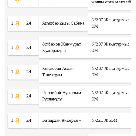
ч
жалпы орта мектебі
е
с
№207 Жаңатұрмыс
т
1
24
Ақылбекқызы Сабина
ОМ
в
о
у
Әлібеков Жанмұрат
№207 Жаңатұрмыс
ч
1
24
Қуандықұлы
ОМ
а
с
т
Кеңесбай Аслан
№207 Жаңатұрмыс
Ск
1
24
н
Талғатұлы
ОМ
ач
и
ать
к
об
о
Пернебай Нұрислам
№207 Жаңатұрмыс
ра
1
24
в
Русланұлы
ОМ
зе
:
ц
зая
0
И
1
24
Батырхан Айкөркем
№221 ЖББМ
вк
т
и
о
т