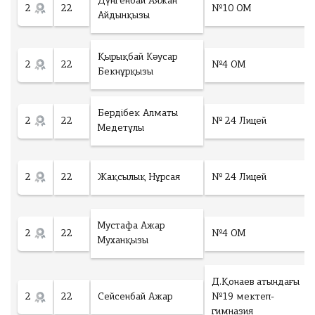
Дүнгенбай Аяжан
2
22
№10 ОМ
Айдынқызы
Қырықбай Кәусар
2
22
№4 ОМ
Бекнұрқызы
Бердібек Алматы
2
22
№ 24 Лицей
Медетұлы
2
22
Жақсылық Нұрсая
№ 24 Лицей
Мустафа Ажар
2
22
№4 ОМ
Муханқызы
Д.Қонаев атындағы
2
22
Сейсенбай Ажар
№19 мектеп-
гимназия