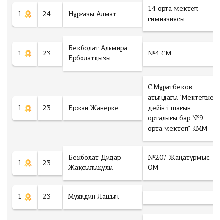
г
Ф
14 орта мектеп
о
а
г
1
24
Нұрғазы Алмат
й
гимназиясы
:
л
*
М
ак
Бекболат Альмира
Төлеу
1
23
№4 ОМ
си
Ерболатқызы
м
у
м
3
С.Мұратбеков
фа
йл
атындағы "Мектепке
а,
1
23
Ержан Жанерке
дейінгі шағын
фо
р
орталығы бар №9
м
орта мектеп" КММ
ат
фа
йл
а
.d
Бекболат Дидар
№207 Жаңатұрмыс
1
23
oc
Жақсылықұлы
ОМ
.d
oc
x
.p
1
23
Мухидин Лашын
df
.jp
eg
.p