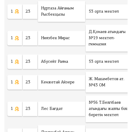
Нұртаза Айғаным
1
23
53 орта мектеп
Рысбекқызы
Д.Қонаев атындағы
1
23
Ниязбек Мирас
№19 мектеп-
гимназия
1
23
Абусейт Раяна
53 орта мектеп
Ж. Махамбетов ат.
1
23
Кенжетай Айзере
№43 ОМ
№56 Т.Белгібаев
1
23
Лес Бағдат
атындағы жалпы білім
беретін мектеп