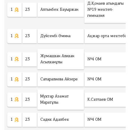
ng
Д.Қонаев атындағы
1
23
Алтынбек Бауыржан
№19 мектеп-
гимназия
рать файл
Ф
1
23
Дүйсенбі Әмина
Ақжар орта мектебі
а
й
л
н
Жумашхан Алихан
е
1
23
№4 ОМ
Асылханұлы
в
ы
б
р
1
23
Сапаралиева Айзере
№4 ОМ
а
н
Мухтар Азамат
1
23
К.Сатпаев ОМ
Маратұлы
Төлеу
1
23
Садих Адалбек
№4 ОМ