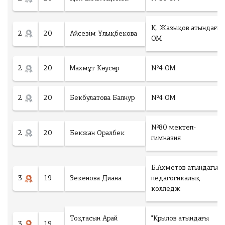
Қ. Жазықов атындағы
2
20
Айсезім Ұлықбекова
ОМ
2
20
Махмұт Кәусәр
№4 ОМ
2
20
Бекбулатова Балнур
№4 ОМ
№80 мектеп-
2
20
Бекжан Оралбек
гимназия
Б.Ахметов атындағы
3
19
Зекенова Диана
педагогикалық
колледж
Тоқтасын Арай
"Крылов атындағы
3
19