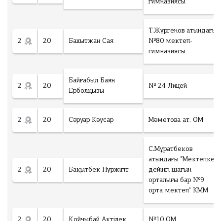
гимназиясы
Т.Жүргенов атындағы
2
20
Бахытжан Сая
№80 мектеп-
гимназиясы
Байғабыл Баян
2
20
№ 24 Лицей
Ерболқызы
2
20
Сәруар Кәусар
Мәметова ат. ОМ
С.Мұратбеков
атындағы "Мектепке
2
20
Бақытбек Нұржігіт
дейінгі шағын
орталығы бар №9
орта мектеп" КММ
2
20
Қойчыбай Ақтілек
№10 ОМ