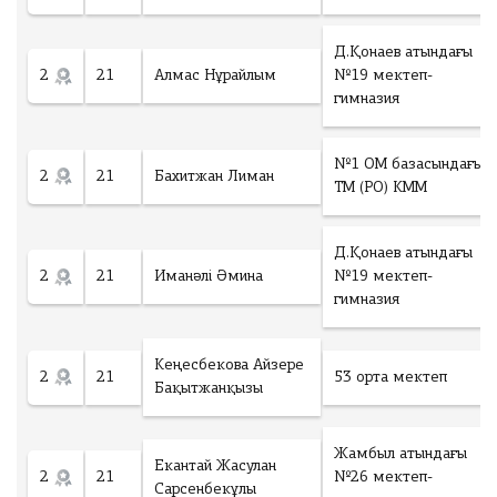
Д.Қонаев атындағы
2
21
Алмас Нұрайлым
№19 мектеп-
гимназия
№1 ОМ базасындағы
2
21
Бахитжан Лиман
ТМ (РО) КММ
Д.Қонаев атындағы
2
21
Иманәлі Әмина
№19 мектеп-
гимназия
Кеңесбекова Айзере
2
21
53 орта мектеп
Бақытжанқызы
Жамбыл атындағы
Екантай Жасулан
2
21
№26 мектеп-
Сарсенбекұлы