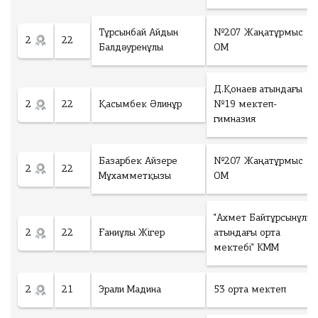
Тұрсынбай Айдын
№207 Жаңатұрмыс
2
22
Балдәуренұлы
ОМ
Д.Қонаев атындағы
2
22
Қасымбек Әлинұр
№19 мектеп-
гимназия
Базарбек Айзере
№207 Жаңатұрмыс
2
22
Мұхамметқызы
ОМ
"Ахмет Байтұрсынұлы
2
22
Ғаниұлы Жігер
атындағы орта
мектебі" КММ
2
21
Эрали Мадина
53 орта мектеп