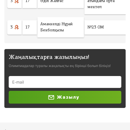
3
17
Әділ Жалғас
атындағы орта
мектеп
Аманкелді Нұрай
3
17
№23 ОМ
Бекболқызы
Жаңалықтарға жазылыңыз!
Олимпиадалар туралы жаңалықты ең бірінші болып біліңіз!
Жазылу