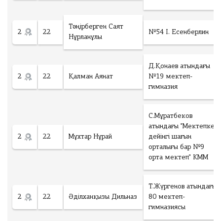
Тәңірберген Саят
2
22
№54 І. Есенберлин
Нұрланұлы
Д.Қонаев атындағы
2
22
Қалман Аянат
№19 мектеп-
гимназия
С.Мұратбеков
атындағы "Мектепке
2
22
Мұхтар Нұрай
дейінгі шағын
орталығы бар №9
орта мектеп" КММ
Т.Жүргенов атындағы
2
22
Әділханқызы Дильназ
80 мектеп-
гимназиясы