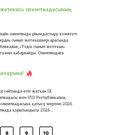
п жетекші» олимпиадасының
 онлайн олимпиада ұйымдастыру комитеті
ердің сынып жетекшілері арасында
убликалық «Үздік сынып жетекші»
кенін хабарлайды. Олимпиадаға
азарына!
kz сайтында өтіп жатқан IX
мпиадасы мен VIII Республикалық
 олимпиадасына қатысу мерзімі 2026
пиада қорытындысы 2026...
8
9
10