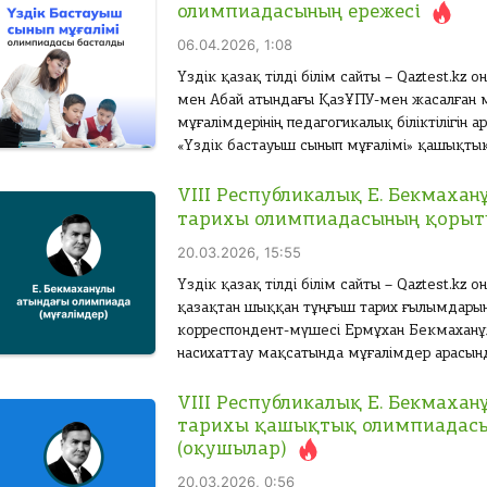
олимпиадасының ережесі
06.04.2026, 1:08
Үздік қазақ тілді білім сайты – Qaztest.kz
мен Абай атындағы ҚазҰПУ-мен жасалған 
мұғалімдерінің педагогикалық біліктілігін
«Үздік бастауыш сынып мұғалімі» қашықтық
VIII Республикалық Е. Бекмаха
тарихы олимпиадасының қорыт
20.03.2026, 15:55
Үздік қазақ тілді білім сайты – Qaztest.kz
қазақтан шыққан тұңғыш тарих ғылымдарын
корреспондент-мүшесі Ермұхан Бекмаханұ
насихаттау мақсатында мұғалімдер арасынд
VIII Республикалық Е. Бекмаха
тарихы қашықтық олимпиадас
(оқушылар)
20.03.2026, 0:56