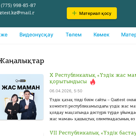
 (775)
998-83-87
Материал қосу
ztest.kz@mail.r
еже
Видеонұсқау
Төлем
Көмек
Мате
Жаңалықтар
X Республикалық «Үздік жас м
қорытындысы
06.04.2026, 5:50
Үздік қазақ тілді білім сайты – Qaztest о
комитеті республикамыздағы үздік жас м
қолдау мақсатында дәстүрлі түрде ұйымда
жас маман» қашықтық олимпиадасының өз м
VII Республикалық «Үздік баст