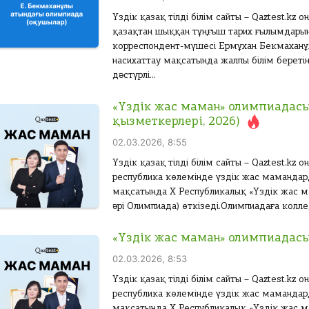
Үздік қазақ тілді білім сайты – Qaztest.kz
қазақтан шыққан тұңғыш тарих ғылымдарын
корреспондент-мүшесі Ермұхан Бекмаханұ
насихаттау мақсатында жалпы білім берет
дәстүрлі...
«Үздік жас маман» олимпиадасы
қызметкерлері, 2026)
02.03.2026, 8:55
Үздік қазақ тілді білім сайты – Qaztest.kz
республика көлемінде үздік жас мамандар
мақсатында X Республикалық «Үздік жас 
әрі Олимпиада) өткізеді.Олимпиадаға коллед
«Үздік жас маман» олимпиадасы 
02.03.2026, 8:53
Үздік қазақ тілді білім сайты – Qaztest.kz
республика көлемінде үздік жас мамандар
мақсатында X Республикалық «Үздік жас 