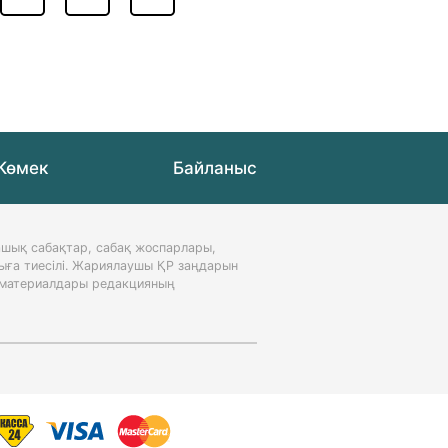
Көмек
Байланыс
шық сабақтар, сабақ жоспарлары,
ыға тиесілі. Жариялаушы ҚР заңдарын
н материалдары редакцияның