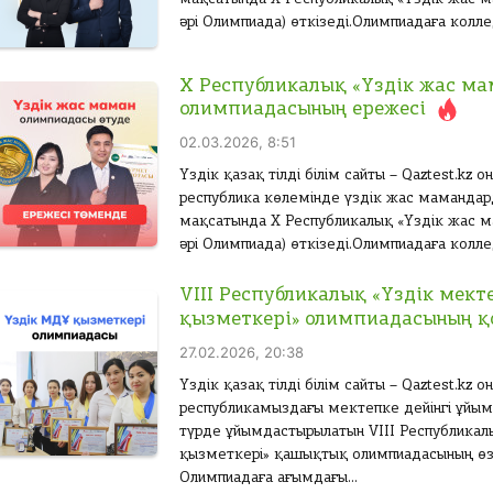
әрі Олимпиада) өткізеді.Олимпиадаға коллед
X Республикалық «Үздік жас м
олимпиадасының ережесі
02.03.2026, 8:51
Үздік қазақ тілді білім сайты – Qaztest.kz
республика көлемінде үздік жас мамандар
мақсатында X Республикалық «Үздік жас 
әрі Олимпиада) өткізеді.Олимпиадаға колле
VIII Республикалық «Үздік мект
қызметкері» олимпиадасының 
27.02.2026, 20:38
Үздік қазақ тілді білім сайты – Qaztest.kz
республикамыздағы мектепке дейінгі ұйым 
түрде ұйымдастырылатын VIII Республикалы
қызметкері» қашықтық олимпиадасының өз 
Олимпиадаға ағымдағы...