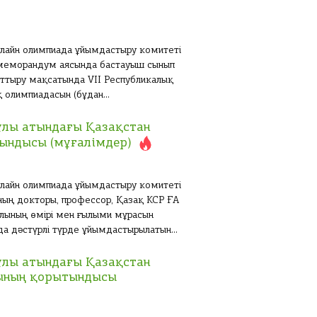
 онлайн олимпиада ұйымдастыру комитеті
меморандум аясында бастауыш сынып
 арттыру мақсатында VII Республикалық
 олимпиадасын (бұдан...
нұлы атындағы Қазақстан
ындысы (мұғалімдер)
 онлайн олимпиада ұйымдастыру комитеті
ың докторы, профессор, Қазақ КСР ҒА
лының өмірі мен ғылыми мұрасын
а дәстүрлі түрде ұйымдастырылатын...
нұлы атындағы Қазақстан
ының қорытындысы