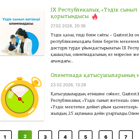
IX Республикалық «Үздік сыны
қорытындысы
27.02.2026, 20:36
Үздік қазақ тілді білім сайты – Qaztest.kz
республикамыздағы білім беретін мекемел
дәстүрлі түрде ұйымдастырылатын IX Респ
қашықтық олимпиадасының өз мәресіне жет
ағымдағы...
Олимпиада қатысушыларының н
23.02.2026, 13:26
Қатысушылардың өтінішіне сәйкес, Qaztest.
Республикалық «Үздік сынып жетекші» оли
«Үздік мектепке дейінгі ұйым қызметкері»
жылдың 25 ақпанына дейін ұзартылды.Олим
2
1
3
4
5
6
7