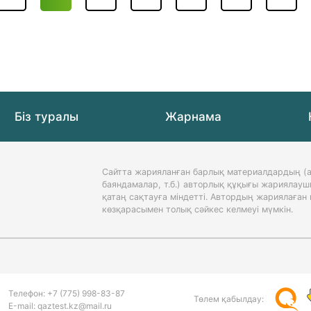
Біз туралы
Жарнама
Сайтта жарияланған барлық материалдардың (а
баяндамалар, т.б.) авторлық құқығы жариялауш
қатаң сақтауға міндетті. Автордың жариялаға
көзқарасымен толық сәйкес келмеуі мүмкін.
Телефон:
+7 (775)
998-83-87
Төлем қабылдау:
Е-mail: qaztest.kz@mail.ru