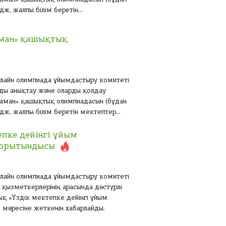
ж, жалпы білім беретін...
аман» қашықтық
 онлайн олимпиада ұйымдастыру комитеті
ды анықтау және оларды қолдау
маман» қашықтық олимпиадасын (бұдан
дж, жалпы білім беретін мектептер...
епке дейінгі ұйым
қорытындысы
 онлайн олимпиада ұйымдастыру комитеті
қызметкерлерінің арасында дәстүрлі
қ «Үздік мектепке дейінгі ұйым
мәресіне жеткенін хабарлайды.