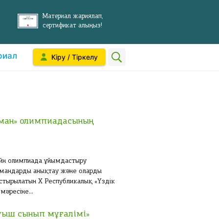
Материал жариялап,
сертификат алыңыз!
риал
Кіру / Тіркелу
аман» олимпиадасының
нлайн олимпиада ұйымдастыру
амандарды анықтау және оларды
стырылатын X Республикалық «Үздік
әресіне...
ауыш сынып мұғалімі»