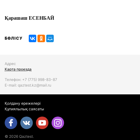
Қарашаш ЕСЕНБАЙ
БӨЛІСУ
Адрес
Карта проезда
Телефон:
+7 (775)
998-83-87
Е-mail: qaztest.kz@mail.ru
Қолдану ережелері
Құпиялылық саясаты
© 2026 Qaztest.