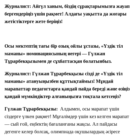
г
Ф
Журналист:
Айгүл ханым, біздің сұрақтарымызға жауап
о
а
г
й
бергендеріңіз үшін рақмет! Алдағы уақытта да жоғары
:
л
*
жетістіктерге жете беріңіз!
М
ак
Төлеу
си
м
у
Осы мектептің тағы бір озық ойлы ұстазы,
«Үздік тіл
м
3
маманы» номинациясының иегері —
Гүлжан
фа
йл
Тұрарбекқызымен де сұхбаттасқан болатынбыз.
а,
фо
р
Журналист:
Гүлжан Тұрарбекқызы сізді де «Үздік тіл
м
ат
маманы» атануыңызбен құттықтаймыз! Мұндай
фа
марапаттар педагогтарға қандай пайда береді және өзіңіз
йл
а
қандай мүмкіндіктер алғаныңызға тоқтала кетсеңіз?
.d
oc
.d
Гүлжан Тұрарбекқызы:
Алдымен, осы марапат үшін
oc
x
сіздерге үлкен рақмет! Мұғалімдер үшін кез келген марапат
.p
df
— сый ғой, еңбектің бағаланғаны жақсы. Ал пайдасы
.jp
дегенге келер болсақ, олимпиада оқушылардың әсіресе
eg
.p