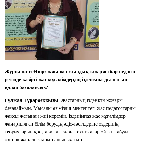
Журналист:
Өзіңіз жиырма жылдық тәжірисі бар педагог
ретінде қазіргі жас мұғалімдердің ізденімпаздылығын
қалай бағалайсыз?
Гүлжан Тұрарбекқызы:
Жастардың ізденісін жоғары
бағалаймын. Мысалы өзіміздің мектептегі жас педагогтарды
жақсы жағынан жиі көремін. Ізденімпаз жас мұғалімдер
жаңартылған білім берудің әдіс-тәсілдеріне өздерінің
теорияларын қосу арқылы жаңа техникалар ойлап табуда
өзіндік жаңалықтарын ашып жатыр.