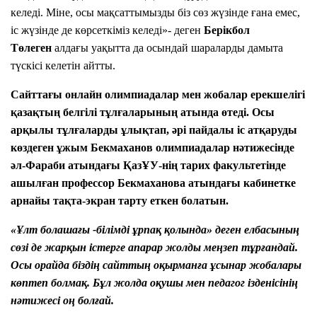
келеді. Міне, осы мақсаттымызды біз сөз жүзінде ғана емес,
іс жүзінде де көрсеткіміз келеді»- деген
Берікбол
Төлеген
алдағы уақытта да осындай шараларды дамыта
түскісі келетін айтты.
Сайттағы онлайн олимпиадалар мен жобалар ерекшелігі
қазақтың белгілі тұлғаларының атында өтеді. Осы
арқылы тұлғаларды ұлықтап, әрі пайдалы іс атқаруды
көздеген ұжым
Бекмаханов олимпиадалар нәтижесінде
әл-Фараби атындағы ҚазҰУ-нің тарих факультетінде
ашылған профессор Бекмаханова атындағы кабинетке
арнайы тақта-экран тарту еткен болатын.
«Ұлт болашағы -білімді ұрпақ қолында» деген елбасының
сөзі де жарқын істерге апарар жолды меңзеп тұрғандай.
Осы орайда біздің сайттың оқырманға ұсынар жобалары
көптеп болмақ.
Бұл жолда оқушы мен педагог ізденісінің
нәтижесі оң болғай.