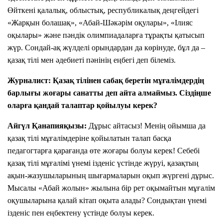
ч
Өйткені қалалық, облыстық, республикалық деңгейдегі
е
«Жарқын болашақ», «Абай-Шәкәрім оқулары», «Ілияс
с
оқылары» және пәндік олимпиадаларға тұрақты қатысып
т
в
жүр. Сондай-ақ жүлделі орындардан да көрінуде, бұл да –
о
қазақ тілі мен әдебиеті пәнінің еңбегі деп білеміз.
у
ч
Журналист:
Қазақ тілінен сабақ беретін мұғалімдердің
а
барлығы жоғары санатты деп айта алмаймыз. Сіздіңше
с
оларға қандай талаптар қойылуы керек?
т
Ск
н
Айгүл Қанапияқызы:
Дұрыс айтасыз! Менің ойымша да
ач
и
ать
қазақ тілі мұғалімдеріне қойылатын талап басқа
к
об
о
педагогтарға қарағанда өте жоғары болуы керек! Себебі
ра
в
қазақ тілі мұғалімі үнемі ізденіс үстінде жүруі, қазақтың
зе
:
ақын-жазушыларының шығармаларын оқып жүргені дұрыс.
ц
Мысалы «Абай жолын» жылына бір рет оқымайтын мұғалім
зая
0
И
вк
оқушыларына қалай кітап оқыта алады? Сондықтан үнемі
т
и
ізденіс пен еңбектену үстінде болуы керек.
о
т