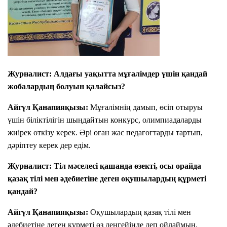
гі
ы
у
н
ғ
к
ш
а
е
ы
р
р
ғ
ы
е
а
п
к
р
б
с
Журналист:
Алдағы уақытта мұғалімдер үшін қандай
ы
е
у
п
жобалардың болуын қалайсыз?
р
м
б
е
м
е
Айгүл Қанапияқызы:
Мұғалімнің дамып, өсіп отыруы
ді
а
р
үшін біліктілігін шыңдайтын конкурс, олимпиадаларды
3
е
жиірек өткізу керек. Әрі оған жас педагогтарды тартып,
6
Ұлытау облысы
ді
5
дәріптеу керек дер едім.
Т
Оқушыларға
Г
Ауданы
Журналист:
Тіл мәселесі қашанда өзекті, осы орайда
қазақ тілі мен әдебиетіне деген оқушылардың құрметі
ОЛТЫРУ
К
қандай?
Білім ордасы
о
л
Айгүл Қанапияқызы:
Оқушылардың қазақ тілі мен
и
әдебиетіне деген құрметі өз деңгейінде деп ойлаймын.