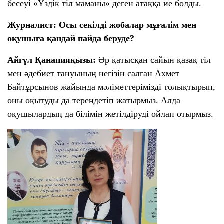
бесеуі «Үздік тіл маманы» деген атаққа ие болды.
е
т
у
й
Сыныбы
А
5
с
а
т
т
Т
Журналист:
Осы секілді жобалар
мұғалім мен
у
а
а
қ
Г
обавить
ы
й
у
оқушыға қандай пайда беруде?
а
,
н
т
ы
н
т
е
н
қ
Айгүл Қанапияқызы:
Әр қатысқан сайын қазақ тіл
ш
е
н
обавить
е
а
а
с
гі
мен әдебиет тануының негізін салған Ахмет
н
н
т
з
т
гі
Байтұрсынов жайында мәліметтерімізді толықтырып,
ш
у
ө
ті
з
а
оны оқытуды да тереңдетіп жатырмыз. Алда
л
а
у
т
е
оқушылардың да білімін жетілдіруді ойлап отырмыз.
л
Сыныбы
ө
у
у
бновить
л
к
ү
е
е
ш
у
р
ін
к
е
т
бновить
е
к
о
р
ті
л
е
гі
т
к
н
ы
ті
ш
р