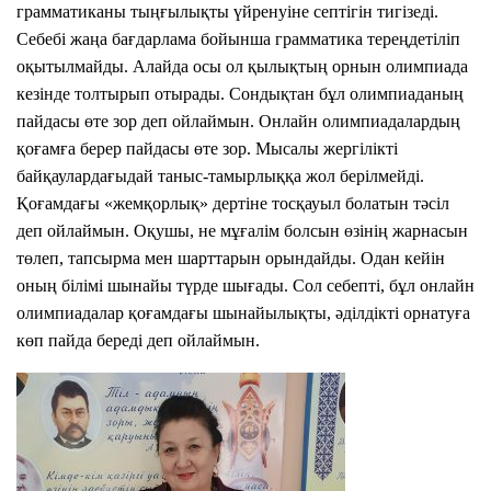
грамматиканы тыңғылықты үйренуіне септігін тигізеді.
ng
Себебі жаңа бағдарлама бойынша грамматика тереңдетіліп
оқытылмайды. Алайда осы ол қылықтың орнын олимпиада
рать файл
кезінде толтырып отырады. Сондықтан бұл олимпиаданың
пайдасы өте зор деп ойлаймын. Онлайн олимпиадалардың
Ф
а
қоғамға берер пайдасы өте зор. Мысалы жергілікті
й
байқаулардағыдай таныс-тамырлыққа жол берілмейді.
л
н
Қоғамдағы «жемқорлық» дертіне тосқауыл болатын тәсіл
е
деп ойлаймын. Оқушы, не мұғалім болсын өзінің жарнасын
в
төлеп, тапсырма мен шарттарын орындайды. Одан кейін
ы
б
оның білімі шынайы түрде шығады. Сол себепті, бұл онлайн
р
олимпиадалар қоғамдағы шынайылықты, әділдікті орнатуға
а
н
көп пайда береді деп ойлаймын.
Төлеу