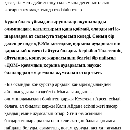
қазақ тіл мен әдебиеттану ғылымына деген ынтасын
жоғарылату мақсатында өткізіліп отыр.
Бұдан бөлек ұйымдастырушылар оқушыларды
олимпиадаға қатыстырып қана қоймай, оларды игі іс-
шараларға ат салысуға тырысып келеді. Соның бір
дәлілі ретінде «ДОМ» қоғамдық қорыны аударылатын
қаржылай көмекті айтуға болады. Берікбол Төлегеннің
айтуынша, конкурс жарнасының белгілі бір пайызы
«ДОМ» қоғамдық қорына аударылып, науқас
балалардың ем-домына жұмсалып отыр екен.
«Біз осындай конкурстар арқылы қайырымдылықпен
айналысуды да көздейміз. Мысалы алдыңғы
олимпиадамыздан бөлінген қаржы Кемелхан Арсен есімді
балаға, ал биылғы қаржы Қали Айдана есімді жеті жасар
қыздың еміне жұмсалып отыр. Яғни біз осындай
бағдарламалар арқылы өсіп келе жатқан балаға қоғамға
пайдалы болуды, азаматтық қоғам құруды насихаттағамыз