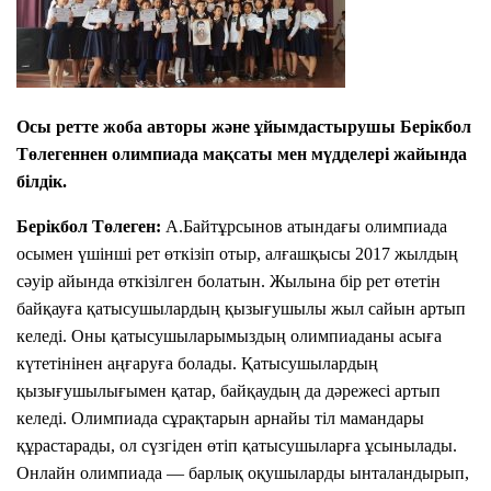
Осы ретте жоба авторы және ұйымдастырушы Берікбол
Төлегеннен олимпиада мақсаты мен мүдделері жайында
білдік.
Берікбол Төлеген:
А.Байтұрсынов атындағы олимпиада
осымен үшінші рет өткізіп отыр, алғашқысы 2017 жылдың
сәуір айында өткізілген болатын. Жылына бір рет өтетін
байқауға қатысушылардың қызығушылы жыл сайын артып
келеді. Оны қатысушыларымыздың олимпиаданы асыға
күтетінінен аңғаруға болады. Қатысушылардың
қызығушылығымен қатар, байқаудың да дәрежесі артып
келеді. Олимпиада сұрақтарын арнайы тіл мамандары
құрастарады, ол сүзгіден өтіп қатысушыларға ұсынылады.
Онлайн олимпиада — барлық оқушыларды ынталандырып,