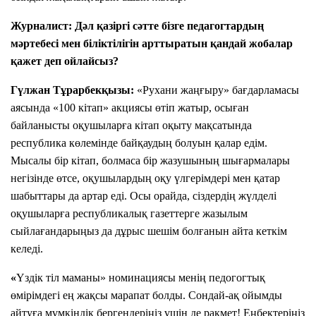
Журналист:
Дәл қазіргі сәтте бізге педагогтардың
мәртебесі мен біліктілігін арттыратын қандай жобалар
қажет деп ойлайсыз?
Гүлжан Тұрарбекқызы:
«Рухани жаңғыру» бағдарламасы
аясында «100 кітап» акциясы өтіп жатыр, осыған
байланысты оқушыларға кітап оқыту мақсатында
республика көлемінде байқаудың болуын қалар едім.
Мысалы бір кітап, болмаса бір жазушының шығармалары
негізінде өтсе, оқушылардың оқу үлгерімдері мен қатар
шабыттары да артар еді. Осы орайда, сіздердің жүлделі
оқушыларға республикалық газеттерге жазылым
сыйлағандарыңыз да дұрыс шешім болғанын айта кеткім
келеді.
«
Үздік тіл маманы» номинациясы менің педогогтық
өмірімдегі ең жақсы марапат болды. Сондай-ақ ойымды
айтуға мүмкіндік бергендеріңіз үшін де рақмет! Еңбектеріңіз