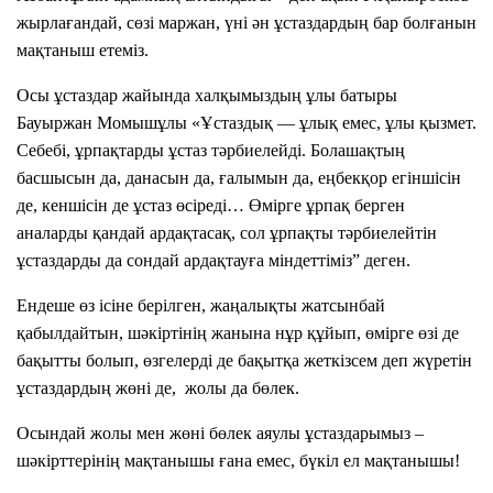
е
ж
ж
с
г
и
В
ф
р
ф
жырлағандай, сөзі маржан, үні ән ұстаздардың бар болғанын
к
е
е
і
о
к
ы
мақтаныш етеміз.
і
и
і
б
т
т
т
з
г
а
ф
е
Облысы
і
к
к
б
а
Осы ұстаздар жайында халқымыздың ұлы батыры
В
р
К
і
а
і
і
е
Бауыржан Момышұлы «Ұстаздық — ұлық емес, ұлы қызмет.
ы
и
о
Облысы
қ
л
л
?
Город
Себебі, ұрпақтарды ұстаз тәрбиелейді. Болашақтың
б
о
т
п
і
і
К
басшысын да, данасын да, ғалымын да, еңбекқор егіншісін
р
е
е
ш
о
а
к
к
Город
Мектебі
р
д
т
о
де, кеншісін де ұстаз өсіреді… Өмірге ұрпақ берген
о
р
с
с
и
и
и
т
аналарды қандай ардақтасақ, сол ұрпақты тәрбиелейтін
р
Сі
п
н
т
а
і
і
ы
Мектебі
ұстаздарды да сондай ардақтауға міндеттіміз” деген.
д
з
е
п
а
т
з
з
ң
и
ді
о
т
т
ы
Сі
т
.
.
Ендеше өз ісіне берілген, жаңалықты жатсынбай
ң
н
и
л
о
з
з
Облысы
а
Ш
Ш
м
а
қабылдайтын, шәкіртінің жанына нұр құйып, өмірге өзі де
ді
р
п
ь
д
е
Облысы
р
о
о
т
ң
бақытты болып, өзгелерді де бақытқа жеткізсем деп жүретін
бі
п
з
а
к
о
ы
т
т
м
Город
р
о
о
ұстаздардың жөні де, жолы да бөлек.
қ
е
р
е
ң
ы
ы
Город
л
в
н
м
а
к
бі
ь
а
е
ы
ң
ң
е
Осындай жолы мен жөні бөлек аяулы ұстаздарымыз –
р
Мектебі
е
р
ңі
ш
з
т
з
ы
ы
ж
шәкірттерінің мақтанышы ғана емес, бүкіл ел мақтанышы!
Мектебі
м
н
з
о
е
е
ы
Сі
д
з
з
е