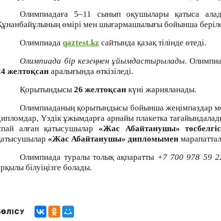
Олимпиадаға 5–11 сынып оқушылары қатыса алад
Құнанбайұлының өмірі мен шығармашылығы бойынша беріле
Олимпиада
qaztest.kz
сайтында қазақ тілінде өтеді.
Олимпиада бір кезеңнен ұйымдастырылады.
Олимпи
24 желтоқсан
аралығында өткізіледі.
Қорытындысы
26 желтоқсан
күні жарияланады.
Олимпиаданың қорытындысы бойынша жеңімпаздар мен ж
дипломдар, Үздік ұжымдарға арнайы плакетка тағайындала
ұпай алған қатысушылар
«Жас Абайтанушы» төсбелгі
қатысушылар
«Жас Абайтанушы» дипломымен
марапаттал
Олимпиада туралы толық ақпаратты
+7
700
978 59 2
арқылы білуіңізге болады.
БӨЛІСУ