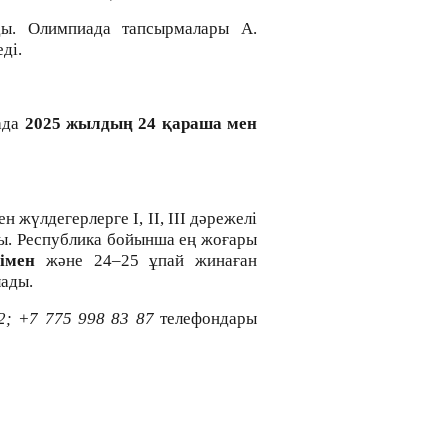
ы.
Олимпиада тапсырмалары
А.
ді.
ада
2025 жылдың
24 қараша мен
үлдегерлерге І, ІІ, ІІІ дәрежелі
ды. Республика бойынша ең жоғары
сімен
және 24–25 ұпай жинаған
ады.
2; +7
775
998 83 87
телефондары