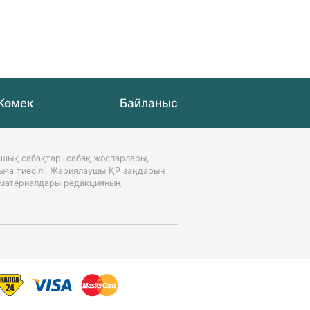
Көмек
Байланыс
шық сабақтар, сабақ жоспарлары,
ыға тиесілі. Жариялаушы ҚР заңдарын
н материалдары редакцияның