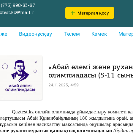
 (775)
998-83-87
Материал қосу
ztest.kz@mail.r
еже
Видеонұсқау
Төлем
Көмек
Мате
«Абай әлемі және руха
олимпиадасы (5-11 сыны
24.11.2025, 4:59
Qaztest.kz онлайн олимпиада ұйымдастыру комитеті қ
ағартушысы Абай Құнанбайұлының 180 жылдығына орай, 
мұрасын кеңінен насихаттау мақсатында оқушылар арасынд
және рухани мұрасы» қашықтық олимпиадасын
(бұдан ә