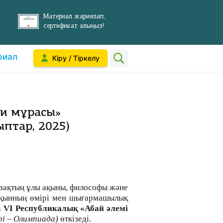
Материал жариялап,
сертификат алыңыз!
риал
Кіру / Тіркелу
ни мұрасы»
птар, 2025)
азақтың ұлы ақыны, философы және
ақынның өмірі мен шығармашылық
а
VI Республикалық «Абай әлемі
рі – Олимпиада)
өткізеді.