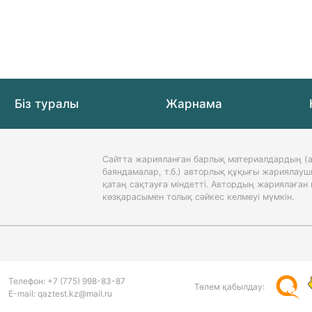
Біз туралы
Жарнама
Сайтта жарияланған барлық материалдардың (а
баяндамалар, т.б.) авторлық құқығы жариялауш
қатаң сақтауға міндетті. Автордың жариялаға
көзқарасымен толық сәйкес келмеуі мүмкін.
Телефон:
+7 (775)
998-83-87
Төлем қабылдау:
Е-mail: qaztest.kz@mail.ru