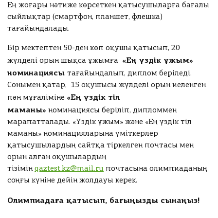
е
т
Ең жоғары нәтиже көрсеткен қатысушыларға бағалы
у
й
Сыныбы
А
5
с
а
т
сыйлықтар (смартфон, планшет, флешка)
т
Т
у
а
а
қ
Г
тағайындалады.
обавить
ы
й
у
а
,
н
т
ы
н
Бір мектептен 50-ден көп оқушы қатысып, 20
т
е
н
қ
ш
е
«Ең үздік ұжым»
н
жүлделі орын шықса ұжымға
обавить
е
а
а
с
гі
номинациясы
н
тағайындалып, диплом беріледі.
н
т
з
т
гі
ш
Сонымен қатар, 15 оқушысы жүлделі орын иеленген
у
ө
ті
з
а
«Ең үздік тіл
пән мұғаліміне
л
а
у
т
маманы»
е
л
номинациясы беріліп, дипломмен
Сыныбы
ө
у
у
марапатталады. «Үздік ұжым» және «Ең үздік тіл
бновить
л
к
ү
маманы» номинацияларына үміткерлер
е
е
ш
қатысушылардың сайтқа тіркелген почтасы мен
у
р
ін
к
орын алған оқушылардың
е
т
бновить
е
тізімін
qaztest.kz@mail.ru
почтасына олимпиаданың
к
о
р
соңғы күніне дейін жолдауы керек.
ті
л
е
гі
т
к
Олимпиадаға қатысып, бағыңызды сынаңыз!
н
ы
ті
ш
р