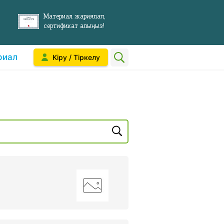
Материал жариялап,
сертификат алыңыз!
риал
Кіру / Тіркелу