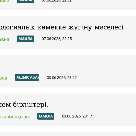
овна
07.06.2026, 22:32
МАҚАЛА
ологиялық көмекке жүгіну мәселесі
овна
07.06.2026, 22:25
МАҚАЛА
вна
03.06.2026, 23:22
АШЫҚ САБАҚ
м бірліктері.
лтанбекқызы
03.06.2026, 23:17
МАҚАЛА