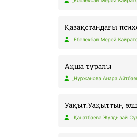
Ебелекбай Мерей Кайрат
Қазақстандағы псих
Ебелекбай Мерей Кайрат
Ақша туралы
Нуржанова Анара Айтбае
Уақыт.Уақыттың өлше
Қанатбаева Жұлдызай Сұ