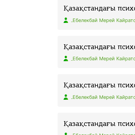
0
тг
Қазақстандағы пси
Ебелекбай Мерей Кайрат
леу
вить
вить
Қазақстандағы псих
 заявки
Ебелекбай Мерей Кайрат
айла, формат файла
вить
вить
Қазақстандағы псих
Файл не выбран
Ебелекбай Мерей Кайрат
леу
Қазақстандағы псих