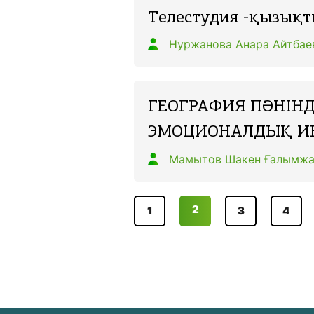
Телестудия -қызықт
Нуржанова Анара Айтбае
ГЕОГРАФИЯ ПӘНІН
ЭМОЦИОНАЛДЫҚ ИН
Мамытов Шакен Ғалымжа
2
1
3
4