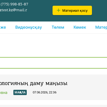
 (775)
998-83-87
Материал қосу
ztest.kz@mail.r
еже
Видеонұсқау
Төлем
Көмек
Мате
хологияның даму маңызы
овна
07.06.2026, 22:36
МАҚАЛА