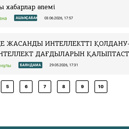
ы хабарлар әлемі
вна
03.06.2026, 17:57
АШЫҚ САБАҚ
ДЕ ЖАСАНДЫ ИНТЕЛЛЕКТТІ ҚОЛДАНУ
ТЕЛЛЕКТ ДАҒДЫЛАРЫН ҚАЛЫПТАСТ
нұлы
29.05.2026, 17:31
БАЯНДАМА
5
6
7
8
9
10