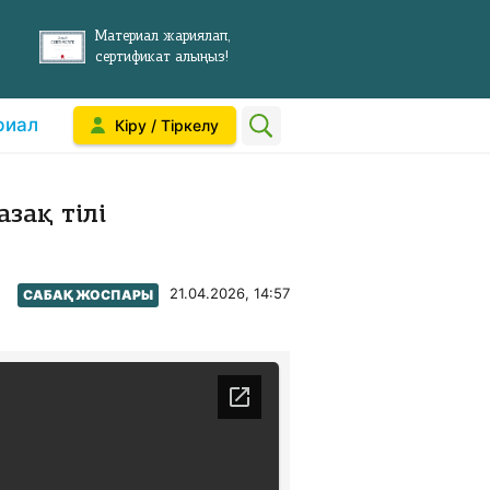
Материал жариялап,
сертификат алыңыз!
риал
Кіру / Тіркелу
зақ тілі
21.04.2026, 14:57
САБАҚ ЖОСПАРЫ