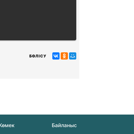
БӨЛІСУ
Көмек
Байланыс