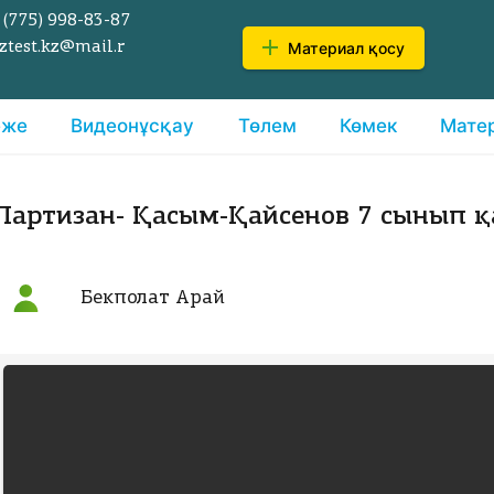
 (775)
998-83-87
Материал қосу
ztest.kz@mail.r
еже
Видеонұсқау
Төлем
Көмек
Мате
Партизан- Қасым-Қайсенов 7 сынып қа
Бекполат Арай