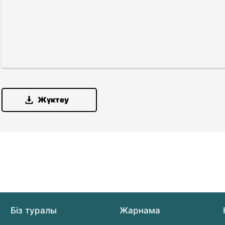
Жүктеу
Біз туралы
Жарнама