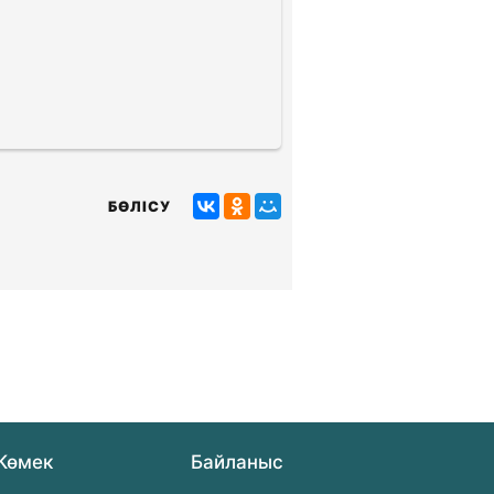
БӨЛІСУ
Көмек
Байланыс