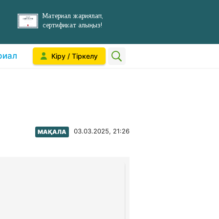
Материал жариялап,
сертификат алыңыз!
риал
Кіру / Тіркелу
03.03.2025, 21:26
МАҚАЛА