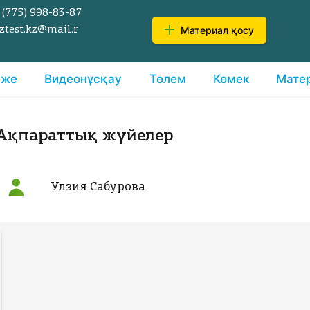
 (775)
998-83-87
Материал қосу
ztest.kz@mail.r
еже
Видеонұсқау
Төлем
Көмек
Мате
Ақпараттық жүйелер
Улзия Сабурова